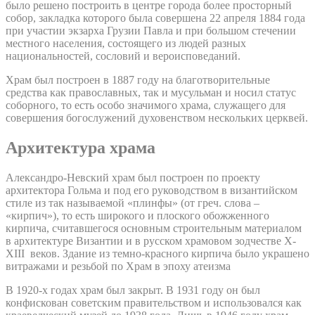
было решено построить в центре города более просторный
собор, закладка которого была совершена 22 апреля 1884 года
при участии экзарха Грузии Павла и при большом стечении
местного населения, состоящего из людей разных
национальностей, сословий и вероисповеданий.
Храм был построен в 1887 году на благотворительные
средства как православных, так и мусульман и носил статус
соборного, то есть особо значимого храма, служащего для
совершения богослужений духовенством нескольких церквей.
Архитектура храма
Александро-Невский храм был построен по проекту
архитектора Гольма и под его руководством в византийском
стиле из так называемой «плинфы» (от греч. слова –
«кирпич»), то есть широкого и плоского обожженного
кирпича, считавшегося основным строительным материалом
в архитектуре Византии и в русском храмовом зодчестве X-
XIII веков. Здание из темно-красного кирпича было украшено
витражами и резьбой по Храм в эпоху атеизма
В 1920-х годах храм был закрыт. В 1931 году он был
конфискован советским правительством и использовался как