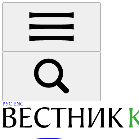
РУС
ENG