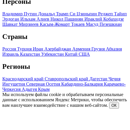
Персоны
Владимир Путин
Дональд Трамп
Си Цзиньпин
Реджеп Тайип
Эрдоган
Ильхам Алиев
Никол Пашинян
Ираклий Кобахидзе
Шавкат Мирзиеев
Касым-Жомарт Токаев
Масуд Пезешкиан
Страны
Россия
Турция
Иран
Азербайджан
Армения
Грузия
Абхазия
Израиль
Казахстан
Узбекистан
Китай
США
Регионы
Краснодарский край
Ставропольский край
Дагестан
Чечня
Ингушетия
Северная Осетия
Кабардино-Балкария
Карачаево-
Черкесия
Адыгея
Крым
Мы используем файлы cookie и обрабатываем персональные
данные с использованием Яндекс Метрики, чтобы обеспечить
вам наилучшее взаимодействие с нашим веб-сайтом.
ОК