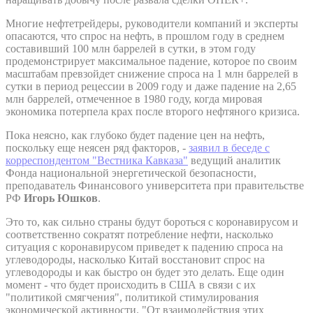
Многие нефтетрейдеры, руководители компаний и эксперты
опасаются, что спрос на нефть, в прошлом году в среднем
составивший 100 млн баррелей в сутки, в этом году
продемонстрирует максимальное падение, которое по своим
масштабам превзойдет снижение спроса на 1 млн баррелей в
сутки в период рецессии в 2009 году и даже падение на 2,65
млн баррелей, отмеченное в 1980 году, когда мировая
экономика потерпела крах после второго нефтяного кризиса.
Пока неясно, как глубоко будет падение цен на нефть,
поскольку еще неясен ряд факторов, -
заявил в беседе с
корреспондентом "Вестника Кавказа"
ведущий аналитик
Фонда национальной энергетической безопасности,
преподаватель Финансового университета при правительстве
РФ
Игорь Юшков
.
Это то, как сильно страны будут бороться с коронавирусом и
соответственно сократят потребление нефти, насколько
ситуация с коронавирусом приведет к падению спроса на
углеводороды, насколько Китай восстановит спрос на
углеводороды и как быстро он будет это делать. Еще один
момент - что будет происходить в США в связи с их
"политикой смягчения", политикой стимулирования
экономической активности. "От взаимодействия этих