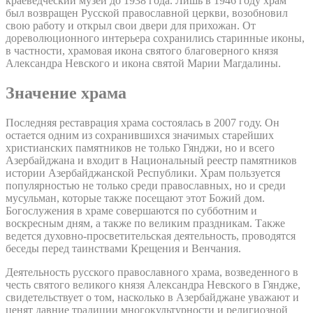
краеведческий музей до 1938 года. Лишь в 1946 году храм
был возвращен Русской православной церкви, возобновил
свою работу и открыл свои двери для прихожан. От
дореволюционного интерьера сохранились старинные иконы,
в частности, храмовая икона святого благоверного князя
Александра Невского и икона святой Марии Магдалины.
Значение храма
Последняя реставрация храма состоялась в 2007 году. Он
остается одним из сохранившихся значимых старейших
христианских памятников не только Гянджи, но и всего
Азербайджана и входит в Национальный реестр памятников
истории Азербайджанской Республики. Храм пользуется
популярностью не только среди православных, но и среди
мусульман, которые также посещают этот Божий дом.
Богослужения в храме совершаются по субботним и
воскресным дням, а также по великим праздникам. Также
ведется духовно-просветительская деятельность, проводятся
беседы перед таинствами Крещения и Венчания.
Деятельность русского православного храма, возведенного в
честь святого великого князя Александра Невского в Гяндже,
свидетельствует о том, насколько в Азербайджане уважают и
ценят давние традиции многокультурности и религиозной