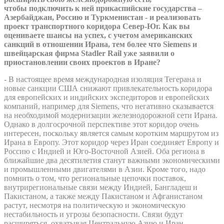
чтобы подключить к ней прикаспийские государства –
Азербайджан, Россию и Туркменистан - и реализовать
проект транспортного коридора Север-Юг. Как вы
оцениваете шансы на успех, с учетом американских
санкций в отношении Ирана, тем более что Siemens и
швейцарская фирма Stadler Rail уже заявили о
приостановлении своих проектов в Иране?
- В настоящее время международная изоляция Тегерана и
новые санкции США снижают привлекательность коридора
для европейских и индийских экспедиторов и европейских
компаний, например для Siemens, что негативно сказывается
на необходимой модернизации железнодорожной сети Ирана.
Однако в долгосрочной перспективе этот коридор очень
интересен, поскольку является самым коротким маршрутом из
Ирана в Европу. Этот коридор через Иран соединяет Европу и
Россию с Индией и Юго-Восточной Азией. Оба региона в
ближайшие два десятилетия станут важными экономическими
и промышленными двигателями в Азии. Кроме того, надо
помнить о том, что региональные цепочки поставок,
внутрирегиональные связи между Индией, Бангладеш и
Пакистаном, а также между Пакистаном и Афганистаном
растут, несмотря на политическую и экономическую
нестабильность и угрозы безопасности. Связи будут
расширяться, охватывая Центральную Азию и Иран.