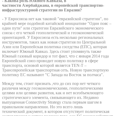
- Какова роль Южного Кавказа, в
частности Азербайджана, в европейской транспортно-
инфраструктурной стратегии по Евразии?
- У Евросоюза нет как таковой "евразийской стратегии", по
крайней мере подобной китайской инициативе "Один пояс –
один пути" или стратегии Евразийского экономического
союза с его четкой геополитической и геоэкономической
ориентацией. У Евросоюза есть несколько региональных
инструментов, таких как новая стратегия по Центральной
Азии или Европейская политика соседства (ЕПС), которая
включает Южный Кавказ. Здесь стоит упомянуть также
Южный газовый коридор и тот факт, что с января 2014 года
Европейский союз проводит новую политику в сфере
транспорта, основой которой является TEN-T –
Трансевропейская транспортная сеть. Новую транспортную
политику ЕС называют "С Запада на Восток за полчаса".
Между тем, стоит признать ,что до сих пор нет четкого
различия между геоэкономическими, геополитическими
целями или целями развития, как и нет всеобъемлющего
стратегического элемента, связывающего их. Недавно
выпущенная Connectivity Strategy стала первым шагом в
правильном направлении. Но это всего лишь
технический документ, в котором отсутствует политическая