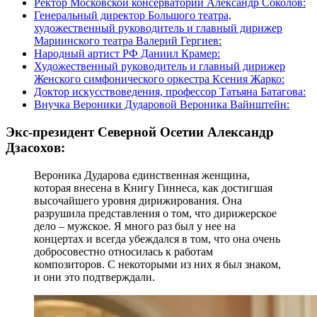
Ректор Московской консерватории Александр Соколов:
Генеральный директор Большого театра,
художественный руководитель и главный дирижер
Мариинского театра Валерий Гергиев:
Народный артист РФ Даниил Крамер:
Художественный руководитель и главный дирижер
Женского симфонического оркестра Ксения Жарко:
Доктор искусствоведения, профессор Татьяна Батагова:
Внучка Вероники Дударовой Вероника Вайнштейн:
Экс-президент Северной Осетии Александр
Дзасохов:
Вероника Дударова единственная женщина,
которая внесена в Книгу Гиннеса, как достигшая
высочайшего уровня дирижирования. Она
разрушила представления о том, что дирижерское
дело – мужское. Я много раз был у нее на
концертах и всегда убеждался в том, что она очень
добросовестно относилась к работам
композиторов. С некоторыми из них я был знаком,
и они это подтверждали.