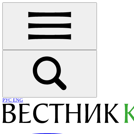
РУС
ENG