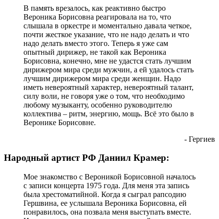
В память врезалось, как реактивно быстро
Вероника Борисовна реагировала на то, что
слышала в оркестре и моментально давала четкое,
почти жесткое указание, что не надо делать и что
надо делать вместо этого. Теперь я уже сам
опытный дирижер, не такой как Вероника
Борисовна, конечно, мне не удастся стать лучшим
дирижером мира среди мужчин, а ей удалось стать
лучшим дирижером мира среди женщин. Надо
иметь невероятный характер, невероятный талант,
силу воли, не говоря уже о том, что необходимо
любому музыканту, особенно руководителю
коллектива – ритм, энергию, мощь. Всё это было в
Веронике Борисовне.
- Гергиев
Народный артист РФ Даниил Крамер:
Мое знакомство с Вероникой Борисовной началось
с записи концерта 1975 года. Для меня эта запись
была хрестоматийной. Когда я сыграл рапсодию
Гершвина, ее услышала Вероника Борисовна, ей
понравилось, она позвала меня выступать вместе.