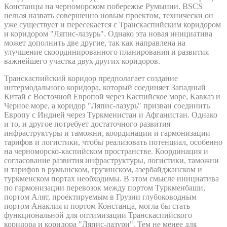
Констанцы на черноморском побережье Румынии. BSCS
нельзя назвать совершенно новым проектом, технически он
уже существует и пересекается с Транскаспийским коридором
и коридором "Ляпис-лазурь". Однако эта новая инициатива
может дополнить две другие, так как направлена на
улучшение скоординированного планирования и развития
важнейшего участка двух других коридоров.
Транскаспийский коридор предполагает создание
интермодального коридора, который соединяет Западный
Китай с Восточной Европой через Каспийское море, Кавказ и
Черное море, а коридор "Ляпис-лазурь" призван соединить
Европу с Индией через Туркменистан и Афганистан. Однако
и то, и другое потребует достаточного развития
инфраструктуры и таможни, координации и гармонизации
тарифов и логистики, чтобы реализовать потенциал, особенно
на черноморско-каспийском пространстве. Координация и
согласование развития инфраструктуры, логистики, таможни
и тарифов в румынском, грузинском, азербайджанском и
туркменском портах необходимы. В этом смысле инициатива
по гармонизации перевозок между портом Туркменбаши,
портом Алят, проектируемым в Грузии глубоководным
портом Анаклия и портом Констанца, могла бы стать
функциональной для оптимизации Транскаспийского
коридора и коридора "Ляпис-лазури". Тем не менее для