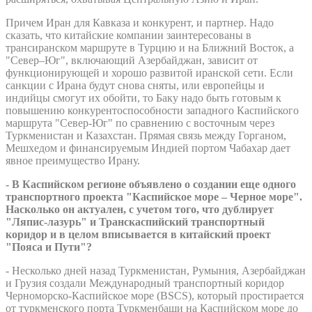
Причем Иран для Кавказа и конкурент, и партнер. Надо
сказать, что китайские компании заинтересованы в
трансиранском маршруте в Турцию и на Ближний Восток, а
"Север–Юг", включающий Азербайджан, зависит от
функционирующей и хорошо развитой иранской сети. Если
санкции с Ирана будут снова сняты, или европейцы и
индийцы смогут их обойти, то Баку надо быть готовым к
повышению конкурентоспособности западного Каспийского
маршрута "Север-Юг" по сравнению с восточным через
Туркменистан и Казахстан. Прямая связь между Горганом,
Мешхедом и финансируемым Индией портом Чабахар дает
явное преимущество Ирану.
- В Каспийском регионе объявлено о создании еще одного
транспортного проекта "Каспийское море – Черное море".
Насколько он актуален, с учетом того, что дублирует
"Ляпис-лазурь" и Транскаспийский транспортный
коридор и в целом вписывается в китайский проект
"Пояса и Пути"?
- Несколько дней назад Туркменистан, Румыния, Азербайджан
и Грузия создали Международный транспортный коридор
Черноморско-Каспийское море (BSCS), который простирается
от туркменского порта Туркменбаши на Каспийском море до