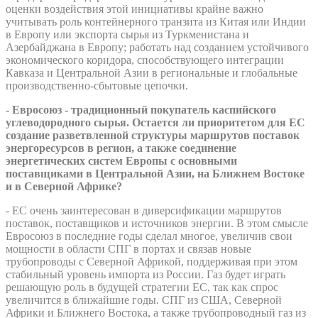
оценки воздействия этой инициативы крайне важно
учитывать роль контейнерного транзита из Китая или Индии
в Европу или экспорта сырья из Туркменистана и
Азербайджана в Европу; работать над созданием устойчивого
экономического коридора, способствующего интеграции
Кавказа и Центральной Азии в региональные и глобальные
производственно-сбытовые цепочки.
- Евросоюз - традиционный покупатель каспийского
углеводородного сырья. Остается ли приоритетом для ЕС
создание разветвленной структуры маршрутов поставок
энергоресурсов в регион, а также соединение
энергетических систем Европы с основными
поставщиками в Центральной Азии, на Ближнем Востоке
и в Северной Африке?
- EС очень заинтересован в диверсификации маршрутов
поставок, поставщиков и источников энергии. В этом смысле
Евросоюз в последние годы сделал многое, увеличив свои
мощности в области СПГ в портах и связав новые
трубопроводы с Северной Африкой, поддерживая при этом
стабильный уровень импорта из России. Газ будет играть
решающую роль в будущей стратегии ЕС, так как спрос
увеличится в ближайшие годы. СПГ из США, Северной
Африки и Ближнего Востока, а также трубопроводный газ из