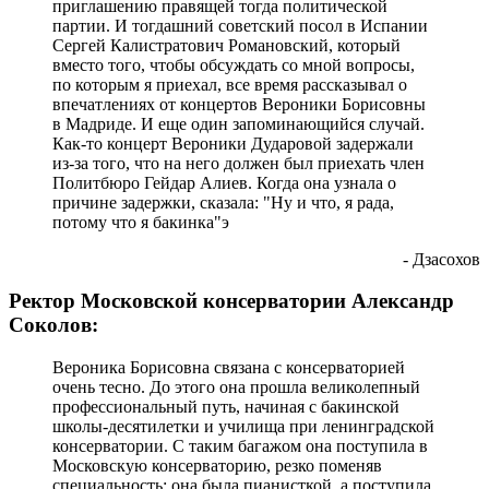
приглашению правящей тогда политической
партии. И тогдашний советский посол в Испании
Сергей Калистратович Романовский, который
вместо того, чтобы обсуждать со мной вопросы,
по которым я приехал, все время рассказывал о
впечатлениях от концертов Вероники Борисовны
в Мадриде. И еще один запоминающийся случай.
Как-то концерт Вероники Дударовой задержали
из-за того, что на него должен был приехать член
Политбюро Гейдар Алиев. Когда она узнала о
причине задержки, сказала: "Ну и что, я рада,
потому что я бакинка"э
- Дзасохов
Ректор Московской консерватории Александр
Соколов:
Вероника Борисовна связана с консерваторией
очень тесно. До этого она прошла великолепный
профессиональный путь, начиная с бакинской
школы-десятилетки и училища при ленинградской
консерватории. С таким багажом она поступила в
Московскую консерваторию, резко поменяв
специальность: она была пианисткой, а поступила