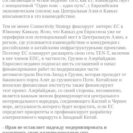
составляющая и четкое видение того, как ЕС взаимодействует
с инициативой "Один пояс – один путь", с Евразийским
экономическим союзом; как Центральная Азия и Кавказ
вписываются в это взаимодействие.
Тем не менее Connectivity Strategy фиксирует интерес ЕС к
Южному Кавказу. Ясно, что Кавказ для Евросоюза уже не
периферия или потенциальный мост в Центральную Азию, а
регион, где усиливается взаимодействие и конкуренция с
российскими и китайскими инфраструктурными проектами.
Поэтому ЕС планирует расширить свою сеть TEN-T, включив
в нее членов ЕПС, в частности, Грузию и Азербайджан.
Евросоюз недавно подписал шесть соглашений и начал
финансирование работ по модернизации части
автомагистрали Восток-Запад в Грузии, которая проходит от
бакинского порта Алят до грузинского Поти. Китайские и
японские финансовые институты также финансируют
этот проект. Азербайджан, со своей стороны, несомненно,
является важным звеном формирующегося центрального
интермодального коридора, соединяющего Каспий и Черное
море, актуальность которого будет возрастать, если ЕС
определит приоритеты и профинансирует разработку
альтернативного маршрута в Западный Китай.
- Иран не оставляет надежду модернизировать и
расширить свою железнодорожную сеть,