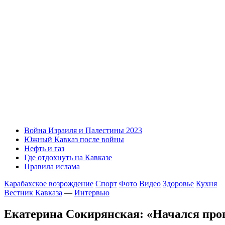
Война Израиля и Палестины 2023
Южный Кавказ после войны
Нефть и газ
Где отдохнуть на Кавказе
Правила ислама
Карабахское возрождение
Спорт
Фото
Видео
Здоровье
Кухня
Вестник Кавказа
—
Интервью
Екатерина Сокирянская: «Начался проц