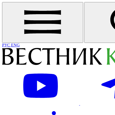
РУС
ENG