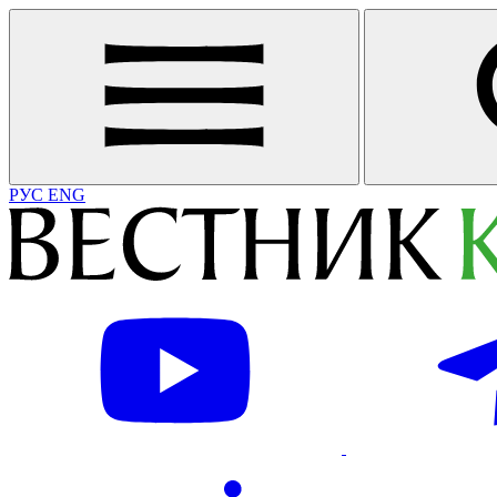
РУС
ENG