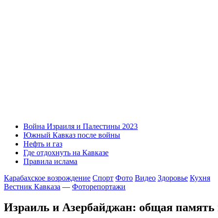
Война Израиля и Палестины 2023
Южный Кавказ после войны
Нефть и газ
Где отдохнуть на Кавказе
Правила ислама
Карабахское возрождение
Спорт
Фото
Видео
Здоровье
Кухня
Вестник Кавказа
—
Фоторепортажи
Израиль и Азербайджан: общая память 