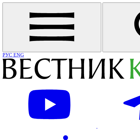
РУС
ENG