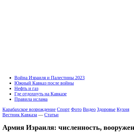
Война Израиля и Палестины 2023
Южный Кавказ после войны
Нефть и газ
Где отдохнуть на Кавказе
Правила ислама
Карабахское возрождение
Спорт
Фото
Видео
Здоровье
Кухня
Вестник Кавказа
—
Статьи
Армия Израиля: численность, вооруже