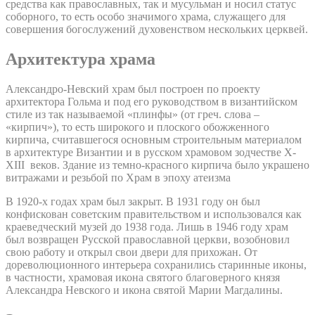
средства как православных, так и мусульман и носил статус
соборного, то есть особо значимого храма, служащего для
совершения богослужений духовенством нескольких церквей.
Архитектура храма
Александро-Невский храм был построен по проекту
архитектора Гольма и под его руководством в византийском
стиле из так называемой «плинфы» (от греч. слова –
«кирпич»), то есть широкого и плоского обожженного
кирпича, считавшегося основным строительным материалом
в архитектуре Византии и в русском храмовом зодчестве X-
XIII веков. Здание из темно-красного кирпича было украшено
витражами и резьбой по Храм в эпоху атеизма
В 1920-х годах храм был закрыт. В 1931 году он был
конфискован советским правительством и использовался как
краеведческий музей до 1938 года. Лишь в 1946 году храм
был возвращен Русской православной церкви, возобновил
свою работу и открыл свои двери для прихожан. От
дореволюционного интерьера сохранились старинные иконы,
в частности, храмовая икона святого благоверного князя
Александра Невского и икона святой Марии Магдалины.