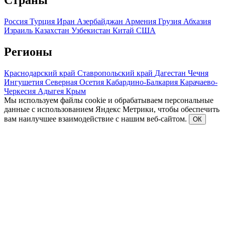
Страны
Россия
Турция
Иран
Азербайджан
Армения
Грузия
Абхазия
Израиль
Казахстан
Узбекистан
Китай
США
Регионы
Краснодарский край
Ставропольский край
Дагестан
Чечня
Ингушетия
Северная Осетия
Кабардино-Балкария
Карачаево-
Черкесия
Адыгея
Крым
Мы используем файлы cookie и обрабатываем персональные
данные с использованием Яндекс Метрики, чтобы обеспечить
вам наилучшее взаимодействие с нашим веб-сайтом.
ОК