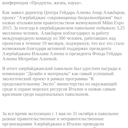
конференция «Продукты, жизнь, наука».
Как заявил директор Центра Гейдара Алиева Анар Алакбаров,
проект "Азербайджан: сокровищница биоразнообразия" был
назван итальянским правительством жемчужиной Milan Expo
2015. За полгода в азербайджанском павильоне побывало 3,25
миллиона человек. Алакбаров поблагодарил за работу
международную команду из 300 человек, работавших над
проектом в течение 19 месяцев, подчеркнув, что все это стало
возможным благодаря активной поддержке президента
Азербайджана Ильхама Алиева и президента Фонда Гейдара
Алиева Мехрибан Алиевой.
В итоге азербайджанский павильон был удостоен награды в
номинации "Дизайн и материалы" как самый успешный
экологический проект в рамках программы "К
продолжительному Экспо" министерства по окружающей
среде и охране морских ресурсов Италии и назван самым
красивым среди национальных павильонов.
За все время экспозиции с 1 мая по 31 октября в павильоне
разные правительственные и неправительственные
организациями Азербайджана и Италии проводили