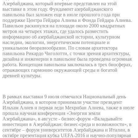
Азербайджана, который впервые представлен на этой
выставке в этом году. Фундамент азербайджанского
павильона был заложен еще в июле прошлого года при
поддержке Центра Гейдара Алиева и Фонда Гейдара Алиева.
Павильон раскинулся на площади около 2000 квадратных
метров на четырех этажах, где удалось разместить
информацию об азербайджанской истории, культурном
наследии, экологии, энергетическом потенциале и
уникальном биоразнообразии. По словам архитектора
павильона Рикардо Чиголотти, с точки зрения архитектуры,
дизайна и инженерии в павильоне была проведена огромная
работа. Концепция павильона заключалась в трех биосферах,
отражающих гармонию окружающей среды и богатой
древней культуры.
В рамках выставки 9 июля отмечался Национальный день
Азербайджана, в котором принимали участие президент
Ильхам Алиев и первая леди Мехрибан Алиева, также в июле
прошла научная конференция «Энергия земли
Азербайджана», в августе - бизнес-форум «Вкладывайте
инвестиции в Азербайджан: бизнес-среда и возможности», в
сентябре – форум университетов Азербайджана и Италии, в
октябре презентация кубка UEFA-2016 и научно-популярная