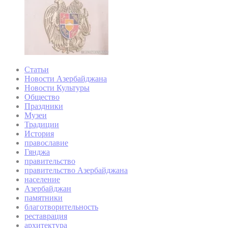
Статьи
Новости Азербайджана
Новости Культуры
Общество
Праздники
Музеи
Традиции
История
православие
Гянджа
правительство
правительство Азербайджана
население
Азербайджан
памятники
благотворительность
реставрация
архитектура