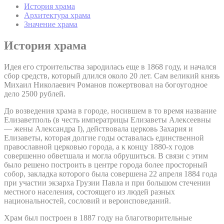
История храма
Архитектура храма
Значение храма
История храма
Идея его строительства зародилась еще в 1868 году, и начался
сбор средств, который длился около 20 лет. Сам великий князь
Михаил Николаевич Романов пожертвовал на богоугодное
дело 2500 рублей.
До возведения храма в городе, носившем в то время название
Елизаветполь (в честь императрицы Елизаветы Алексеевны
— жены Александра I), действовала церковь Захария и
Елизаветы, которая долгие годы оставалась единственной
православной церковью города, а к концу 1880-х годов
совершенно обветшала и могла обрушиться. В связи с этим
было решено построить в центре города более просторный
собор, закладка которого была совершена 22 апреля 1884 года
при участии экзарха Грузии Павла и при большом стечении
местного населения, состоящего из людей разных
национальностей, сословий и вероисповеданий.
Храм был построен в 1887 году на благотворительные