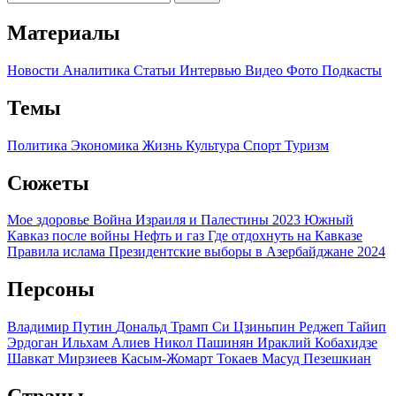
Материалы
Новости
Аналитика
Статьи
Интервью
Видео
Фото
Подкасты
Темы
Политика
Экономика
Жизнь
Культура
Спорт
Туризм
Сюжеты
Мое здоровье
Война Израиля и Палестины 2023
Южный
Кавказ после войны
Нефть и газ
Где отдохнуть на Кавказе
Правила ислама
Президентские выборы в Азербайджане 2024
Персоны
Владимир Путин
Дональд Трамп
Си Цзиньпин
Реджеп Тайип
Эрдоган
Ильхам Алиев
Никол Пашинян
Ираклий Кобахидзе
Шавкат Мирзиеев
Касым-Жомарт Токаев
Масуд Пезешкиан