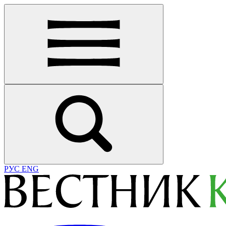
РУС
ENG