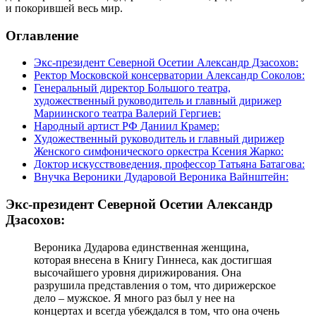
и покорившей весь мир.
Оглавление
Экс-президент Северной Осетии Александр Дзасохов:
Ректор Московской консерватории Александр Соколов:
Генеральный директор Большого театра,
художественный руководитель и главный дирижер
Мариинского театра Валерий Гергиев:
Народный артист РФ Даниил Крамер:
Художественный руководитель и главный дирижер
Женского симфонического оркестра Ксения Жарко:
Доктор искусствоведения, профессор Татьяна Батагова:
Внучка Вероники Дударовой Вероника Вайнштейн:
Экс-президент Северной Осетии Александр
Дзасохов:
Вероника Дударова единственная женщина,
которая внесена в Книгу Гиннеса, как достигшая
высочайшего уровня дирижирования. Она
разрушила представления о том, что дирижерское
дело – мужское. Я много раз был у нее на
концертах и всегда убеждался в том, что она очень