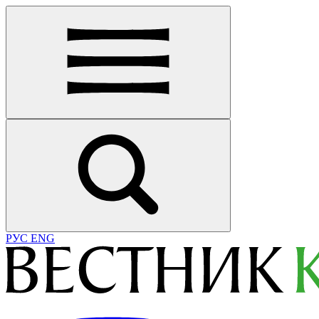
РУС
ENG