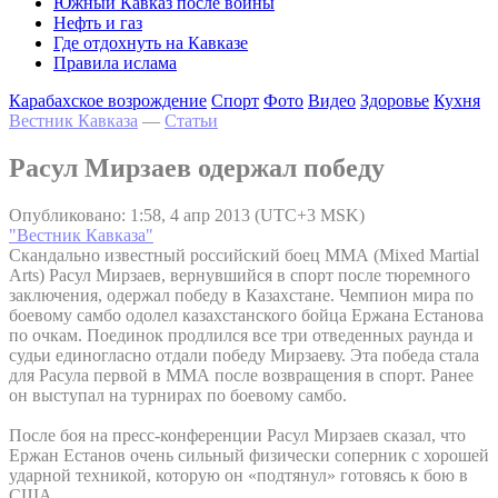
Южный Кавказ после войны
Нефть и газ
Где отдохнуть на Кавказе
Правила ислама
Карабахское возрождение
Спорт
Фото
Видео
Здоровье
Кухня
Вестник Кавказа
—
Статьи
Расул Мирзаев одержал победу
Опубликовано: 1:58, 4 апр 2013 (UTC+3 MSK)
"Вестник Кавказа"
Скандально известный российский боец ММА (Mixed Martial
Arts) Расул Мирзаев, вернувшийся в спорт после тюремного
заключения, одержал победу в Казахстане. Чемпион мира по
боевому самбо одолел казахстанского бойца Ержана Естанова
по очкам. Поединок продлился все три отведенных раунда и
судьи единогласно отдали победу Мирзаеву. Эта победа стала
для Расула первой в ММА после возвращения в спорт. Ранее
он выступал на турнирах по боевому самбо.
После боя на пресс-конференции Расул Мирзаев сказал, что
Ержан Естанов очень сильный физически соперник с хорошей
ударной техникой, которую он «подтянул» готовясь к бою в
США.