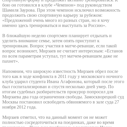
бою он готовился в клубе «Чемпион» под руководством
Шамиля Заурова. При этом чемпион исключил возможность
продолжить свою спортивную карьеру за рубежом:
«Предложений очень много из разных стран, но я хочу
именно здесь тренироваться и выступать за Россию».
В ближайшую неделю спортсмен планирует отдыхать и
уделить внимание семье, затем опять приступит к
тренировкам. Вопрос участия в матче-реванше, если такой
вопрос возникнет, Мирзаев не считает интересным: «Естанов
по всем параметрам уступал, тут матчем-реваншем даже не
пахнет».
Напомним, что широкую известность Мирзаев обрел после
того как в ходе конфликта в 2011 году у московского ночного
клуба ударил студента Ивана Агафонова, который после этого
был госпитализирован и спустя несколько дней умер. По
итогам судебных разбирательств прокурор попросил для
Мирзаева два года ограничения свободы. Замоскворецкий суд
Москвы постановил освободить обвиняемого в зале суда 27
ноября 2012 года.
Мирзаев отметил, что на данный момент он не может
полностью сосредоточиться на поединках, даже во время