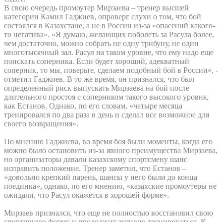
В свою очередь промоутер Мирзаева – тренер высшей
категории Камил Гаджиев, опроверг слухи о том, что бой
состоялся в Казахстане, а не в России из-за «опасений какого-
то негатива». «Я думаю, желающих поболеть за Расула более,
чем достаточно, можно собрать не одну трибуну, не один
многотысячный зал. Расул на таком уровне, что ему надо еще
поискать соперника. Если будет хороший, адекватный
соперник, то мы, поверьте, сделаем подобный бой в России», -
отметил Гаджиев. В то же время, он признался, что был
определенный риск выпускать Мирзаева на бой после
длительного простоя с соперником такого высокого уровня,
как Естанов. Однако, по его словам, «четыре месяца
тренировался по два раза в день и сделал все возможное для
своего возвращения».
По мнению Гаджиева, во время боя были моменты, когда его
можно было остановить из-за явного преимущества Мирзаева,
но организаторы давали казахскому спортсмену шанс
исправить положение. Тренер заметил, что Естанов –
«довольно крепкий парень, шансы у него были до конца
поединка», однако, по его мнению, «казахские промоутеры не
ожидали, что Расул окажется в хорошей форме».
Мирзаев признался, что еще не полностью восстановил свою
спортивную форму и продолжит активно тренироваться. К