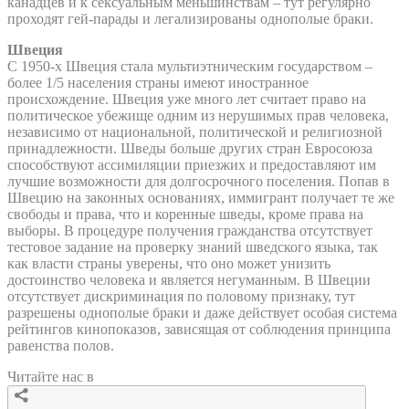
канадцев и к сексуальным меньшинствам – тут регулярно
проходят гей-парады и легализированы однополые браки.
Швеция
С 1950-х Швеция стала мультиэтническим государством –
более 1/5 населения страны имеют иностранное
происхождение. Швеция уже много лет считает право на
политическое убежище одним из нерушимых прав человека,
независимо от национальной, политической и религиозной
принадлежности. Шведы больше других стран Евросоюза
способствуют ассимиляции приезжих и предоставляют им
лучшие возможности для долгосрочного поселения. Попав в
Швецию на законных основаниях, иммигрант получает те же
свободы и права, что и коренные шведы, кроме права на
выборы. В процедуре получения гражданства отсутствует
тестовое задание на проверку знаний шведского языка, так
как власти страны уверены, что оно может унизить
достоинство человека и является негуманным. В Швеции
отсутствует дискриминация по половому признаку, тут
разрешены однополые браки и даже действует особая система
рейтингов кинопоказов, зависящая от соблюдения принципа
равенства полов.
Читайте нас в