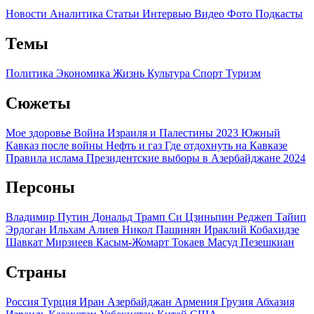
Новости
Аналитика
Статьи
Интервью
Видео
Фото
Подкасты
Темы
Политика
Экономика
Жизнь
Культура
Спорт
Туризм
Сюжеты
Мое здоровье
Война Израиля и Палестины 2023
Южный
Кавказ после войны
Нефть и газ
Где отдохнуть на Кавказе
Правила ислама
Президентские выборы в Азербайджане 2024
Персоны
Владимир Путин
Дональд Трамп
Си Цзиньпин
Реджеп Тайип
Эрдоган
Ильхам Алиев
Никол Пашинян
Ираклий Кобахидзе
Шавкат Мирзиеев
Касым-Жомарт Токаев
Масуд Пезешкиан
Страны
Россия
Турция
Иран
Азербайджан
Армения
Грузия
Абхазия