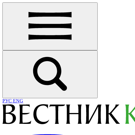
РУС
ENG