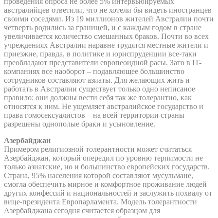
проведения опроса не более 5% интервьюируемых
австралийцев ответили, что не хотели бы видеть иностранцев
своими соседями. Из 19 миллионов жителей Австралии почти
четверть родились за границей, и с каждым годом в стране
увеличивается количество смешанных браков. Почти во всех
учреждениях Австралии наравне трудятся местные жители и
приезжие, правда, в политике и юриспруденции все-таки
преобладают представители европеоидной расы. Зато в IT-
компаниях все наоборот – подавляющее большинство
сотрудников составляют азиаты. Для желающих жить и
работать в Австралии существует только одно неписаное
правило: они должны вести себя так же толерантно, как
относятся к ним. Не ущемляет австралийское государство и
права гомосексуалистов – на всей территории страны
разрешены однополые браки и усыновление.
Азербайджан
Примером религиозной толерантности может считаться
Азербайджан, который опередил по уровню терпимости не
только азиатские, но и большинство европейских государств.
Страна, 95% населения которой составляют мусульмане,
смогла обеспечить мирное и комфортное проживание людей
других конфессий и национальностей и заслужить похвалу от
вице-президента Европарламента. Модель толерантности
Азербайджана сегодня считается образцом для