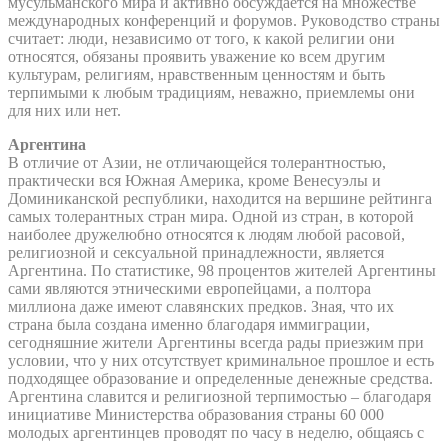
мусульманского мира и активно обсуждается на множестве
международных конференций и форумов. Руководство страны
считает: люди, независимо от того, к какой религии они
относятся, обязаны проявить уважение ко всем другим
культурам, религиям, нравственным ценностям и быть
терпимыми к любым традициям, неважно, приемлемы они
для них или нет.
Аргентина
В отличие от Азии, не отличающейся толерантностью,
практически вся Южная Америка, кроме Венесуэлы и
Доминиканской республики, находится на вершине рейтинга
самых толерантных стран мира. Одной из стран, в которой
наиболее дружелюбно относятся к людям любой расовой,
религиозной и сексуальной принадлежности, является
Аргентина. По статистике, 98 процентов жителей Аргентины
сами являются этническими европейцами, а полтора
миллиона даже имеют славянских предков. Зная, что их
страна была создана именно благодаря иммиграции,
сегодняшние жители Аргентины всегда рады приезжим при
условии, что у них отсутствует криминальное прошлое и есть
подходящее образование и определенные денежные средства.
Аргентина славится и религиозной терпимостью – благодаря
инициативе Министерства образования страны 60 000
молодых аргентинцев проводят по часу в неделю, общаясь с