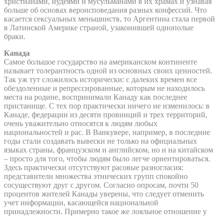
христианами, иудеями и мусульманами в их храмах и узнавая
больше об основах вероисповедания разных конфессий. Что
касается сексуальных меньшинств, то Аргентина стала первой
в Латинской Америке страной, узаконившей однополые
браки.
Канада
Самое большое государство на американском континенте
называет толерантность одной из основных своих ценностей.
Так уж тут сложилось исторически: с далеких времен все
обездоленные и репрессированные, которым не находилось
места на родине, воспринимали Канаду как последнее
пристанище. С тех пор практически ничего не изменилось: в
Канаде, федерации из десяти провинций и трех территорий,
очень уважительно относятся к людям любых
национальностей и рас. В Ванкувере, например, в последние
годы стали создавать вывески не только на официальных
языках страны, французском и английском, но и на китайском
– просто для того, чтобы людям было легче ориентироваться.
Здесь практически отсутствуют расовые разногласия:
представители множества этнических групп спокойно
сосуществуют друг с другом. Согласно опросам, почти 50
процентов жителей Канады уверены, что следует отменить
учет информации, касающейся национальной
принадлежности. Примерно такое же лояльное отношение у