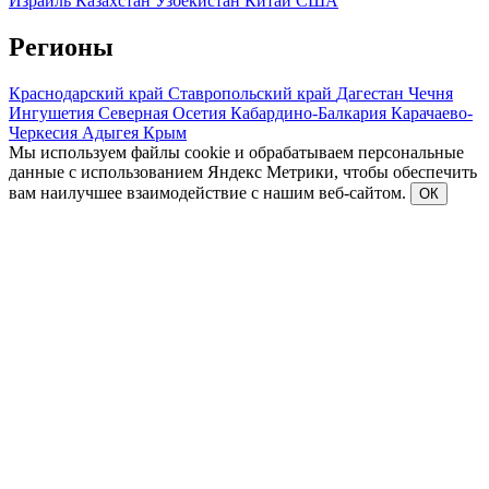
Израиль
Казахстан
Узбекистан
Китай
США
Регионы
Краснодарский край
Ставропольский край
Дагестан
Чечня
Ингушетия
Северная Осетия
Кабардино-Балкария
Карачаево-
Черкесия
Адыгея
Крым
Мы используем файлы cookie и обрабатываем персональные
данные с использованием Яндекс Метрики, чтобы обеспечить
вам наилучшее взаимодействие с нашим веб-сайтом.
ОК