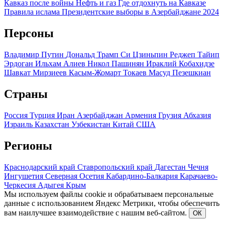
Кавказ после войны
Нефть и газ
Где отдохнуть на Кавказе
Правила ислама
Президентские выборы в Азербайджане 2024
Персоны
Владимир Путин
Дональд Трамп
Си Цзиньпин
Реджеп Тайип
Эрдоган
Ильхам Алиев
Никол Пашинян
Ираклий Кобахидзе
Шавкат Мирзиеев
Касым-Жомарт Токаев
Масуд Пезешкиан
Страны
Россия
Турция
Иран
Азербайджан
Армения
Грузия
Абхазия
Израиль
Казахстан
Узбекистан
Китай
США
Регионы
Краснодарский край
Ставропольский край
Дагестан
Чечня
Ингушетия
Северная Осетия
Кабардино-Балкария
Карачаево-
Черкесия
Адыгея
Крым
Мы используем файлы cookie и обрабатываем персональные
данные с использованием Яндекс Метрики, чтобы обеспечить
вам наилучшее взаимодействие с нашим веб-сайтом.
ОК