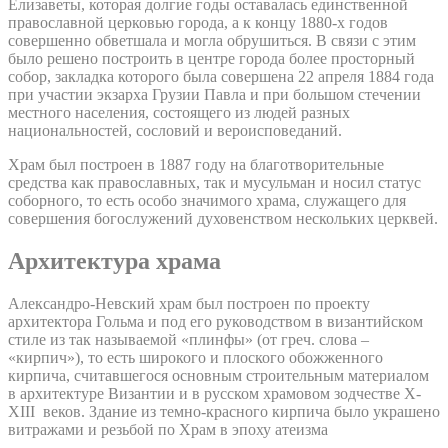
Елизаветы, которая долгие годы оставалась единственной
православной церковью города, а к концу 1880-х годов
совершенно обветшала и могла обрушиться. В связи с этим
было решено построить в центре города более просторный
собор, закладка которого была совершена 22 апреля 1884 года
при участии экзарха Грузии Павла и при большом стечении
местного населения, состоящего из людей разных
национальностей, сословий и вероисповеданий.
Храм был построен в 1887 году на благотворительные
средства как православных, так и мусульман и носил статус
соборного, то есть особо значимого храма, служащего для
совершения богослужений духовенством нескольких церквей.
Архитектура храма
Александро-Невский храм был построен по проекту
архитектора Гольма и под его руководством в византийском
стиле из так называемой «плинфы» (от греч. слова –
«кирпич»), то есть широкого и плоского обожженного
кирпича, считавшегося основным строительным материалом
в архитектуре Византии и в русском храмовом зодчестве X-
XIII веков. Здание из темно-красного кирпича было украшено
витражами и резьбой по Храм в эпоху атеизма