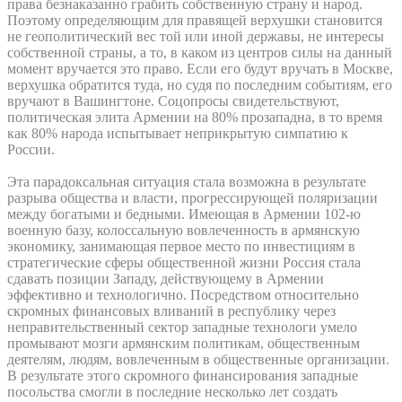
права безнаказанно грабить собственную страну и народ.
Поэтому определяющим для правящей верхушки становится
не геополитический вес той или иной державы, не интересы
собственной страны, а то, в каком из центров силы на данный
момент вручается это право. Если его будут вручать в Москве,
верхушка обратится туда, но судя по последним событиям, его
вручают в Вашингтоне. Соцопросы свидетельствуют,
политическая элита Армении на 80% прозападна, в то время
как 80% народа испытывает неприкрытую симпатию к
России.
Эта парадоксальная ситуация стала возможна в результате
разрыва общества и власти, прогрессирующей поляризации
между богатыми и бедными. Имеющая в Армении 102-ю
военную базу, колоссальную вовлеченность в армянскую
экономику, занимающая первое место по инвестициям в
стратегические сферы общественной жизни Россия стала
сдавать позиции Западу, действующему в Армении
эффективно и технологично. Посредством относительно
скромных финансовых вливаний в республику через
неправительственный сектор западные технологи умело
промывают мозги армянским политикам, общественным
деятелям, людям, вовлеченным в общественные организации.
В результате этого скромного финансирования западные
посольства смогли в последние несколько лет создать