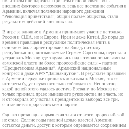
политиком или партией. При этом игнорировать роль
внешних факторов невозможно, ведь все последние события в
Армении, включая появление народного движения
“Революция приветствия”, общий подъем общества, стали
результатом действий внешних сил.
В игре за влияние в Армении принимают участие не только
Россия и США, но и Европа, Иран и даже Китай. До поры до
времени правящая в республике политическая элита в
основном была ориентирована на Запад, поэтому
республиканцы, возглавляемые Сержем Саргсяном, перестали
устраивать Москву, где задумались над возможностью замены
армянской власти на более пророссийские силы – партию
“Процветающая Армения”, Армянский национальный
конгресс и даже АРФ “Дашнакцутюн”. В результате правящей
в Армении верхушке пришлось доказывать Москве, что ее
интересы будут неукоснительно соблюдаться. Непонятно,
какой ценой этого удалось достичь Еревану, но Москва не
только признала право нынешнего руководства на власть, но
и отговорила от участия в президентских выборах все три,
считавшиеся пророссийскими партии.
Однако прозападная армянская элита от этого пророссийской
не стала. Долгие годы главной целью властей Армении
остаются деньги, доступ к которым определяется сохранением