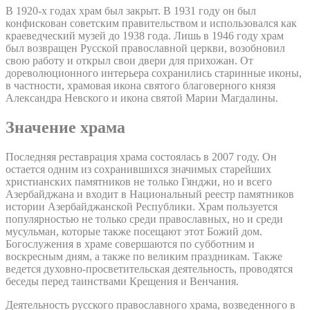
В 1920-х годах храм был закрыт. В 1931 году он был
конфискован советским правительством и использовался как
краеведческий музей до 1938 года. Лишь в 1946 году храм
был возвращен Русской православной церкви, возобновил
свою работу и открыл свои двери для прихожан. От
дореволюционного интерьера сохранились старинные иконы,
в частности, храмовая икона святого благоверного князя
Александра Невского и икона святой Марии Магдалины.
Значение храма
Последняя реставрация храма состоялась в 2007 году. Он
остается одним из сохранившихся значимых старейших
христианских памятников не только Гянджи, но и всего
Азербайджана и входит в Национальный реестр памятников
истории Азербайджанской Республики. Храм пользуется
популярностью не только среди православных, но и среди
мусульман, которые также посещают этот Божий дом.
Богослужения в храме совершаются по субботним и
воскресным дням, а также по великим праздникам. Также
ведется духовно-просветительская деятельность, проводятся
беседы перед таинствами Крещения и Венчания.
Деятельность русского православного храма, возведенного в