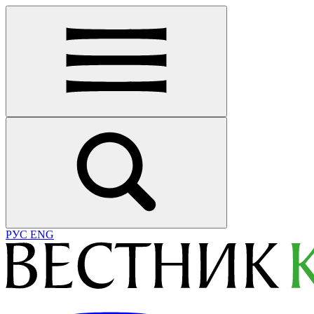
РУС
ENG