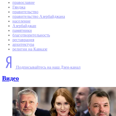
православие
Гянджа
правительство
правительство Азербайджана
население
Азербайджан
памятники
благотворительность
реставрация
архитектура
религии на Кавказе
Подписывайтесь на наш Дзен-канал
Видео