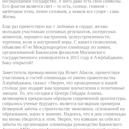
несокрушимое государство. У него даже есть свои символы.
Его флагом является свет – то есть, солнце, гимном –
щебетанье птиц, пение соловьев, а знаком все сущее - сама
Жизнь.
Еще раз приветствую вас с любовью в сердце, желаю
молодым участникам успешных результатов, интересных
моментов, хорошего настроения, целеустремленности,
терпения, воли и внутренней веры. С вашего позволения,
объявляю 47-ю Международную олимпиаду по химии,
организованной Бакинским филиалом Московского
государственного университета в 2015 году в Азербайджане,
Баку открытой!
Заместитель премьер-министра Исмет Абасов, приветствуя
участников и гостей олимпиады от имени правительства
Азербайджана, сказал: «Уверен, что проведенные в нашей
столице дни подарят вам хорошие впечатления и позитивные
эмоции. То, что сегодня в Центре Гейдара Алиева,
являющемся прекрасным образцом современной архитектуры,
собрались ученые будущего, является наглядным примером
безмерной заботы о строительстве экономики, основанной на
образовании, науке и знаниях. Надеюсь, что в дни олимпиады
вы вновь убедитесь в этом. Уверен, что взявшие на себя все
заботы по организации олимпиады руководство Бакинского