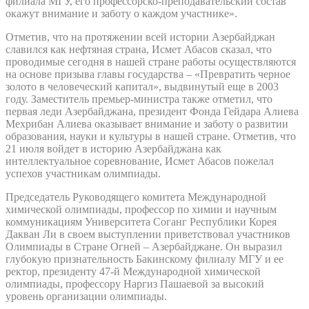
филиала МГУ, его профессорско-преподавательский состав
окажут внимание и заботу о каждом участнике».
Отметив, что на протяжении всей истории Азербайджан
славился как нефтяная страна, Исмет Абасов сказал, что
проводимые сегодня в нашей стране работы осуществляются
на основе призыва главы государства – «Превратить черное
золото в человеческий капитал», выдвинутый еще в 2003
году. Заместитель премьер-министра также отметил, что
первая леди Азербайджана, президент Фонда Гейдара Алиева
Мехрибан Алиева оказывает внимание и заботу о развитии
образования, науки и культуры в нашей стране. Отметив, что
21 июля войдет в историю Азербайджана как
интеллектуальное соревнование, Исмет Абасов пожелал
успехов участникам олимпиады.
Председатель Руководящего комитета Международной
химической олимпиады, профессор по химии и научным
коммуникациям Университета Соганг Республики Корея
Дакван Ли в своем выступлении приветствовал участников
Олимпиады в Стране Огней – Азербайджане. Он выразил
глубокую признательность Бакинскому филиалу МГУ и ее
ректор, президенту 47-й Международной химической
олимпиады, профессору Наргиз Пашаевой за высокий
уровень организации олимпиады.