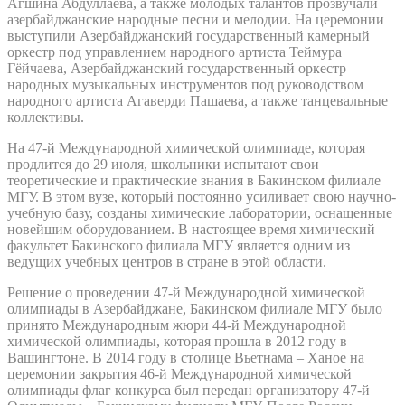
Агшина Абдуллаева, а также молодых талантов прозвучали
азербайджанские народные песни и мелодии. На церемонии
выступили Азербайджанский государственный камерный
оркестр под управлением народного артиста Теймура
Гёйчаева, Азербайджанский государственный оркестр
народных музыкальных инструментов под руководством
народного артиста Агаверди Пашаева, а также танцевальные
коллективы.
На 47-й Международной химической олимпиаде, которая
продлится до 29 июля, школьники испытают свои
теоретические и практические знания в Бакинском филиале
МГУ. В этом вузе, который постоянно усиливает свою научно-
учебную базу, созданы химические лаборатории, оснащенные
новейшим оборудованием. В настоящее время химический
факультет Бакинского филиала МГУ является одним из
ведущих учебных центров в стране в этой области.
Решение о проведении 47-й Международной химической
олимпиады в Азербайджане, Бакинском филиале МГУ было
принято Международным жюри 44-й Международной
химической олимпиады, которая прошла в 2012 году в
Вашингтоне. В 2014 году в столице Вьетнама – Ханое на
церемонии закрытия 46-й Международной химической
олимпиады флаг конкурса был передан организатору 47-й