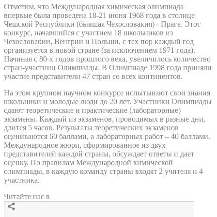
Отметим, что Международная химическая олимпиада
впервые была проведена 18-21 июня 1968 года в столице
Чешской Республики (бывшая Чехословакия) - Праге. Этот
конкурс, начавшийся с участием 18 школьников из
Чехословакии, Венгрии и Польши, с тех пор каждый год
организуется в новой стране (за исключением 1971 года).
Начиная с 80-х годов прошлого века, увеличилось количество
стран-участниц Олимпиады. В Олимпиаде 1998 года приняли
участие представители 47 стран со всех континентов.
На этом крупном научном конкурсе испытывают свои знания
школьники и молодые люди до 20 лет. Участники Олимпиады
сдают теоретические и практические (лабораторные)
экзамены. Каждый из экзаменов, проводимых в разные дни,
длится 5 часов. Результаты теоретических экзаменов
оцениваются 60 баллами, а лабораторных работ – 40 баллами.
Международное жюри, сформированное из двух
представителей каждой страны, обсуждает ответы и дает
оценку. По правилам Международной химической
олимпиады, в каждую команду страны входят 2 учителя и 4
участника.
Читайте нас в