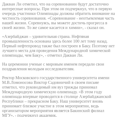
Дакван Ли отметил, что на соревновании будут достаточно
интересные вопросы. При этом он подчеркнул, что в первую
очередь участники Олимпиады должны обратить внимание на
честность соревнования. «Соревнование - неотъемлемая часть
нашей жизни. Соревнуясь, вы можете достичь прогресса в
своей жизни. То же самое касается и химии», - сказал он.
«Азербайджан – удивительная страна. Нефтяная
промышленность основана здесь более 100 лет тому назад.
Первый нефтепровод также был построен в Баку. Поэтому нет
лучшего места для проведения Международной химической
олимпиады, чем Баку», - отметил Дакван Ли.
На церемонии ученые с мировым именем передали свои
поздравления молодым исследователям.
Ректор Московского государственного университета имени
М.В.Ломоносова Виктор Садовничий в своем письме
отметил, что руководимый им вуз трижды принимал
Международную химическую олимпиаду. «В этом году
олимпиада впервые проводится в столице Азербайджанской
Республики – прекрасном Баку. Наш университет вновь
принимает близкое участие в этом мероприятии, ведь
организатором мероприятия является Бакинский филиал
МГУ», - подчеркнул академик.