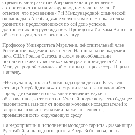
стремительное развитие Азербайджана и укрепление
авторитета страны на международном уровне, ученый
отметил, что проведение 47-й Международной химической
олимпиады в Азербайджане является важным показателем
развития и продолжающихся по сей день успехов,
достигнутых под руководством Президента Ильхама Алиева в
области науки, технологии и культуры.
Профессор Университета Мэриленд, действительный член
Российской академии наук и член Национальной академии
наук США Роальд Сагдеев в своем видеообращении
поприветствовал участников конкурса и президента 47-й
Международной химической олимпиады профессора Наргиз
Пашаеву.
«Не случайно, что эта Олимпиада проводится в Баку, ведь
столица Азербайджана – это стремительно развивающийся
город, где оказывается большое внимание науке и
образованию», - отметил он. Ученый подчеркнул, что будущее
человечества зависит от подхода молодых исследователей к
вопросам воздействия химии на жизнь человека,
промышленность, окружающую среду.
На мероприятии в исполнении молодого тариста Джаваншира
Рустамбейли, народного артиста Азера Зейналова, певца