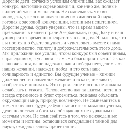
Дорогие дети, согласно условиям олимпиады, вас ожидает
конкурс, настоящие соревнования и, конечно же, полные
волнений часы и мгновения. Не сомневаюсь, что вы –
молодежь, уже освоившая знания по химической науке,
готовая к здоровой конкуренции, истинным испытаниям.
Дорогие друзья, будьте уверены, что за время вашего
пребывания в нашей стране Азербайджан, город Баку и наш
университет временно превратятся в ваш дом. Я надеюсь, что
вы постоянно будете ощущать и чувствовать вместе с нами
гостеприимство, теплоту и доброжелательность этого дома.
Мы приложили все усилия, чтобы конкурс был объективным,
справедливым, а условия – самыми благоприятными. Так как
ваши желания, ваши надежды, ваши победы неотделимы от
наших желаний, надежд и побед, и это есть наше
солидарность и единство. Вы будущие ученые – химики
должны нести пламенное желание и искать, познавать,
изобретать и понимать. Это стремление и огонь не должны
ослабевать и угасать. Человечество шаг за шагом, поэтапно
всегда стремилось и будет стремиться, познавая объяснять
окружающий мир, природу, вселенную. Не сомневайтесь в
том, что лучшее будущее будет зависеть от команды ученых,
духовно чистых и богатых, обладающих незаурядным и
светлым умом. Не сомневайтесь в том, что неизведанные
моменты и истины, остающиеся сегодняшней тайной для
науки, ожидают ваших презентаций.