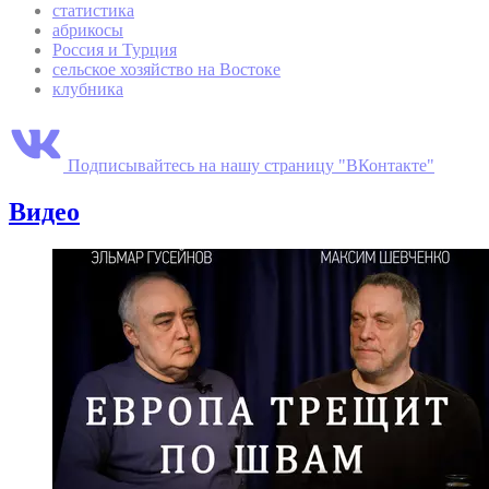
статистика
абрикосы
Россия и Турция
сельское хозяйство на Востоке
клубника
Подписывайтесь на нашу страницу "ВКонтакте"
Видео