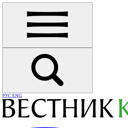
РУС
ENG