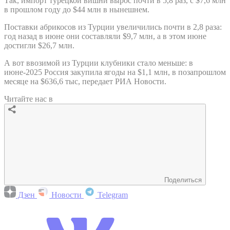
Так, импорт турецкой вишни вырос почти в 5,8 раз, с $7,6 млн
в прошлом году до $44 млн в нынешнем.
Поставки абрикосов из Турции увеличились почти в 2,8 раза:
год назад в июне они составляли $9,7 млн, а в этом июне
достигли $26,7 млн.
А вот ввозимой из Турции клубники стало меньше: в
июне-2025 Россия закупила ягоды на $1,1 млн, в позапрошлом
месяце на $636,6 тыс, передает РИА Новости.
Читайте нас в
Поделиться
Дзен
Новости
Telegram