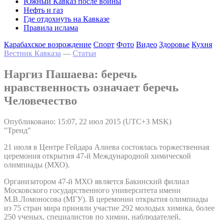
Южный Кавказ после войны
Нефть и газ
Где отдохнуть на Кавказе
Правила ислама
Карабахское возрождение
Спорт
Фото
Видео
Здоровье
Кухня
Вестник Кавказа
—
Статьи
Наргиз Пашаева: беречь
нравственность означает беречь
Человечество
Опубликовано: 15:07, 22 июл 2015 (UTC+3 MSK)
"Тренд"
21 июля в Центре Гейдара Алиева состоялась торжественная
церемония открытия 47-й Международной химической
олимпиады (МХО).
Организатором 47-й МХО является Бакинский филиал
Московского государственного университета имени
М.В.Ломоносова (МГУ). В церемонии открытия олимпиады
из 75 стран мира приняли участие 292 молодых химика, более
250 ученых, специалистов по химии, наблюдателей,