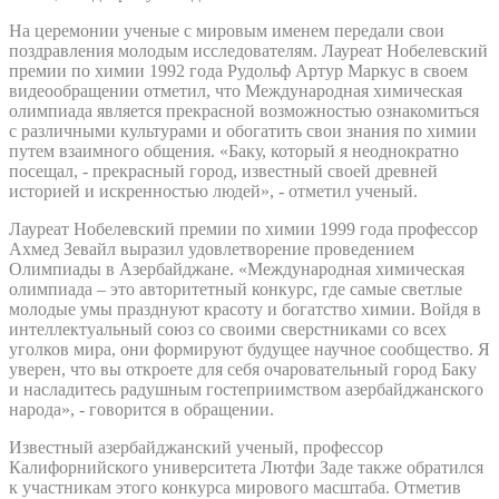
На церемонии ученые с мировым именем передали свои
поздравления молодым исследователям. Лауреат Нобелевский
премии по химии 1992 года Рудольф Артур Маркус в своем
видеообращении отметил, что Международная химическая
олимпиада является прекрасной возможностью ознакомиться
с различными культурами и обогатить свои знания по химии
путем взаимного общения. «Баку, который я неоднократно
посещал, - прекрасный город, известный своей древней
историей и искренностью людей», - отметил ученый.
Лауреат Нобелевский премии по химии 1999 года профессор
Ахмед Зевайл выразил удовлетворение проведением
Олимпиады в Азербайджане. «Международная химическая
олимпиада – это авторитетный конкурс, где самые светлые
молодые умы празднуют красоту и богатство химии. Войдя в
интеллектуальный союз со своими сверстниками со всех
уголков мира, они формируют будущее научное сообщество. Я
уверен, что вы откроете для себя очаровательный город Баку
и насладитесь радушным гостеприимством азербайджанского
народа», - говорится в обращении.
Известный азербайджанский ученый, профессор
Калифорнийского университета Лютфи Заде также обратился
к участникам этого конкурса мирового масштаба. Отметив