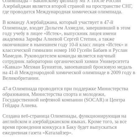
Олимпиады – Бакинскому филиалу МГУ. После России
Азербайджан является второй страной на пространстве СНГ,
где проводится Международная химическая олимпиада.
В команду Азербайджана, который участвует в 47-й
Олимпиаде, входят Дильгем Ахмедли, завершивший в этом
году учебу в лицее «Истек», выпускник лицея имени
академика Зарифы Алиевой Сергей Степин, а также
окончившие в нынешнем году 10-й класс лицея «Истек» и
классической гимназии номер 160 Гусейн Бабаев и Руслан
Мамедов. Руководителем команды является научный
сотрудник лаборатории органической химии Университета
«Кавказ» Мехман Буниятов, завоевавший бронзовую медаль
на 41-й Международной химической олимпиаде в 2009 году в
Великобритании.
47-я Олимпиада проводится при поддержке Министерства
образования, Министерства спорта и молодежи,
Государственной нефтяной компании (SOCAR) и Центра
Гейдара Алиева.
Создана веб-страница Олимпиады, функционирующая на
английском и азербайджанском языках. Кроме того, за все
время проведения конкурса в Баку будет выпускаться
ежедневная газета «Каталайзер».