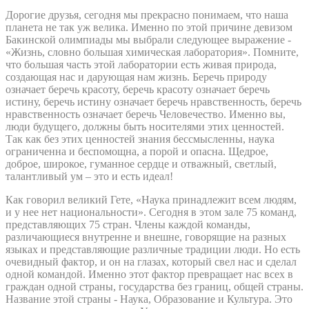
Дорогие друзья, сегодня мы прекрасно понимаем, что наша
планета не так уж велика. Именно по этой причине девизом
Бакинской олимпиады мы выбрали следующее выражение -
«Жизнь, словно большая химическая лаборатория». Помните,
что большая часть этой лаборатории есть живая природа,
создающая нас и дарующая нам жизнь. Беречь природу
означает беречь красоту, беречь красоту означает беречь
истину, беречь истину означает беречь нравственность, беречь
нравственность означает беречь Человечество. Именно вы,
люди будущего, должны быть носителями этих ценностей.
Так как без этих ценностей знания бессмысленны, наука
ограниченна и беспомощна, а порой и опасна. Щедрое,
доброе, широкое, гуманное сердце и отважный, светлый,
талантливый ум – это и есть идеал!
Как говорил великий Гете, «Наука принадлежит всем людям,
и у нее нет национальности». Сегодня в этом зале 75 команд,
представляющих 75 стран. Члены каждой команды,
различающиеся внутренне и внешне, говорящие на разных
языках и представляющие различные традиции люди. Но есть
очевидный фактор, и он на глазах, который свел нас и сделал
одной командой. Именно этот фактор превращает нас всех в
граждан одной страны, государства без границ, общей страны.
Название этой страны - Наука, Образование и Культура. Это