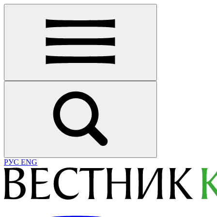
РУС
ENG