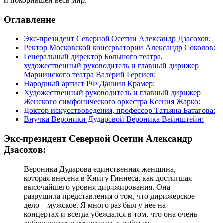
и покорившей весь мир.
Оглавление
Экс-президент Северной Осетии Александр Дзасохов:
Ректор Московской консерватории Александр Соколов:
Генеральный директор Большого театра,
художественный руководитель и главный дирижер
Мариинского театра Валерий Гергиев:
Народный артист РФ Даниил Крамер:
Художественный руководитель и главный дирижер
Женского симфонического оркестра Ксения Жарко:
Доктор искусствоведения, профессор Татьяна Батагова:
Внучка Вероники Дударовой Вероника Вайнштейн:
Экс-президент Северной Осетии Александр
Дзасохов:
Вероника Дударова единственная женщина,
которая внесена в Книгу Гиннеса, как достигшая
высочайшего уровня дирижирования. Она
разрушила представления о том, что дирижерское
дело – мужское. Я много раз был у нее на
концертах и всегда убеждался в том, что она очень
добросовестно относилась к работам