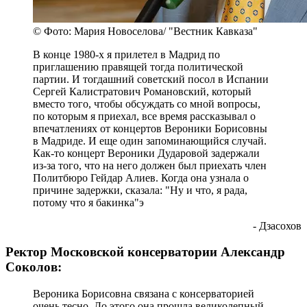
© Фото: Мария Новоселова/ "Вестник Кавказа"
В конце 1980-х я прилетел в Мадрид по
приглашению правящей тогда политической
партии. И тогдашний советский посол в Испании
Сергей Калистратович Романовский, который
вместо того, чтобы обсуждать со мной вопросы,
по которым я приехал, все время рассказывал о
впечатлениях от концертов Вероники Борисовны
в Мадриде. И еще один запоминающийся случай.
Как-то концерт Вероники Дударовой задержали
из-за того, что на него должен был приехать член
Политбюро Гейдар Алиев. Когда она узнала о
причине задержки, сказала: "Ну и что, я рада,
потому что я бакинка"э
- Дзасохов
Ректор Московской консерватории Александр
Соколов:
Вероника Борисовна связана с консерваторией
очень тесно. До этого она прошла великолепный