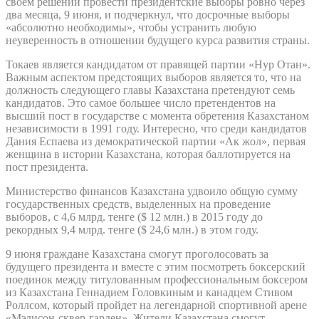
своем решении провести президентские выборы ровно через
два месяца, 9 июня, и подчеркнул, что досрочные выборы
«абсолютно необходимы», чтобы устранить любую
неуверенность в отношении будущего курса развития страны.
Токаев является кандидатом от правящей партии «Нур Отан».
Важным аспектом предстоящих выборов является то, что на
должность следующего главы Казахстана претендуют семь
кандидатов. Это самое большее число претендентов на
высший пост в государстве с момента обретения Казахстаном
независимости в 1991 году. Интересно, что среди кандидатов
Дания Eспаева из демократической партии «Ак жол», первая
женщина в истории Казахстана, которая баллотируется на
пост президента.
Министерство финансов Казахстана удвоило общую сумму
государственных средств, выделенных на проведение
выборов, с 4,6 млрд. тенге ($ 12 млн.) в 2015 году до
рекордных 9,4 млрд. тенге ($ 24,6 млн.) в этом году.
9 июня граждане Казахстана смогут проголосовать за
будущего президента и вместе с этим посмотреть боксерский
поединок между титулованным профессиональным боксером
из Казахстана Геннадием Головкиным и канадцем Стивом
Роллсом, который пройдет на легендарной спортивной арене
«Мэдисон-сквер-гарден». Жители Казахстана смогут