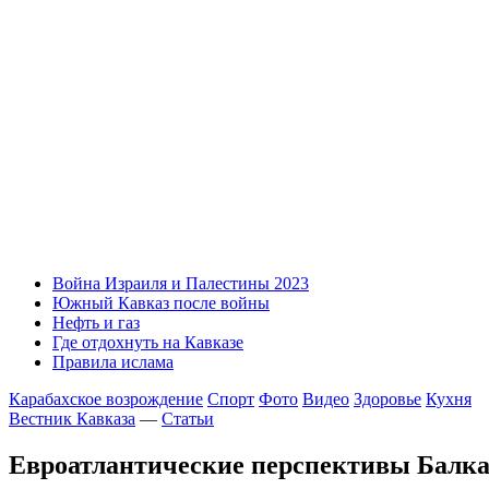
Война Израиля и Палестины 2023
Южный Кавказ после войны
Нефть и газ
Где отдохнуть на Кавказе
Правила ислама
Карабахское возрождение
Спорт
Фото
Видео
Здоровье
Кухня
Вестник Кавказа
—
Статьи
Евроатлантические перспективы Балк