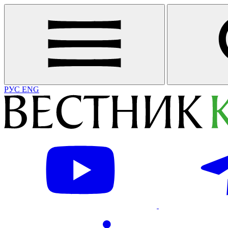
РУС
ENG