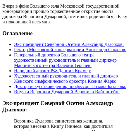
Вчера в фойе Большого зала Московской государственной
консерватории прошло торжественное открытие бюста
дирижера Вероники Дударовой, осетинке, родившейся в Баку
и покорившей весь мир.
Оглавление
Экс-президент Северной Осетии Александр Дзасохов:
Ректор Московской консерватории Александр Соколов:
Генеральный директор Большого театра,
художественный руководитель и главный дирижер
Мариинского театра Валерий Гергиев:
Народный артист РФ Даниил Крамер:
Художественный руководитель и главный дирижер
Женского симфонического оркестра Ксения Жарко:
Доктор искусствоведения, профессор Татьяна Батагова:
Внучка Вероники Дударовой Вероника Вайнштейн:
Экс-президент Северной Осетии Александр
Дзасохов:
Вероника Дударова единственная женщина,
которая внесена в Книгу Гиннеса, как достигшая