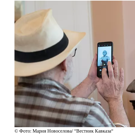
© Фото: Мария Новоселова/ “Вестник Кавказа“