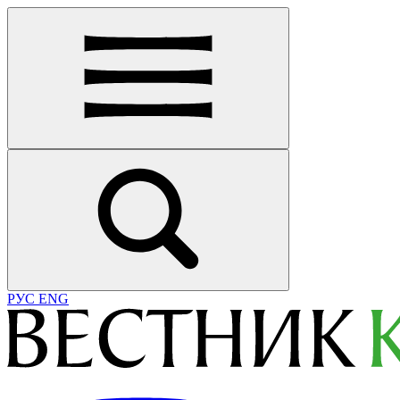
РУС
ENG