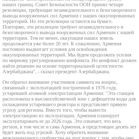
наших границ. Совет Безопасности ООН принял четыре
резолюции, требующие незамедлительного и безоговорочного
вывода вооруженных сил Армении с наших оккупированных
территорий. Но эти резолюции остаются на бумаге.
Повторяю, эти резолюции требуют незамедлительного и
безоговорочного вывода вооруженных сил Армении с нашей
территории. Тем не менее, оккупация наших земель
продолжается уже более 20 лет. К сожалению, Армения
постоянно выдвигает условия для освобождения
оккупированных территорий. Мы будем продолжать усилия
по мирному урегулированию конфликта. Но конфликт должен
найти решение на основе территориальной целостности
Азербайджана", - сказал президент Азербайджана.
Он обратил внимание участников cаммита на вопрос,
связанный с эксплуатацией построенной в 1976 году,
устаревшей атомной электростанции Армении: "Эта станция
расположена в высокосейсмичной зоне с дефицитом воды для
охлаждения устаревшего реактора и представляет прямую
угрозу для региона. Вместо того, чтобы вывести
электростанцию из эксплуатации, Армения планирует
эксплуатировать ее до 2026 года. Это означает, что весь
регион, в том числе и сама Армения, в предстоящие десять лет
будет жить под угрозой. Хочу обратить внимание
международного сообщества на этот вопрос с тем, чтобы оно