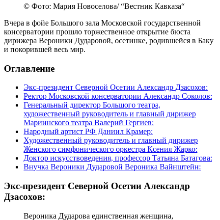
© Фото: Мария Новоселова/ “Вестник Кавказа“
Вчера в фойе Большого зала Московской государственной
консерватории прошло торжественное открытие бюста
дирижера Вероники Дударовой, осетинке, родившейся в Баку
и покорившей весь мир.
Оглавление
Экс-президент Северной Осетии Александр Дзасохов:
Ректор Московской консерватории Александр Соколов:
Генеральный директор Большого театра,
художественный руководитель и главный дирижер
Мариинского театра Валерий Гергиев:
Народный артист РФ Даниил Крамер:
Художественный руководитель и главный дирижер
Женского симфонического оркестра Ксения Жарко:
Доктор искусствоведения, профессор Татьяна Батагова:
Внучка Вероники Дударовой Вероника Вайнштейн:
Экс-президент Северной Осетии Александр
Дзасохов:
Вероника Дударова единственная женщина,