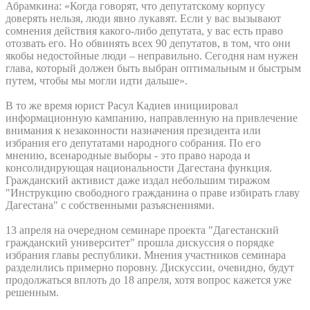
Абрамкина: «Когда говорят, что депутатскому корпусу
доверять нельзя, люди явно лукавят. Если у вас вызывают
сомнения действия какого-либо депутата, у вас есть право
отозвать его. Но обвинять всех 90 депутатов, в том, что они
якобы недостойные люди – неправильно. Сегодня нам нужен
глава, который должен быть выбран оптимальным и быстрым
путем, чтобы мы могли идти дальше».
В то же время юрист Расул Кадиев инициировал
информационную кампанию, направленную на привлечение
внимания к незаконности назначения президента или
избрания его депутатами народного собрания. По его
мнению, всенародные выборы - это право народа и
консолидирующая национальности Дагестана функция.
Гражданский активист даже издал небольшим тиражом
"Инструкцию свободного гражданина о праве избирать главу
Дагестана" с собственными разъяснениями.
13 апреля на очередном семинаре проекта "Дагестанский
гражданский университет" прошла дискуссия о порядке
избрания главы республики. Мнения участников семинара
разделились примерно поровну. Дискуссии, очевидно, будут
продолжаться вплоть до 18 апреля, хотя вопрос кажется уже
решенным.