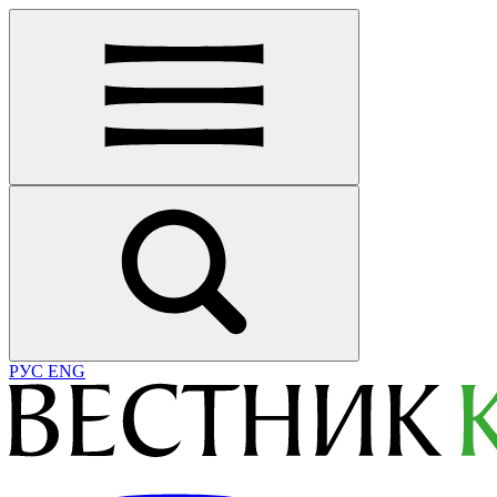
РУС
ENG