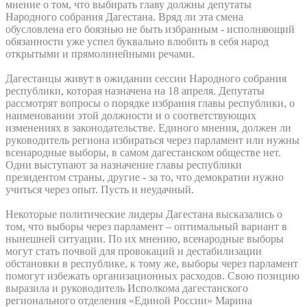
мнение о том, что выбирать главу должны депутаты
Народного собрания Дагестана. Вряд ли эта смена
обусловлена его боязнью не быть избранным - исполняющий
обязанности уже успел буквально влюбить в себя народ
открытыми и прямолинейными речами.
Дагестанцы живут в ожидании сессии Народного собрания
республики, которая назначена на 18 апреля. Депутаты
рассмотрят вопросы о порядке избрания главы республики, о
наименовании этой должности и о соответствующих
изменениях в законодательстве. Единого мнения, должен ли
руководитель региона избираться через парламент или нужны
всенародные выборы, в самом дагестанском обществе нет.
Одни выступают за назначение главы республики
президентом страны, другие - за то, что демократии нужно
учиться через опыт. Пусть и неудачный.
Некоторые политические лидеры Дагестана высказались о
том, что выборы через парламент – оптимальный вариант в
нынешней ситуации. По их мнению, всенародные выборы
могут стать почвой для провокаций и дестабилизации
обстановки в республике, к тому же, выборы через парламент
помогут избежать организационных расходов. Свою позицию
выразила и руководитель Исполкома дагестанского
регионального отделения «Единой России» Марина