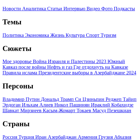
Новости
Аналитика
Статьи
Интервью
Видео
Фото
Подкасты
Темы
Политика
Экономика
Жизнь
Культура
Спорт
Туризм
Сюжеты
Мое здоровье
Война Израиля и Палестины 2023
Южный
Кавказ после войны
Нефть и газ
Где отдохнуть на Кавказе
Правила ислама
Президентские выборы в Азербайджане 2024
Персоны
Владимир Путин
Дональд Трамп
Си Цзиньпин
Реджеп Тайип
Эрдоган
Ильхам Алиев
Никол Пашинян
Ираклий Кобахидзе
Шавкат Мирзиеев
Касым-Жомарт Токаев
Масуд Пезешкиан
Страны
Россия
Турция
Иран
Азербайджан
Армения
Грузия
Абхазия