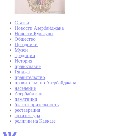
Статьи
Новости Азербайджана
Новости Культуры
Общество
Праздники
Музеи
Традиции
История
православие
Гянджа
правительство
правительство Азербайджана
население
Азербайджан
памятники
благотворительность
реставрация
архитектура
религии на Кавказе