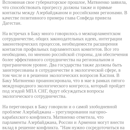
Вспоминая свое губернаторское прошлое, Матвиенко заявила,
что способствовать прогрессу должны также и прямые
контакты между Азербайджаном и российскими регионами. В
качестве позитивного примера глава Совфеда привела
Дагестан.
На встречах в Баку много говорилось о межпарламентском
сотрудничестве, общих законодательных идеях, интеграции
законотворческих процессов, необходимости расширения
контактов профильных парламентских комитетов. Все это
необходимо, по мнению российской стороны, для обеспечения
более эффективного сотрудничества на региональном и
приграничном уровне. Два государства также должны быть
заинтересованы в сотрудничестве в экологической сфере, в
том числе и в решении экологических вопросов Каспия. В
Баку Матвиенко проанонсировала, что в мае в рамках пятого
международного экологического конгресса, который пройдет
под эгидой МПА СНГ, будут обсуждаться вопросы
экологического сотрудничества.
На переговорах в Баку говорили и о самой злободневной
проблеме Азербайджана – урегулировании нагорно-
карабахского конфликта. Матвиенко отметила, что
парламенты Азербайджана, России и Армении могут внести
вклад в решение конфликта. "Нам нужно сосредоточиться на