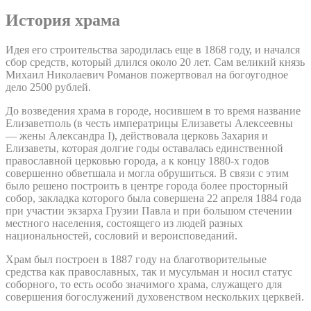
История храма
Идея его строительства зародилась еще в 1868 году, и начался
сбор средств, который длился около 20 лет. Сам великий князь
Михаил Николаевич Романов пожертвовал на богоугодное
дело 2500 рублей.
До возведения храма в городе, носившем в то время название
Елизаветполь (в честь императрицы Елизаветы Алексеевны
— жены Александра I), действовала церковь Захария и
Елизаветы, которая долгие годы оставалась единственной
православной церковью города, а к концу 1880-х годов
совершенно обветшала и могла обрушиться. В связи с этим
было решено построить в центре города более просторный
собор, закладка которого была совершена 22 апреля 1884 года
при участии экзарха Грузии Павла и при большом стечении
местного населения, состоящего из людей разных
национальностей, сословий и вероисповеданий.
Храм был построен в 1887 году на благотворительные
средства как православных, так и мусульман и носил статус
соборного, то есть особо значимого храма, служащего для
совершения богослужений духовенством нескольких церквей.