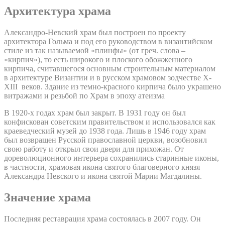
Архитектура храма
Александро-Невский храм был построен по проекту
архитектора Гольма и под его руководством в византийском
стиле из так называемой «плинфы» (от греч. слова –
«кирпич»), то есть широкого и плоского обожженного
кирпича, считавшегося основным строительным материалом
в архитектуре Византии и в русском храмовом зодчестве X-
XIII веков. Здание из темно-красного кирпича было украшено
витражами и резьбой по Храм в эпоху атеизма
В 1920-х годах храм был закрыт. В 1931 году он был
конфискован советским правительством и использовался как
краеведческий музей до 1938 года. Лишь в 1946 году храм
был возвращен Русской православной церкви, возобновил
свою работу и открыл свои двери для прихожан. От
дореволюционного интерьера сохранились старинные иконы,
в частности, храмовая икона святого благоверного князя
Александра Невского и икона святой Марии Магдалины.
Значение храма
Последняя реставрация храма состоялась в 2007 году. Он