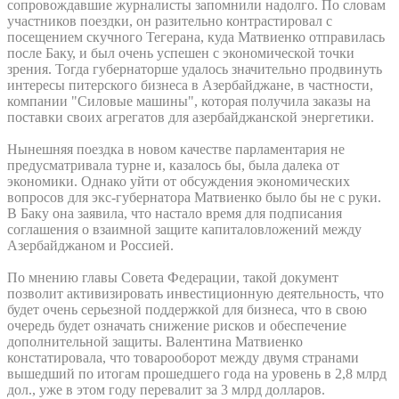
сопровождавшие журналисты запомнили надолго. По словам
участников поездки, он разительно контрастировал с
посещением скучного Тегерана, куда Матвиенко отправилась
после Баку, и был очень успешен с экономической точки
зрения. Тогда губернаторше удалось значительно продвинуть
интересы питерского бизнеса в Азербайджане, в частности,
компании "Силовые машины", которая получила заказы на
поставки своих агрегатов для азербайджанской энергетики.
Нынешняя поездка в новом качестве парламентария не
предусматривала турне и, казалось бы, была далека от
экономики. Однако уйти от обсуждения экономических
вопросов для экс-губернатора Матвиенко было бы не с руки.
В Баку она заявила, что настало время для подписания
соглашения о взаимной защите капиталовложений между
Азербайджаном и Россией.
По мнению главы Совета Федерации, такой документ
позволит активизировать инвестиционную деятельность, что
будет очень серьезной поддержкой для бизнеса, что в свою
очередь будет означать снижение рисков и обеспечение
дополнительной защиты. Валентина Матвиенко
констатировала, что товарооборот между двумя странами
вышедший по итогам прошедшего года на уровень в 2,8 млрд
дол., уже в этом году перевалит за 3 млрд долларов.