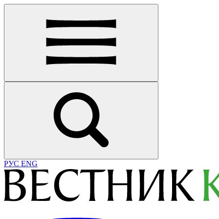
РУС
ENG