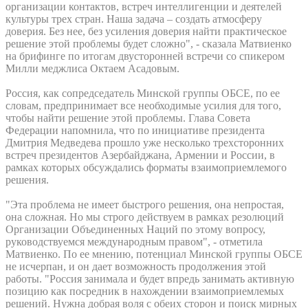
организации контактов, встреч интеллигенции и деятелей
культуры трех стран. Наша задача – создать атмосферу
доверия. Без нее, без усиления доверия найти практическое
решение этой проблемы будет сложно", - сказала Матвиенко
на брифинге по итогам двусторонней встречи со спикером
Милли меджлиса Октаем Асадовым.
Россия, как сопредседатель Минской группы ОБСЕ, по ее
словам, предпринимает все необходимые усилия для того,
чтобы найти решение этой проблемы. Глава Совета
Федерации напомнила, что по инициативе президента
Дмитрия Медведева прошло уже несколько трехсторонних
встреч президентов Азербайджана, Армении и России, в
рамках которых обсуждались форматы взаимоприемлемого
решения.
"Эта проблема не имеет быстрого решения, она непростая,
она сложная. Но мы строго действуем в рамках резолюций
Организации Объединенных Наций по этому вопросу,
руководствуемся международным правом", - отметила
Матвиенко. По ее мнению, потенциал Минской группы ОБСЕ
не исчерпан, и он дает возможность продолжения этой
работы. "Россия занимала и будет впредь занимать активную
позицию как посредник в нахождении взаимоприемлемых
решений. Нужна добрая воля с обеих сторон и поиск мирных