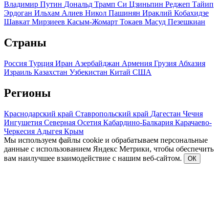
Владимир Путин
Дональд Трамп
Си Цзиньпин
Реджеп Тайип
Эрдоган
Ильхам Алиев
Никол Пашинян
Ираклий Кобахидзе
Шавкат Мирзиеев
Касым-Жомарт Токаев
Масуд Пезешкиан
Страны
Россия
Турция
Иран
Азербайджан
Армения
Грузия
Абхазия
Израиль
Казахстан
Узбекистан
Китай
США
Регионы
Краснодарский край
Ставропольский край
Дагестан
Чечня
Ингушетия
Северная Осетия
Кабардино-Балкария
Карачаево-
Черкесия
Адыгея
Крым
Мы используем файлы cookie и обрабатываем персональные
данные с использованием Яндекс Метрики, чтобы обеспечить
вам наилучшее взаимодействие с нашим веб-сайтом.
ОК