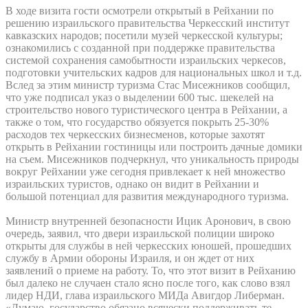
В ходе визита гости осмотрели открытый в Рейхании по
решению израильского правительства Черкесский институт
кавказских народов; посетили музей черкесской культуры;
ознакомились с созданной при поддержке правительства
системой сохранения самобытности израильских черкесов,
подготовки учительских кадров для национальных школ и т.д.
Вслед за этим министр туризма Стас Мисежников сообщил,
что уже подписал указ о выделении 600 тыс. шекелей на
строительство нового туристического центра в Рейхании, а
также о том, что государство обязуется покрыть 25-30%
расходов тех черкесских бизнесменов, которые захотят
открыть в Рейхании гостиницы или построить дачные домики
на съем. Мисежников подчеркнул, что уникальность природы
вокруг Рейхании уже сегодня привлекает к ней множество
израильских туристов, однако он видит в Рейхании и
большой потенциал для развития международного туризма.
Министр внутренней безопасности Ицик Аронович, в свою
очередь, заявил, что двери израильской полиции широко
открыты для службы в ней черкесских юношей, прошедших
службу в Армии обороны Израиля, и он ждет от них
заявлений о приеме на работу. То, что этот визит в Рейханию
был далеко не случаен стало ясно после того, как слово взял
лидер НДИ, глава израильского МИДа Авигдор Либерман.
«Думаю, государство обязано всячески поддерживать те