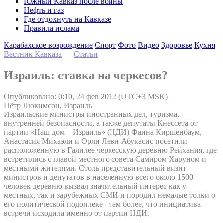
Южный Кавказ после войны
Нефть и газ
Где отдохнуть на Кавказе
Правила ислама
Карабахское возрождение
Спорт
Фото
Видео
Здоровье
Кухня
Вестник Кавказа
—
Статьи
Израиль: ставка на черкесов?
Опубликовано: 0:10, 24 фев 2012 (UTC+3 MSK)
Пётр Люкимсон, Израиль
Израильские министры иностранных дел, туризма,
внутренней безопасности, а также депутаты Кнессета от
партии «Наш дом – Израиль» (НДИ) Фаина Киршенбаум,
Анастасия Михаэли и Орли Леви-Абукасис посетили
расположенную в Галилее черкесскую деревню Рейхания, где
встретились с главой местного совета Самиром Харуном и
местными жителями. Столь представительный визит
министров и депутатов в населенную всего около 1500
человек деревню вызвал значительный интерес как у
местных, так и зарубежных СМИ и породил немалые толки о
его политической подоплеке - тем более, что инициатива
встречи исходила именно от партии НДИ.