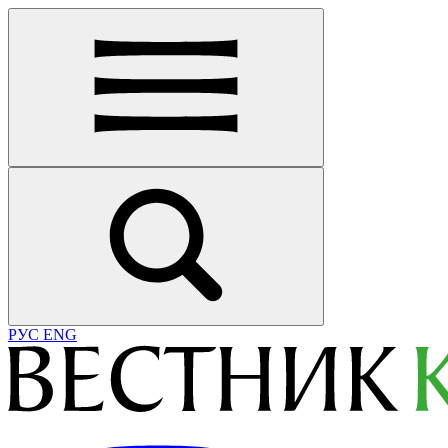
РУС
ENG