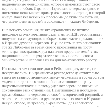
национальные меньшинства, которые демонстрируют свою
верность и любовь Израилю. Израильские черкесы давно и
постоянно показывают пример лояльности к стране, в которой
живут. Даже без всяких их просьб мы должны показать им,
что умеем ценить друзей и союзников», - сказал Либерман.
Вне всякого сомнения, визит израильских политиков
преследовал электоральные цели: партия НДИ рассчитывает
получить на следующих выборах голоса части проживающих
в Израиле друзов и черкесов. И у нее есть на это основания:
тот же Либерман за время своего пребывания на посту
министра иностранных дел назначил представителей этих
национальностей на ряд ответственных постов в своем
министерстве и направил их на дипломатическую работу.
Но только этим цели поездки в Рейханию, разумеется, не
исчерпывались. В израильском руководстве действительно
видят во взаимоотношениях между черкесами и государством
модель построения отношений с населяющими страну
нацменьшинствами и потому уделяют огромное внимание
сохранению этих отношений. Наметившиеся в последнее
время сближение черкесов со своей исторической родиной, а
через нее – с российским руководством вызывает в Израиле
некую, скорее, не тревогу, а «ревность»: для еврейского