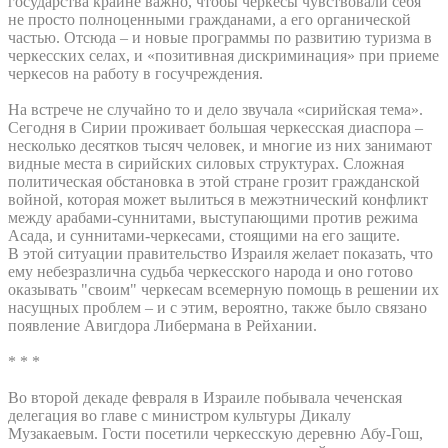
государства крайне важно, чтобы черкесы чувствовали себя
не просто полноценными гражданами, а его органической
частью. Отсюда – и новые программы по развитию туризма в
черкесских селах, и «позитивная дискриминация» при приеме
черкесов на работу в госучреждения.
На встрече не случайно то и дело звучала «сирийская тема».
Сегодня в Сирии проживает большая черкесская диаспора –
несколько десятков тысяч человек, и многие из них занимают
видные места в сирийских силовых структурах. Сложная
политическая обстановка в этой стране грозит гражданской
войной, которая может вылиться в межэтнический конфликт
между арабами-суннитами, выступающими против режима
Асада, и суннитами-черкесами, стоящими на его защите.
В этой ситуации правительство Израиля желает показать, что
ему небезразлична судьба черкесского народа и оно готово
оказывать "своим" черкесам всемерную помощь в решении их
насущных проблем – и с этим, вероятно, также было связано
появление Авигдора Либермана в Рейхании.
* * *
Во второй декаде февраля в Израиле побывала чеченская
делегация во главе с министром культуры Дикалу
Музакаевым. Гости посетили черкесскую деревню Абу-Гош,