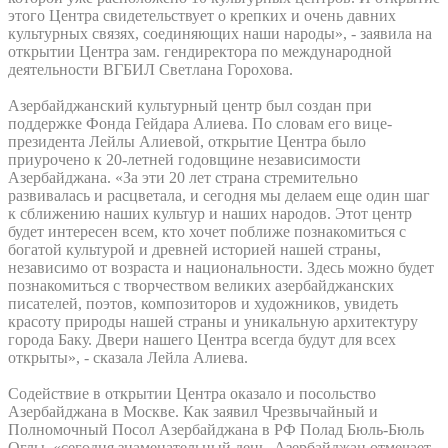
этого Центра свидетельствует о крепких и очень давних
культурных связях, соединяющих наши народы», - заявила на
открытии Центра зам. гендиректора по международной
деятельности ВГБИЛ Светлана Горохова.
Азербайджанский культурный центр был создан при
поддержке Фонда Гейдара Алиева. По словам его вице-
президента Лейлы Алиевой, открытие Центра было
приурочено к 20-летней годовщине независимости
Азербайджана. «За эти 20 лет страна стремительно
развивалась и расцветала, и сегодня мы делаем еще один шаг
к сближению наших культур и наших народов. Этот центр
будет интересен всем, кто хочет поближе познакомиться с
богатой культурой и древней историей нашей страны,
независимо от возраста и национальности. Здесь можно будет
познакомиться с творчеством великих азербайджанских
писателей, поэтов, композиторов и художников, увидеть
красоту природы нашей страны и уникальную архитектуру
города Баку. Двери нашего Центра всегда будут для всех
открыты», - сказала Лейла Алиева.
Содействие в открытии Центра оказало и посольство
Азербайджана в Москве. Как заявил Чрезвычайный и
Полномочный Посол Азербайджана в РФ Полад Бюль-Бюль
Оглы, «сегодня знаменательный день. Азербайджан отмечает