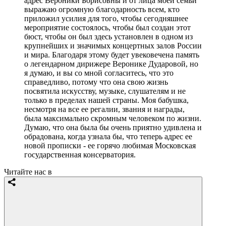
адрес Вероники Борисовны и от лица моей семьи
выражаю огромную благодарность всем, кто
приложил усилия для того, чтобы сегодняшнее
мероприятие состоялось, чтобы был создан этот
бюст, чтобы он был здесь установлен в одном из
крупнейших и значимых концертных залов России
и мира. Благодаря этому будет увековечена память
о легендарном дирижере Веронике Дударовой, но
я думаю, и вы со мной согласитесь, что это
справедливо, потому что она свою жизнь
посвятила искусству, музыке, слушателям и не
только в пределах нашей страны. Моя бабушка,
несмотря на все ее регалии, звания и награды,
была максимально скромным человеком по жизни.
Думаю, что она была бы очень приятно удивлена и
обрадована, когда узнала бы, что теперь адрес ее
новой прописки - ее горячо любимая Московская
государственная консерватория.
Читайте нас в