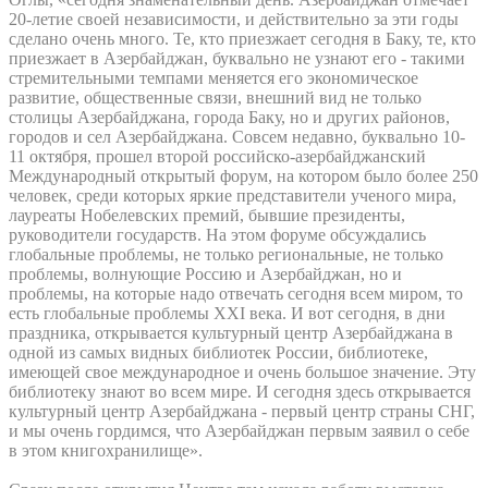
20-летие своей независимости, и действительно за эти годы
сделано очень много. Те, кто приезжает сегодня в Баку, те, кто
приезжает в Азербайджан, буквально не узнают его - такими
стремительными темпами меняется его экономическое
развитие, общественные связи, внешний вид не только
столицы Азербайджана, города Баку, но и других районов,
городов и сел Азербайджана. Совсем недавно, буквально 10-
11 октября, прошел второй российско-азербайджанский
Международный открытый форум, на котором было более 250
человек, среди которых яркие представители ученого мира,
лауреаты Нобелевских премий, бывшие президенты,
руководители государств. На этом форуме обсуждались
глобальные проблемы, не только региональные, не только
проблемы, волнующие Россию и Азербайджан, но и
проблемы, на которые надо отвечать сегодня всем миром, то
есть глобальные проблемы ХХI века. И вот сегодня, в дни
праздника, открывается культурный центр Азербайджана в
одной из самых видных библиотек России, библиотеке,
имеющей свое международное и очень большое значение. Эту
библиотеку знают во всем мире. И сегодня здесь открывается
культурный центр Азербайджана - первый центр страны СНГ,
и мы очень гордимся, что Азербайджан первым заявил о себе
в этом книгохранилище».