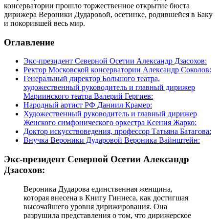
консерватории прошло торжественное открытие бюста
дирижера Вероники Дударовой, осетинке, родившейся в Баку
и покорившей весь мир.
Оглавление
Экс-президент Северной Осетии Александр Дзасохов:
Ректор Московской консерватории Александр Соколов:
Генеральный директор Большого театра,
художественный руководитель и главный дирижер
Мариинского театра Валерий Гергиев:
Народный артист РФ Даниил Крамер:
Художественный руководитель и главный дирижер
Женского симфонического оркестра Ксения Жарко:
Доктор искусствоведения, профессор Татьяна Батагова:
Внучка Вероники Дударовой Вероника Вайнштейн:
Экс-президент Северной Осетии Александр
Дзасохов:
Вероника Дударова единственная женщина,
которая внесена в Книгу Гиннеса, как достигшая
высочайшего уровня дирижирования. Она
разрушила представления о том, что дирижерское