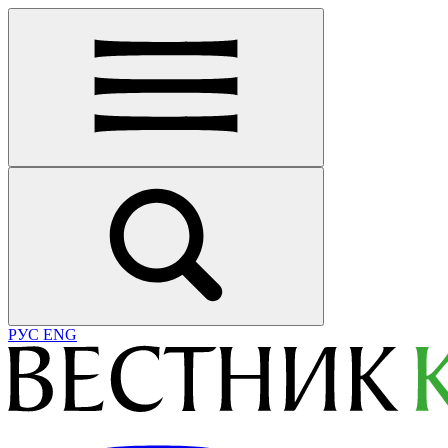
РУС
ENG