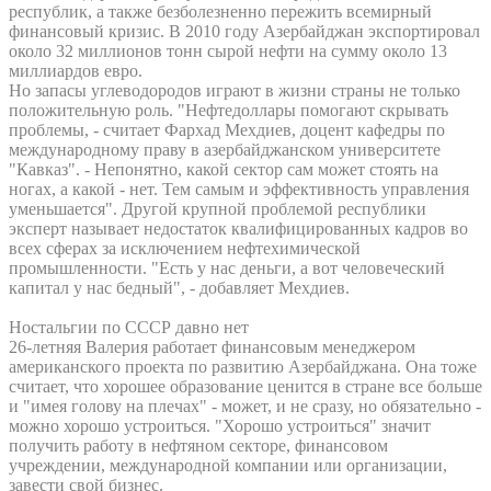
республик, а также безболезненно пережить всемирный
финансовый кризис. В 2010 году Азербайджан экспортировал
около 32 миллионов тонн сырой нефти на сумму около 13
миллиардов евро.
Но запасы углеводородов играют в жизни страны не только
положительную роль. "Нефтедоллары помогают скрывать
проблемы, - считает Фархад Мехдиев, доцент кафедры по
международному праву в азербайджанском университете
"Кавказ". - Непонятно, какой сектор сам может стоять на
ногах, а какой - нет. Тем самым и эффективность управления
уменьшается". Другой крупной проблемой республики
эксперт называет недостаток квалифицированных кадров во
всех сферах за исключением нефтехимической
промышленности. "Есть у нас деньги, а вот человеческий
капитал у нас бедный", - добавляет Мехдиев.
Ностальгии по СССР давно нет
26-летняя Валерия работает финансовым менеджером
американского проекта по развитию Азербайджана. Она тоже
считает, что хорошее образование ценится в стране все больше
и "имея голову на плечах" - может, и не сразу, но обязательно -
можно хорошо устроиться. "Хорошо устроиться" значит
получить работу в нефтяном секторе, финансовом
учреждении, международной компании или организации,
завести свой бизнес.