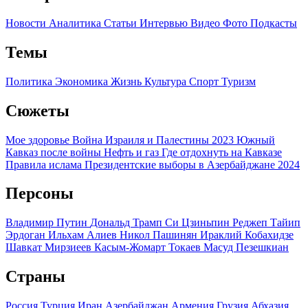
Новости
Аналитика
Статьи
Интервью
Видео
Фото
Подкасты
Темы
Политика
Экономика
Жизнь
Культура
Спорт
Туризм
Сюжеты
Мое здоровье
Война Израиля и Палестины 2023
Южный
Кавказ после войны
Нефть и газ
Где отдохнуть на Кавказе
Правила ислама
Президентские выборы в Азербайджане 2024
Персоны
Владимир Путин
Дональд Трамп
Си Цзиньпин
Реджеп Тайип
Эрдоган
Ильхам Алиев
Никол Пашинян
Ираклий Кобахидзе
Шавкат Мирзиеев
Касым-Жомарт Токаев
Масуд Пезешкиан
Страны
Россия
Турция
Иран
Азербайджан
Армения
Грузия
Абхазия