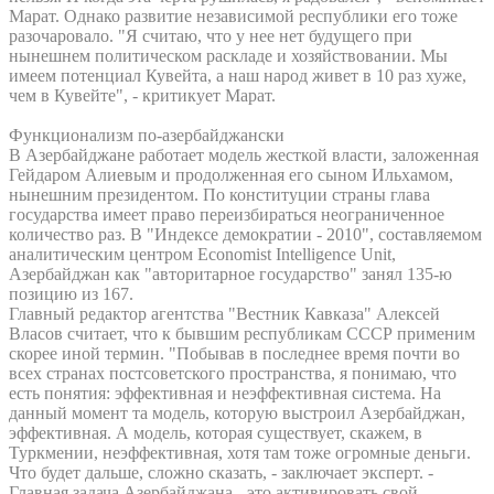
Марат. Однако развитие независимой республики его тоже
разочаровало. "Я считаю, что у нее нет будущего при
нынешнем политическом раскладе и хозяйствовании. Мы
имеем потенциал Кувейта, а наш народ живет в 10 раз хуже,
чем в Кувейте", - критикует Марат.
Функционализм по-азербайджански
В Азербайджане работает модель жесткой власти, заложенная
Гейдаром Алиевым и продолженная его сыном Ильхамом,
нынешним президентом. По конституции страны глава
государства имеет право переизбираться неограниченное
количество раз. В "Индексе демократии - 2010", составляемом
аналитическим центром Economist Intelligence Unit,
Азербайджан как "авторитарное государство" занял 135-ю
позицию из 167.
Главный редактор агентства "Вестник Кавказа" Алексей
Власов считает, что к бывшим республикам СССР применим
скорее иной термин. "Побывав в последнее время почти во
всех странах постсоветского пространства, я понимаю, что
есть понятия: эффективная и неэффективная система. На
данный момент та модель, которую выстроил Азербайджан,
эффективная. А модель, которая существует, скажем, в
Туркмении, неэффективная, хотя там тоже огромные деньги.
Что будет дальше, сложно сказать, - заключает эксперт. -
Главная задача Азербайджана - это активировать свой