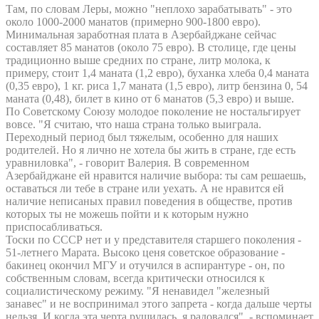
Там, по словам Леры, можно "неплохо зарабатывать" - это
около 1000-2000 манатов (примерно 900-1800 евро).
Минимальная заработная плата в Азербайджане сейчас
составляет 85 манатов (около 75 евро). В столице, где цены
традиционно выше средних по стране, литр молока, к
примеру, стоит 1,4 маната (1,2 евро), буханка хлеба 0,4 маната
(0,35 евро), 1 кг. риса 1,7 маната (1,5 евро), литр бензина 0, 54
маната (0,48), билет в кино от 6 манатов (5,3 евро) и выше.
По Советскому Союзу молодое поколение не ностальгирует
вовсе. "Я считаю, что наша страна только выиграла.
Переходный период был тяжелым, особенно для наших
родителей. Но я лично не хотела бы жить в стране, где есть
уравниловка", - говорит Валерия. В современном
Азербайджане ей нравится наличие выбора: ты сам решаешь,
оставаться ли тебе в стране или уехать. А не нравится ей
наличие неписаных правил поведения в обществе, против
которых ты не можешь пойти и к которым нужно
приспосабливаться.
Тоски по СССР нет и у представителя старшего поколения -
51-летнего Марата. Высоко ценя советское образование -
бакинец окончил МГУ и отучился в аспирантуре - он, по
собственным словам, всегда критически относился к
социалистическому режиму. "Я ненавидел "железный
занавес" и не воспринимал этого запрета - когда дальше черты
нельзя. И когда эта черта рушилась, я радовался", - вспоминает