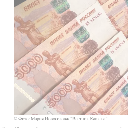
© Фото: Мария Новоселова/ “Вестник Кавказа“