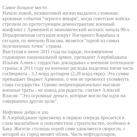
Самое больное место
Начало новой, независимой жизни выдалось сложным:
кровавые события "черного января", когда советские войска
стреляли по протестующим демонстрантам; военный
конфликт с Арменией и экономический коллапс начала 90-х.
Неразрешенная ситуация вокруг Нагорного Карабаха и
сегодня, по мнению Власова, является "одной из самых
болезненных точек" страны.
Выступая в июне 2011 года на параде, посвященном
годовщине национальной армии, президент Азербайджана
Ильхам Алиев с гордостью докладывал о военном потенциале
страны: в 2011 году на военные расходы выделена пятая часть
госбюджета - 3,3 млрд долларов (2,28 млрд евро). Эта сумма
превышает бюджет Армении, о чем не преминул упомянуть
глава государства. Однако непропорционально высокие
военные траты - не повод для радости, считает Алексей
Власов: "Это огромные деньги, которые могли бы идти на
совершенно другие цели".
Нефтяное добро и зло
В Азербайджане приезжему в первую очередь бросается в
глаза масштабное и повсеместное строительство, особенно в
Баку. Жители столицы порой сами удивляются скорости, с
которой их город меняет облик. Часть нефтедолларов,