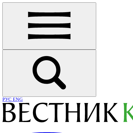
РУС
ENG