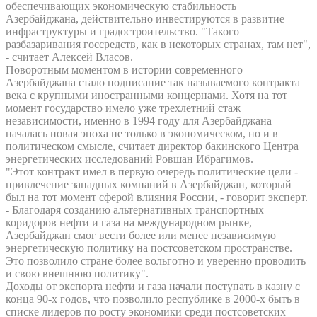
обеспечивающих экономическую стабильность
Азербайджана, действительно инвестируются в развитие
инфраструктуры и градостроительство. "Такого
разбазаривания госсредств, как в некоторых странах, там нет",
- считает Алексей Власов.
Поворотным моментом в истории современного
Азербайджана стало подписание так называемого контракта
века с крупными иностранными концернами. Хотя на тот
момент государство имело уже трехлетний стаж
независимости, именно в 1994 году для Азербайджана
началась новая эпоха не только в экономическом, но и в
политическом смысле, считает директор бакинского Центра
энергетических исследований Ровшан Ибрагимов.
"Этот контракт имел в первую очередь политические цели -
привлечение западных компаний в Азербайджан, который
был на тот момент сферой влияния России, - говорит эксперт.
- Благодаря созданию альтернативных транспортных
коридоров нефти и газа на международном рынке,
Азербайджан смог вести более или менее независимую
энергетическую политику на постсоветском пространстве.
Это позволило стране более вольготно и уверенно проводить
и свою внешнюю политику".
Доходы от экспорта нефти и газа начали поступать в казну с
конца 90-х годов, что позволило республике в 2000-х быть в
списке лидеров по росту экономики среди постсоветских