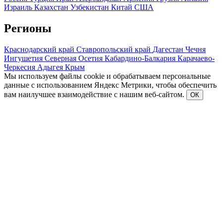
Израиль
Казахстан
Узбекистан
Китай
США
Регионы
Краснодарский край
Ставропольский край
Дагестан
Чечня
Ингушетия
Северная Осетия
Кабардино-Балкария
Карачаево-
Черкесия
Адыгея
Крым
Мы используем файлы cookie и обрабатываем персональные
данные с использованием Яндекс Метрики, чтобы обеспечить
вам наилучшее взаимодействие с нашим веб-сайтом.
ОК