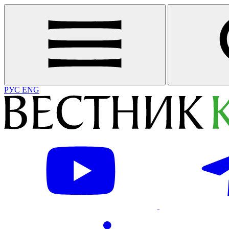
РУС
ENG