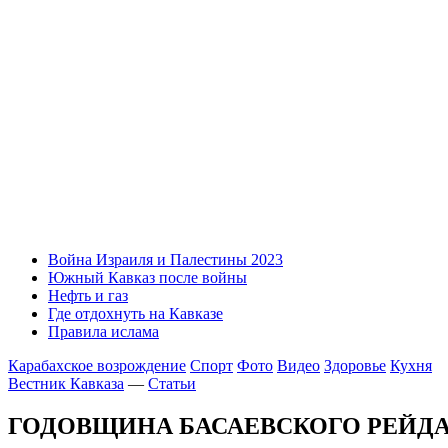
Война Израиля и Палестины 2023
Южный Кавказ после войны
Нефть и газ
Где отдохнуть на Кавказе
Правила ислама
Карабахское возрождение
Спорт
Фото
Видео
Здоровье
Кухня
Вестник Кавказа
—
Статьи
ГОДОВЩИНА БАСАЕВСКОГО РЕЙД