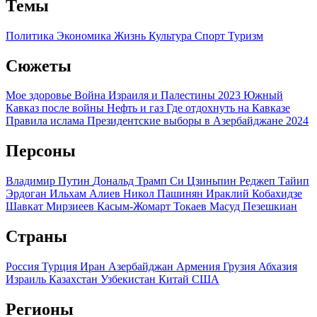
Темы
Политика
Экономика
Жизнь
Культура
Спорт
Туризм
Сюжеты
Мое здоровье
Война Израиля и Палестины 2023
Южный
Кавказ после войны
Нефть и газ
Где отдохнуть на Кавказе
Правила ислама
Президентские выборы в Азербайджане 2024
Персоны
Владимир Путин
Дональд Трамп
Си Цзиньпин
Реджеп Тайип
Эрдоган
Ильхам Алиев
Никол Пашинян
Ираклий Кобахидзе
Шавкат Мирзиеев
Касым-Жомарт Токаев
Масуд Пезешкиан
Страны
Россия
Турция
Иран
Азербайджан
Армения
Грузия
Абхазия
Израиль
Казахстан
Узбекистан
Китай
США
Регионы