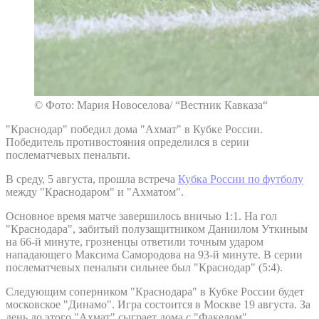
© Фото: Мария Новоселова/ “Вестник Кавказа“
"Краснодар" победил дома "Ахмат" в Кубке России.
Победитель противостояния определился в серии
послематчевых пенальти.
В среду, 5 августа, прошла встреча
Кубка России по футболу
между "Краснодаром" и "Ахматом".
Основное время матче завершилось вничью 1:1. На гол
"Краснодара", забитый полузащитником Даниилом Уткиным
на 66-й минуте, грозненцы ответили точным ударом
нападающего Максима Самородова на 93-й минуте. В серии
послематчевых пенальти сильнее был "Краснодар" (5:4).
Следующим соперником "Краснодара" в Кубке России будет
московское "Динамо". Игра состоится в Москве 19 августа. За
день до этого "Ахмат" сыграет дома с "Факелом".