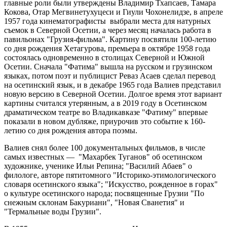
главные роли были утверждены Владимир Тхапсаев, Тамара
Кокова, Отар Мегвинетухуцеси и Гиули Чохонелидзе, в апреле
1957 года кинематографисты выбрали места для натурных
съемок в Северной Осетии, а через месяц началась работа в
павильонах "Грузия-фильма". Картину посвятили 100-летию
со дня рождения Хетагурова, премьера в октябре 1958 года
состоялась одновременно в столицах Северной и Южной
Осетии. Сначала "Фатима" вышла на русском и грузинском
языках, потом поэт и публицист Реваз Асаев сделал перевод
на осетинский язык, и в декабре 1965 года Валиев представил
новую версию в Северной Осетии. Долгое время этот вариант
картины считался утерянным, а в 2019 году в Осетинском
драматическом театре во Владикавказе "Фатиму" впервые
показали в новом дубляже, приурочив это событие к 160-
летию со дня рождения автора поэмы.
Валиев снял более 100 документальных фильмов, в числе
самых известных — "Махарбек Туганов" об осетинском
художнике, ученике Ильи Репина; "Василий Абаев" о
филологе, авторе пятитомного "Историко-этимологического
словаря осетинского языка"; "Искусство, рожденное в горах"
о культуре осетинского народа; посвященные Грузии "По
снежным склонам Бакуриани", "Новая Сванетия" и
"Термальные воды Грузии".