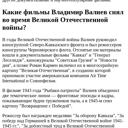
Какие фильмы Владимир Валиев снял
во время Великой Отечественной
войны?
В годы Великой Отечественной войны Валиев руководил
киногруппой Северо-Кавказского фронта и был режиссером
киногруппы Черноморского флота. Отснятые им материалы
вошли в документальные фильмы "Кавказ" и "Генерал
Леселидзе", киножурналы "Советская Грузия" и "Новости
дня", а позже Роман Кармен включил их в многосерийную
картину "Великая Отечественная", в создании которой
принимали участие американская компания Air Time
International и Совинфильм.
В фильме 1943 года "Рыбаки-патриоты" Валиев объединил
две тематические линии — фронтовые эпизоды и кадры,
показывающие будни тружеников тыла, а в 1945-м снял
картину "Возвращение с Победой".
Режиссер был награжден медалями "За оборону Кавказа", "За
победу над Германией в Великой Отечественной войне 1941-
1945 гг.", "За доблестный труд в Великой Отечественной