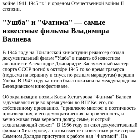
войне 1941-1945 гг." и орденом Отечественной войны II
степени.
"Ушба" и "Фатима" — самые
известные фильмы Владимира
Валиева
В 1946 году на Тбилисской киностудии режиссер создал
документальный фильм "Ушба" в память об известном
альпинисте Александре Джапаридзе. Заслуженный мастер
спорта СССР погиб в октябре 1945-го во время траверса
(подъема на вершину и спуск по разным маршрутам) вершин
Ушбы. В 1947 году картина была показана на международном
Венецианском кинофестивале.
Об экранизации поэмы Коста Хетагурова "Фатима" Валиев
задумывался еще во время учебы во ВГИКе: его, по
собственному признанию, "привлекло многое: и поэтичность
произведения, и его демократическая направленность, и
вечно живая тема верности долгу, семье, и острый
захватывающий сюжет". В 1956 году он снял документальный
фильм о Хетагурове, а потом вместе с известным режиссером
Семеном Долидзе приступил к работе над "Фатимой". На