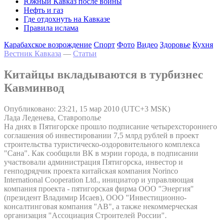
Южный Кавказ после войны
Нефть и газ
Где отдохнуть на Кавказе
Правила ислама
Карабахское возрождение
Спорт
Фото
Видео
Здоровье
Кухня
Вестник Кавказа
—
Статьи
Китайцы вкладываются в турбизнес
Кавминвод
Опубликовано: 23:21, 15 мар 2010 (UTC+3 MSK)
Лада Леденева, Ставрополье
На днях в Пятигорске прошло подписание четырехстороннего
соглашения об инвестировании 7,5 млрд рублей в проект
строительства туристическо-оздоровительного комплекса
"Сана". Как сообщили ВК в мэрии города, в подписании
участвовали администрация Пятигорска, инвестор и
генподрядчик проекта китайская компания Norinco
International Cooperation Ltd., инициатор и управляющая
компания проекта - пятигорская фирма ООО "Энергия"
(президент Владимир Исаев), ООО "Инвестиционно-
консалтинговая компания "АВ", а также некоммерческая
организация "Ассоциация Строителей России".