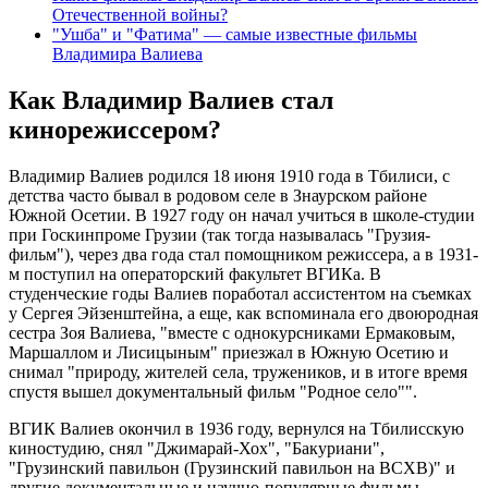
Отечественной войны?
"Ушба" и "Фатима" — самые известные фильмы
Владимира Валиева
Как Владимир Валиев стал
кинорежиссером?
Владимир Валиев родился 18 июня 1910 года в Тбилиси, с
детства часто бывал в родовом селе в Знаурском районе
Южной Осетии. В 1927 году он начал учиться в школе-студии
при Госкинпроме Грузии (так тогда называлась "Грузия-
фильм"), через два года стал помощником режиссера, а в 1931-
м поступил на операторский факультет ВГИКа. В
студенческие годы Валиев поработал ассистентом на съемках
у Сергея Эйзенштейна, а еще, как вспоминала его двоюродная
сестра Зоя Валиева, "вместе с однокурсниками Ермаковым,
Маршаллом и Лисицыным" приезжал в Южную Осетию и
снимал "природу, жителей села, тружеников, и в итоге время
спустя вышел документальный фильм "Родное село"".
ВГИК Валиев окончил в 1936 году, вернулся на Тбилисскую
киностудию, снял "Джимарай-Хох", "Бакуриани",
"Грузинский павильон (Грузинский павильон на ВСХВ)" и
другие документальные и научно-популярные фильмы.