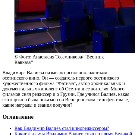
© Фото: Анастасия Тесемникова/ “Вестник
Кавказа“
Владимира Валиева называют основоположником
осетинского кино. Он — создатель первого осетинского
художественного фильма "Фатима", автор хроникальных и
документальных кинолент об Осетии и ее жителях. Много
фильмов снял режиссер и о Грузии. Где учился Валиев, какая
его картина была показана на Венецианском кинофестивале,
какие награды и звания получил?
Оглавление
Как Владимир Валиев стал кинорежиссером?
Какие фильмы Владимир Валиев снял во время Великой