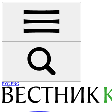
РУС
ENG