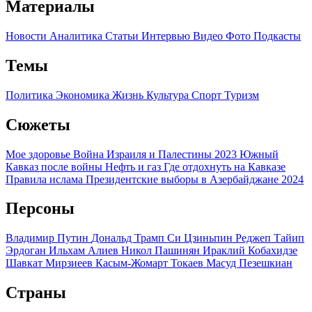
Материалы
Новости
Аналитика
Статьи
Интервью
Видео
Фото
Подкасты
Темы
Политика
Экономика
Жизнь
Культура
Спорт
Туризм
Сюжеты
Мое здоровье
Война Израиля и Палестины 2023
Южный
Кавказ после войны
Нефть и газ
Где отдохнуть на Кавказе
Правила ислама
Президентские выборы в Азербайджане 2024
Персоны
Владимир Путин
Дональд Трамп
Си Цзиньпин
Реджеп Тайип
Эрдоган
Ильхам Алиев
Никол Пашинян
Ираклий Кобахидзе
Шавкат Мирзиеев
Касым-Жомарт Токаев
Масуд Пезешкиан
Страны