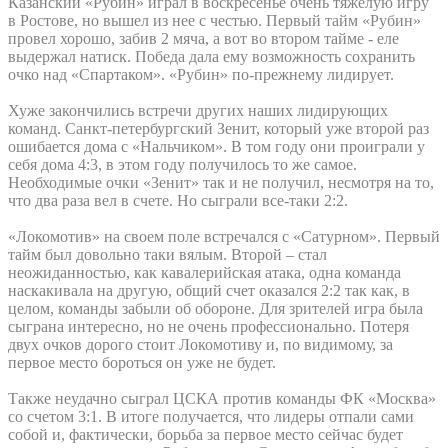
Казанский «Рубин» играл в воскресенье очень тяжелую игру
в Ростове, но вышел из нее с честью. Первый тайм «Рубин»
провел хорошо, забив 2 мяча, а вот во втором тайме - еле
выдержал натиск. Победа дала ему возможность сохранить
очко над «Спартаком». «Рубин» по-прежнему лидирует.
Хуже закончились встречи других наших лидирующих
команд. Санкт-петербургский Зенит, который уже второй раз
ошибается дома с «Нальчиком». В том году они проиграли у
себя дома 4:3, в этом году получилось то же самое.
Необходимые очки «Зенит» так и не получил, несмотря на то,
что два раза вел в счете. Но сыграли все-таки 2:2.
«Локомотив» на своем поле встречался с «Сатурном». Первый
тайм был довольно таки вялым. Второй – стал
неожиданностью, как кавалерийская атака, одна команда
наскакивала на другую, общий счет оказался 2:2 так как, в
целом, команды забыли об обороне. Для зрителей игра была
сыграна интересно, но не очень профессионально. Потеря
двух очков дорого стоит Локомотиву и, по видимому, за
первое место бороться он уже не будет.
Также неудачно сыграл ЦСКА против команды ФК «Москва»
со счетом 3:1. В итоге получается, что лидеры отпали сами
собой и, фактически, борьба за первое место сейчас будет