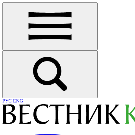
РУС
ENG