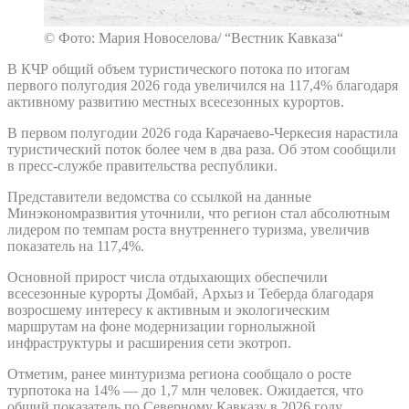
© Фото: Мария Новоселова/ “Вестник Кавказа“
В КЧР общий объем туристического потока по итогам
первого полугодия 2026 года увеличился на 117,4% благодаря
активному развитию местных всесезонных курортов.
В первом полугодии 2026 года Карачаево-Черкесия нарастила
туристический поток более чем в два раза. Об этом сообщили
в пресс-службе правительства республики.
Представители ведомства со ссылкой на данные
Минэкономразвития уточнили, что регион стал абсолютным
лидером по темпам роста внутреннего туризма, увеличив
показатель на 117,4%.
Основной прирост числа отдыхающих обеспечили
всесезонные курорты Домбай, Архыз и Теберда благодаря
возросшему интересу к активным и экологическим
маршрутам на фоне модернизации горнолыжной
инфраструктуры и расширения сети экотроп.
Отметим, ранее минтуризма региона сообщало о росте
турпотока на 14% — до 1,7 млн человек. Ожидается, что
общий показатель по Северному Кавказу в 2026 году