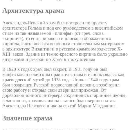
Архитектура храма
Александро-Невский храм был построен по проекту
архитектора Гольма и под его руководством в византийском
стиле из так называемой «плинфы» (от греч. слова –
«кирпич»), то есть широкого и плоского обожженного
кирпича, считавшегося основным строительным материалом
в архитектуре Византии и в русском храмовом зодчестве X-
XIII веков. Здание из темно-красного кирпича было украшено
витражами и резьбой по Храм в эпоху атеизма
В 1920-х годах храм был закрыт. В 1931 году он был
конфискован советским правительством и использовался как
краеведческий музей до 1938 года. Лишь в 1946 году храм
был возвращен Русской православной церкви, возобновил
свою работу и открыл свои двери для прихожан. От
дореволюционного интерьера сохранились старинные иконы,
в частности, храмовая икона святого благоверного князя
Александра Невского и икона святой Марии Магдалины.
Значение храма