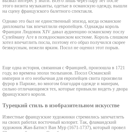
вызвал интерес у знати. Всего лишь через пару лет после
этого визита музыканты, одетые в османскую одежду, вышли
на сцену французского балетного спектакля.
Однако это был не единственный эпизод, когда османские
дипломаты так впечатлили европейцев. Однажды король
Франции Людовик XIV давал аудиенцию османскому послу
Сулейману Аге в псевдоосманском костюме. Король слишком
хотел впечатлить посла, поэтому его образ получился скорее
безвкусным, нежели ярким. Посол не оценил этот порыв.
Еще одна история, связанная с Францией, произошла в 1721
году, во времена эпохи тюльпанов. Посол Османской
империи и его необычная для европейцев свита произвели
фурор в Париже, во многом благодаря одежде и манерам,
сильно отличающимся тех, которые привыкли видеть у двора
французского короля.
Турецкий стиль в изобразительном искусстве
Известные французские художники стремились запечатлеть
на своих работах восточный колорит. Так, фламандский
художник Жан-Батист Ван Мур (1671-1737), который провел