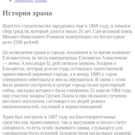
Значение храма
История храма
Идея его строительства зародилась еще в 1868 году, и начался
сбор средств, который длился около 20 лет. Сам великий князь
Михаил Николаевич Романов пожертвовал на богоугодное
дело 2500 рублей.
До возведения храма в городе, носившем в то время название
Елизаветполь (в честь императрицы Елизаветы Алексеевны
— жены Александра I), действовала церковь Захария и
Елизаветы, которая долгие годы оставалась единственной
православной церковью города, а к концу 1880-х годов
совершенно обветшала и могла обрушиться. В связи с этим
было решено построить в центре города более просторный
собор, закладка которого была совершена 22 апреля 1884 года
при участии экзарха Грузии Павла и при большом стечении
местного населения, состоящего из людей разных
национальностей, сословий и вероисповеданий.
Храм был построен в 1887 году на благотворительные
средства как православных, так и мусульман и носил статус
соборного, то есть особо значимого храма, служащего для
совершения богослужений духовенством нескольких церквей.