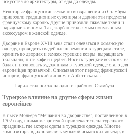
искусства до архитектуры, от еды до одежды.
Некоторые французские семьи по возвращении из Стамбула
привозили традиционные сувениры и дарили эти предметы
французскому королю. Другие привозили тяжелые ткани и
нарядные костюмы. Так, тюрбан стал самым популярным
аксессуаром в женской одежде.
Дворяне в Европе XVIII века стали одеваться в османскую
одежду, проводить свадебные церемонии в турецком стиле,
хранить во дворцах и замках турецкие ковры, выращивать
тюльпаны, пить кофе и щербет. Носить турецкие костюмы на
балах и позировать художникам в турецкой одежде стало для
европейцев привычкой. Описывая этот период французской
истории, французский дипломат Арбетт сказал:
Париж стал похож на один из районов Стамбула.
Турецкое влияние на другие сферы жизни
европейцев
В пьесе Мольера "Мещанин во дворянстве", поставленной в
1702 году, внимание зрителей привлекает сцена турецкого
праздника, где актеры одеты в турецкие одежды. Многие
композиторы вдохновлялись музыкой османских янычар, в