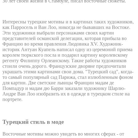
30 лет своей жизни в Стамбуле, писал восточные сюжеты.
Интересны турецкие мотивы и в картинах таких художников,
как Парросель и Ван Лоо, никогда не бывавших на Востоке.
Эти художники выбрали персонажами своих картин
представителей османской делегации, которая прибыла во
Францию во время правления Людовика XV. Художник-
историк Антуан Куапель написал одну из церемоний приема
королем тюркского посла и подарил картину королевскому
регенту Филиппу Орлеанскому. Такие работы художников
стоили очень дорого. Французские дворяне предпочитали
украшать этими картинами свои дома. "Турецкий сад", когда-
то самый популярный сад Парижа, стал излюбленным фоном
для картин. Две светские львицы Франции мадам де
Помпадур и мадам дю Барри заказали художнику Шарлю-
Андре Ван Лоо изобразить их в одежде в турецком стиле на
портрете.
Турецкий стиль в моде
Восточные мотивы можно увидеть во многих сферах - от