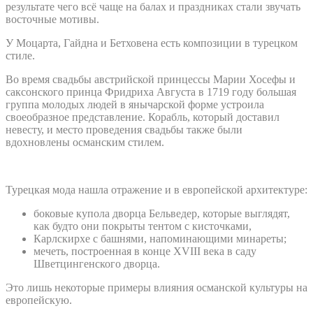
результате чего всё чаще на балах и праздниках стали звучать
восточные мотивы.
У Моцарта, Гайдна и Бетховена есть композиции в турецком
стиле.
Во время свадьбы австрийской принцессы Марии Хосефы и
саксонского принца Фридриха Августа в 1719 году большая
группа молодых людей в янычарской форме устроила
своеобразное представление. Корабль, который доставил
невесту, и место проведения свадьбы также были
вдохновлены османским стилем.
Турецкая мода нашла отражение и в европейской архитектуре:
боковые купола дворца Бельведер, которые выглядят,
как будто они покрыты тентом с кисточками,
Карлскирхе с башнями, напоминающими минареты;
мечеть, построенная в конце XVIII века в саду
Шветцингенского дворца.
Это лишь некоторые примеры влияния османской культуры на
европейскую.