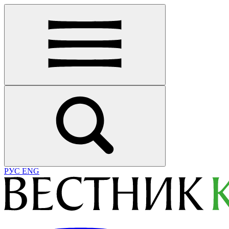
РУС
ENG