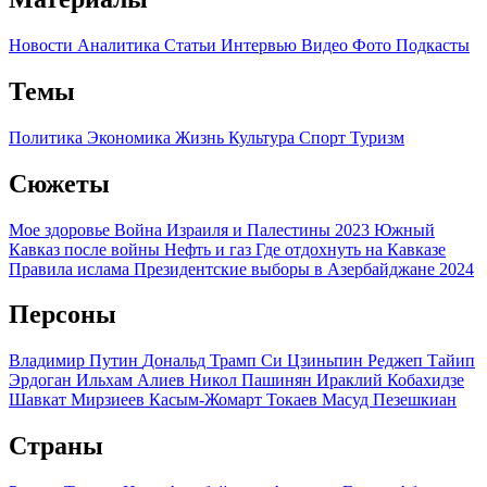
Новости
Аналитика
Статьи
Интервью
Видео
Фото
Подкасты
Темы
Политика
Экономика
Жизнь
Культура
Спорт
Туризм
Сюжеты
Мое здоровье
Война Израиля и Палестины 2023
Южный
Кавказ после войны
Нефть и газ
Где отдохнуть на Кавказе
Правила ислама
Президентские выборы в Азербайджане 2024
Персоны
Владимир Путин
Дональд Трамп
Си Цзиньпин
Реджеп Тайип
Эрдоган
Ильхам Алиев
Никол Пашинян
Ираклий Кобахидзе
Шавкат Мирзиеев
Касым-Жомарт Токаев
Масуд Пезешкиан
Страны