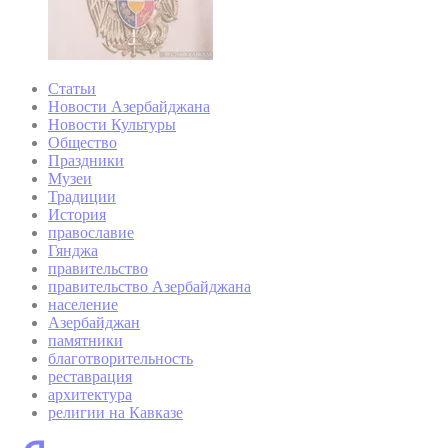
Статьи
Новости Азербайджана
Новости Культуры
Общество
Праздники
Музеи
Традиции
История
православие
Гянджа
правительство
правительство Азербайджана
население
Азербайджан
памятники
благотворительность
реставрация
архитектура
религии на Кавказе