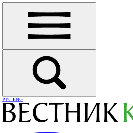
РУС
ENG