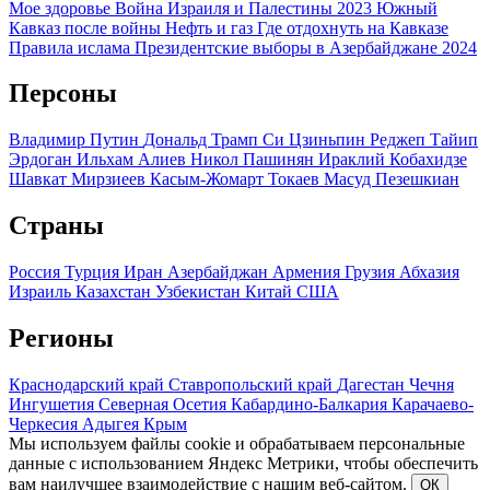
Мое здоровье
Война Израиля и Палестины 2023
Южный
Кавказ после войны
Нефть и газ
Где отдохнуть на Кавказе
Правила ислама
Президентские выборы в Азербайджане 2024
Персоны
Владимир Путин
Дональд Трамп
Си Цзиньпин
Реджеп Тайип
Эрдоган
Ильхам Алиев
Никол Пашинян
Ираклий Кобахидзе
Шавкат Мирзиеев
Касым-Жомарт Токаев
Масуд Пезешкиан
Страны
Россия
Турция
Иран
Азербайджан
Армения
Грузия
Абхазия
Израиль
Казахстан
Узбекистан
Китай
США
Регионы
Краснодарский край
Ставропольский край
Дагестан
Чечня
Ингушетия
Северная Осетия
Кабардино-Балкария
Карачаево-
Черкесия
Адыгея
Крым
Мы используем файлы cookie и обрабатываем персональные
данные с использованием Яндекс Метрики, чтобы обеспечить
вам наилучшее взаимодействие с нашим веб-сайтом.
ОК