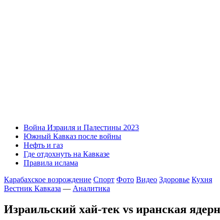
Война Израиля и Палестины 2023
Южный Кавказ после войны
Нефть и газ
Где отдохнуть на Кавказе
Правила ислама
Карабахское возрождение
Спорт
Фото
Видео
Здоровье
Кухня
Вестник Кавказа
—
Аналитика
Израильский хай-тек vs иранская ядер