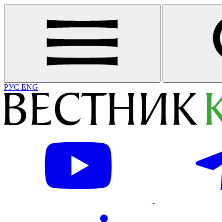
РУС
ENG