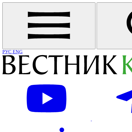
РУС
ENG