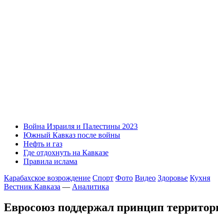
Война Израиля и Палестины 2023
Южный Кавказ после войны
Нефть и газ
Где отдохнуть на Кавказе
Правила ислама
Карабахское возрождение
Спорт
Фото
Видео
Здоровье
Кухня
Вестник Кавказа
—
Аналитика
Евросоюз поддержал принцип территор