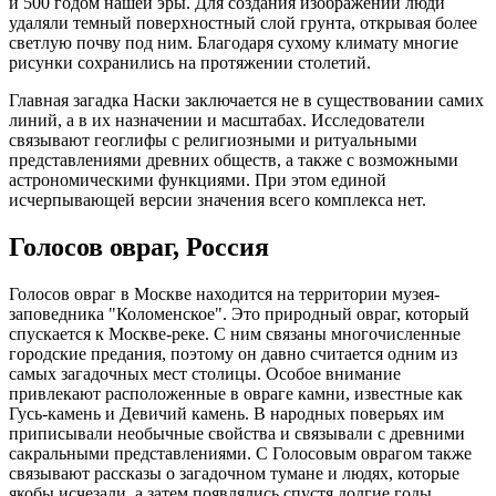
и 500 годом нашей эры. Для создания изображений люди
удаляли темный поверхностный слой грунта, открывая более
светлую почву под ним. Благодаря сухому климату многие
рисунки сохранились на протяжении столетий.
Главная загадка Наски заключается не в существовании самих
линий, а в их назначении и масштабах. Исследователи
связывают геоглифы с религиозными и ритуальными
представлениями древних обществ, а также с возможными
астрономическими функциями. При этом единой
исчерпывающей версии значения всего комплекса нет.
Голосов овраг, Россия
Голосов овраг в Москве находится на территории музея-
заповедника "Коломенское". Это природный овраг, который
спускается к Москве-реке. С ним связаны многочисленные
городские предания, поэтому он давно считается одним из
самых загадочных мест столицы. Особое внимание
привлекают расположенные в овраге камни, известные как
Гусь-камень и Девичий камень. В народных поверьях им
приписывали необычные свойства и связывали с древними
сакральными представлениями. С Голосовым оврагом также
связывают рассказы о загадочном тумане и людях, которые
якобы исчезали, а затем появлялись спустя долгие годы.