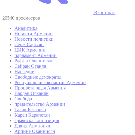
Вконтакте
20540 просмотров
Аналитика
Новости Армении
Новости политики
Серж Саргсян
ЦИК Армении
парламент Армении
Раффи Ованнисян
Сейран Оганян
Наследие
Свободные демократы
Республиканская партия Армении
Процветающая Армения
Вардан Осканян
Свобода
правительство Армении
Гагик Бегларян
Карен Карапетян
армянская оппозиция
Давид Арутюнян
Арпине Ованнисян