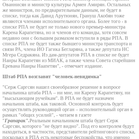
Ованнисян и министр культуры Армен Амирян. Остальных
же министров, по предварительным данным, не будет в
списке, тогда как Давид Арутюнян, Грануш Акобян тоже
являются членами исполнительного органа. Более того - в
списке РПА не будет не только нового премьер-министра
Карена Карапетяна, но и членов его команды, хотя совсем
недавно они с большим размахом вступили в ряды РПА. В
списке РПА не будет также бывшего министра транспорта и
связи РА, члена ИО Гагика Бегларяна, а также депутата НС
Мгера Седракяна. Из дам-депутатов РПА в списке не будет
Наиры Карапетян из МИАК, а также члена Совета старейшин
Еревана Наиры Наапетян", - отмечает издание.
Штаб РПА возглавит "человек-невидимка"
"Серж Саргсян нашел своеобразное решение в вопросе
начальника штаба РПА – ни мне, ни Карену Карапетяну, ни
"высыхающим ручейкам". В РПА не будет назначен
начальник штаба, как таковой. Основной контроль будет
осуществлять руководящий орган – исполнительный орган в
рамках "общих усилий", - читаем в газете
"
Грапарак".
Реальным начальником штаба будет Серж
Саргсян, которого "не будет видно". Под его контролем будут
находиться, в частности, представители рейтингового списка,
поскольку в РПА есть некоторые беспокойства, что именно