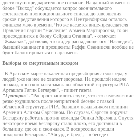
достигнуто предварительное согласие. На данный момент в
блоке "Выход" обсуждается вопрос окончательного
составления пропорционального списка, до завершения
сроков представления которого в Центризбирком осталось
слишком мало времени. Что же касается вице-председателя
Правления партии "Наследие" Армена Мартиросяна, то он
присоединится к блоку Сейрана Оганяна", - отмечает
"Жаманак", добавляя, что лидер распадающегося "Наследия",
бывший кандидат в президенты Раффи Ованнисян вообще не
будет баллотироваться в парламент.
Выборы со смертельным исходом
"В Аратском марзе накаленная предвыборная атмосфера, у
людей уже на нее не хватает здоровья. На прошлой неделе
неожиданно скончался замглавы областной структуры РПА
Арташата Гагик Бегларян", - пишет газета
"Грапарак".
"Распространились слухи, что его самочувствие
резко ухудшилось после неприятной беседы с главой
областной структуры РПА, бывшим начальником полиции
Армении Аликом Саргсяном. По слухам, Саргсян поручил
Бегларяну работать против команды Овика Абрамяна. Спустя
некоторое время Бегларяну стало плохо, его доставили в
больницу, где он и скончался. В воскресенье прошли
похороны Бегларяна. "Абсурд и бред", – в беседе с