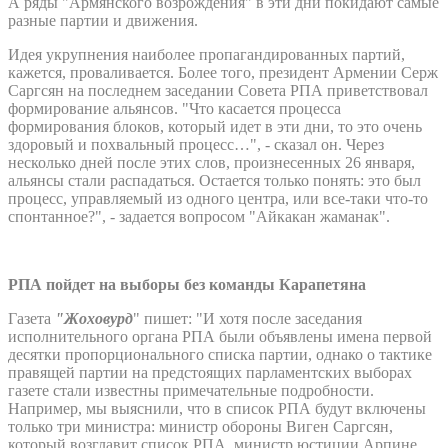
А ряды "Армянского возрождения" в эти дни покидают самые
разные партии и движения.
Идея укрупнения наиболее пропагандированных партий,
кажется, проваливается. Более того, президент Армении Серж
Саргсян на последнем заседании Совета РПА приветствовал
формирование альянсов. "Что касается процесса
формирования блоков, который идет в эти дни, то это очень
здоровый и похвальный процесс…", - сказал он. Через
несколько дней после этих слов, произнесенных 26 января,
альянсы стали распадаться. Остается только понять: это был
процесс, управляемый из одного центра, или все-таки что-то
спонтанное?", - задается вопросом "Айкакан жаманак".
РПА пойдет на выборы без команды Карапетяна
Газета
"Жоховурд
" пишет: "И хотя после заседания
исполнительного органа РПА были объявлены имена первой
десятки пропорционального списка партии, однако о тактике
правящей партии на предстоящих парламентских выборах
газете стали известны примечательные подробности.
Например, мы выяснили, что в список РПА будут включены
только три министра: министр обороны Виген Саргсян,
который возглавит список РПА, министр юстиции Арпине