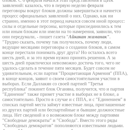
блоков. С 6 февраля начался этап представления в ЦИК
заявлений: казалось, что в первую неделю февраля
переговоры вокруг блоков должны завершиться и начнется
процесс официальных заявлений о них. Однако, как ни
странно, именно в этот период начался совсем иной процесс:
силы и отдельные персоны, которые присоединились к тем
или иным блокам или имели на то намерения, заявили, что
они передумали, - пишет газета "
Айкакан жаманак"
.
"Трудно сказать, почему так получилось, почему люди,
ведущие месяцами переговоры о создании блоков, в самом
конце перестали понимать друг друга? Но осталось всего
шесть дней, и за это время нужно принять решения. А за
шесть дней практически невозможно достичь того, чего не
удалось сделать в течение пяти месяцев. Будет совсем не
удивительным, если партия "Процветающая Армения" (ППА),
в конце концов, заявит о своем самостоятельном участии в
выборах. Если Даллакян со своей партией "Третья
республика" покинет блок Оганяна, получится, что и партия
"Единение" также примет участие в выборах не в блоке, а
самостоятельно. Просто в случае и с ППА, и с "Единением" в
списках партий места займут известные лица, приглашенные
из других партий или беспартийные и бывшие должностные
лица. Нет сведений и о возможном блоке между партиями
"Свободные демократы" и "Свобода". Вместо этого ряды
"Свободных демократов" пополняются известными людьми.