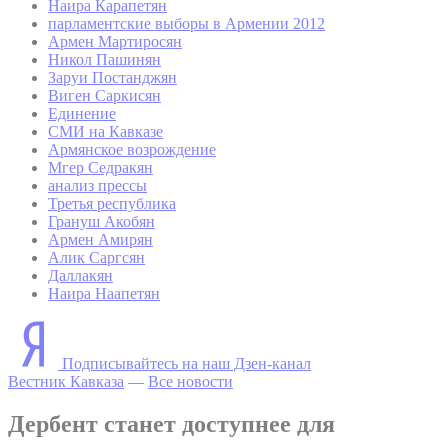
Наира Карапетян
парламентские выборы в Армении 2012
Армен Мартиросян
Никол Пашинян
Заруи Постанджян
Виген Саркисян
Единение
СМИ на Кавказе
Армянское возрождение
Мгер Седракян
анализ прессы
Третья республика
Грануш Акобян
Армен Амирян
Алик Саргсян
Даллакян
Наира Наапетян
Подписывайтесь на наш Дзен-канал
Вестник Кавказа
—
Все новости
Дербент станет доступнее для