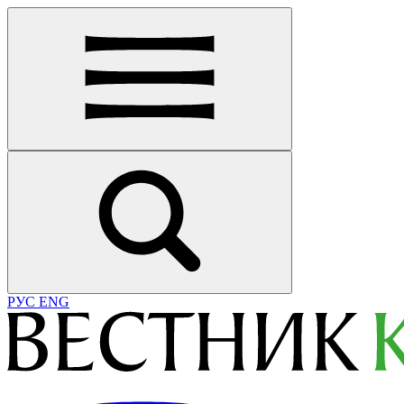
РУС
ENG