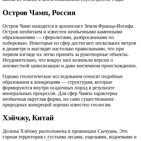
Остров Чамп, Россия
Остров Чамп находится в архипелаге Земля Франца-Иосифа.
Остров необитаем и известен необычными каменными
образованиями — сферолитами, разбросанными по
побережью. Некоторые из сфер достигают нескольких метров
в диаметре и выглядят настолько правильными, что при
первом взгляде их легко принять за рукотворные объекты.
Неудивительно, что вокруг них возникли версии о
неизвестной цивилизации и даже внеземном происхождении.
Однако геологические исследования относят подобные
образования к конкрециям — структурам, которые
формируются внутри осадочных пород в результате
минеральных процессов. Для сфер Чампа характерна
необычная округлая форма, но само существование
природных конкреций хорошо известно геологам.
Хэйчжу, Китай
Долина Хэйчжу расположена в провинции Сычуань. Это
горная территория с густыми лесами, ущельями, водоемами и