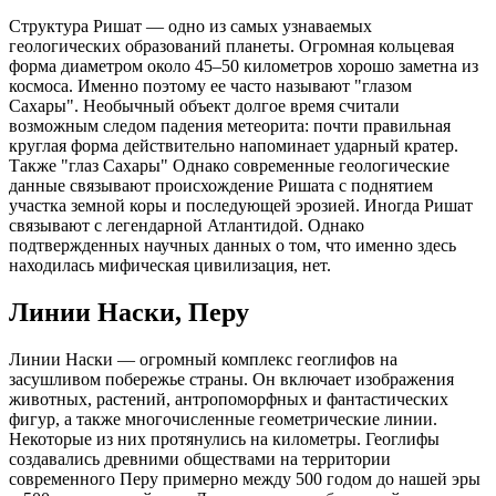
Структура Ришат — одно из самых узнаваемых
геологических образований планеты. Огромная кольцевая
форма диаметром около 45–50 километров хорошо заметна из
космоса. Именно поэтому ее часто называют "глазом
Сахары". Необычный объект долгое время считали
возможным следом падения метеорита: почти правильная
круглая форма действительно напоминает ударный кратер.
Также "глаз Сахары" Однако современные геологические
данные связывают происхождение Ришата с поднятием
участка земной коры и последующей эрозией. Иногда Ришат
связывают с легендарной Атлантидой. Однако
подтвержденных научных данных о том, что именно здесь
находилась мифическая цивилизация, нет.
Линии Наски, Перу
Линии Наски — огромный комплекс геоглифов на
засушливом побережье страны. Он включает изображения
животных, растений, антропоморфных и фантастических
фигур, а также многочисленные геометрические линии.
Некоторые из них протянулись на километры. Геоглифы
создавались древними обществами на территории
современного Перу примерно между 500 годом до нашей эры