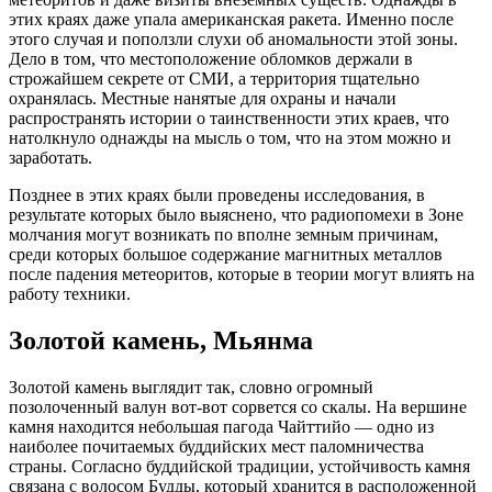
этих краях даже упала американская ракета. Именно после
этого случая и поползли слухи об аномальности этой зоны.
Дело в том, что местоположение обломков держали в
строжайшем секрете от СМИ, а территория тщательно
охранялась. Местные нанятые для охраны и начали
распространять истории о таинственности этих краев, что
натолкнуло однажды на мысль о том, что на этом можно и
заработать.
Позднее в этих краях были проведены исследования, в
результате которых было выяснено, что радиопомехи в Зоне
молчания могут возникать по вполне земным причинам,
среди которых большое содержание магнитных металлов
после падения метеоритов, которые в теории могут влиять на
работу техники.
Золотой камень, Мьянма
Золотой камень выглядит так, словно огромный
позолоченный валун вот-вот сорвется со скалы. На вершине
камня находится небольшая пагода Чайттийо — одно из
наиболее почитаемых буддийских мест паломничества
страны. Согласно буддийской традиции, устойчивость камня
связана с волосом Будды, который хранится в расположенной