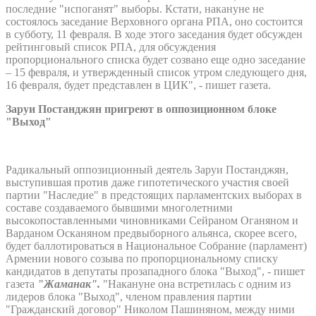
последние "испоганят" выборы. Кстати, накануне не
состоялось заседание Верховного органа РПА, оно состоится
в субботу, 11 февраля. В ходе этого заседания будет обсужден
рейтинговый список РПА, для обсуждения
пропорционального списка будет созвано еще одно заседание
– 15 февраля, и утвержденный список утром следующего дня,
16 февраля, будет представлен в ЦИК", - пишет газета.
Заруи Постанджян пригреют в оппозиционном блоке
"Выход"
Радикальный оппозиционный деятель Заруи Постанджян,
выступившая против даже гипотетического участия своей
партии "Наследие" в предстоящих парламентских выборах в
составе создаваемого бывшими многолетними
высокопоставленными чиновниками Сейраном Оганяном и
Варданом Осканяном предвыборного альянса, скорее всего,
будет баллотироваться в Национальное Собрание (парламент)
Армении нового созыва по пропорциональному списку
кандидатов в депутаты прозападного блока "Выход", - пишет
газета
"Жаманак".
"Накануне она встретилась с одним из
лидеров блока "Выход", членом правления партии
"Гражданский договор" Николом Пашиняном, между ними