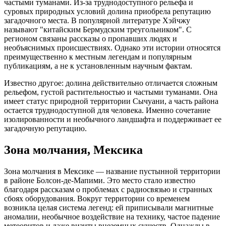
частыми туманами. Из-за труднодоступного рельефа и
суровых природных условий долина приобрела репутацию
загадочного места. В популярной литературе Хэйчжу
называют "китайским Бермудским треугольником". С
регионом связаны рассказы о пропавших людях и
необъяснимых происшествиях. Однако эти истории относятся
преимущественно к местным легендам и популярным
публикациям, а не к установленным научным фактам.
Известно другое: долина действительно отличается сложным
рельефом, густой растительностью и частыми туманами. Она
имеет статус природной территории Сычуани, а часть района
остается труднодоступной для человека. Именно сочетание
изолированности и необычного ландшафта и поддерживает ее
загадочную репутацию.
Зона молчания, Мексика
Зона молчания в Мексике — название пустынной территории
в районе Болсон-де-Мапими. Это место стало известно
благодаря рассказам о проблемах с радиосвязью и странных
сбоях оборудования. Вокруг территории со временем
возникла целая система легенд: ей приписывали магнитные
аномалии, необычное воздействие на технику, частое падение
метеоритов и даже визиты внеземных существ. Однажды в