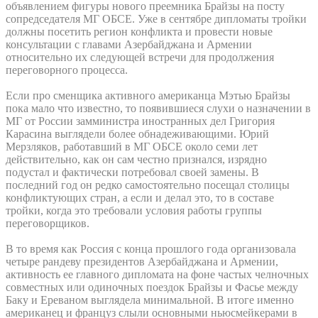
объявлением фигуры нового преемника Брайзы на посту
сопредседателя МГ ОБСЕ. Уже в сентябре дипломаты тройки
должны посетить регион конфликта и провести новые
консультации с главами Азербайджана и Армении
относительно их следующей встречи для продолжения
переговорного процесса.
Если про сменщика активного американца Мэтью Брайзы
пока мало что известно, то появившиеся слухи о назначении в
МГ от России замминистра иностранных дел Григория
Карасина выглядели более обнадеживающими. Юрий
Мерзляков, работавший в МГ ОБСЕ около семи лет
действительно, как он сам честно признался, изрядно
подустал и фактически потребовал своей замены. В
последний год он редко самостоятельно посещал столицы
конфликтующих стран, а если и делал это, то в составе
тройки, когда это требовали условия работы группы
переговорщиков.
В то время как Россия с конца прошлого года организовала
четыре рандеву президентов Азербайджана и Армении,
активность ее главного дипломата на фоне частых челночных
совместных или одиночных поездок Брайзы и Фасье между
Баку и Ереваном выглядела минимальной. В итоге именно
американец и француз слыли основными ньюсмейкерами в