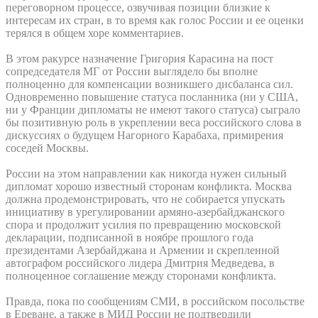
переговорном процессе, озвучивая позиции близкие к
интересам их стран, в то время как голос России и ее оценки
терялся в общем хоре комментариев.
В этом ракурсе назначение Григория Карасина на пост
сопредседателя МГ от России выглядело бы вполне
полноценно для компенсации возникшего дисбаланса сил.
Одновременно повышение статуса посланника (ни у США,
ни у Франции дипломаты не имеют такого статуса) сыграло
бы позитивную роль в укреплении веса российского слова в
дискуссиях о будущем Нагорного Карабаха, примирения
соседей Москвы.
России на этом направлении как никогда нужен сильный
дипломат хорошо известный сторонам конфликта. Москва
должна продемонстрировать, что не собирается упускать
инициативу в урегулировании армяно-азербайджанского
спора и продолжит усилия по превращению московской
декларации, подписанной в ноябре прошлого года
президентами Азербайджана и Армении и скрепленной
автографом российского лидера Дмитрия Медведева, в
полноценное соглашение между сторонами конфликта.
Правда, пока по сообщениям СМИ, в российском посольстве
в Ереване, а также в МИД России не подтвердили