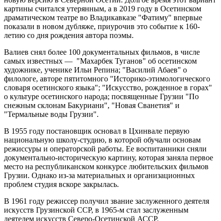
картины считался утерянным, а в 2019 году в Осетинском
драматическом театре во Владикавказе "Фатиму" впервые
показали в новом дубляже, приурочив это событие к 160-
летию со дня рождения автора поэмы.
Валиев снял более 100 документальных фильмов, в числе
самых известных — "Махарбек Туганов" об осетинском
художнике, ученике Ильи Репина; "Василий Абаев" о
филологе, авторе пятитомного "Историко-этимологического
словаря осетинского языка"; "Искусство, рожденное в горах"
о культуре осетинского народа; посвященные Грузии "По
снежным склонам Бакуриани", "Новая Сванетия" и
"Термальные воды Грузии".
В 1955 году постановщик основал в Цхинвале первую
национальную школу-студию, в которой обучали основам
режиссуры и операторской работы. Ее воспитанники сняли
документально-историческую картину, которая заняла первое
место на республиканском конкурсе любительских фильмов
Грузии. Однако из-за материальных и организационных
проблем студия вскоре закрылась.
В 1961 году режиссер получил звание заслуженного деятеля
искусств Грузинской ССР, в 1965-м стал заслуженным
деятелем искусств Северо-Осетинской АССР.