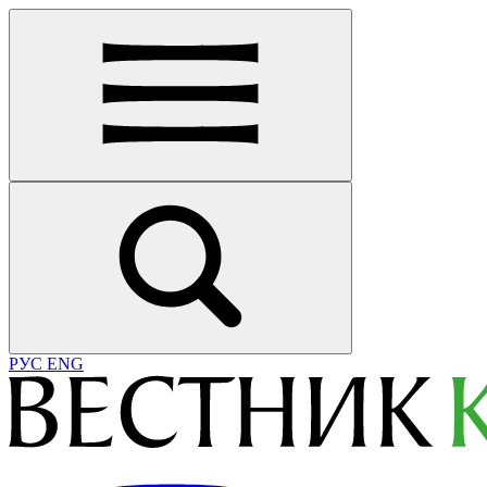
РУС
ENG