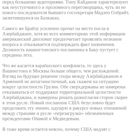
перед большими аудиториями. Тину Кайданов характеризуют
как неуступчивого и проломного переговорщика, чуть ли не
нового последователя бывшего госсекретаря Мадлен Олбрайт,
засветившуюся на Балканах.
Самого же Брайзу усиленно прочат на место посла в
Азербайджане, хотя во всех комментариях этой информации
американский дипломат предпочитает проявлять незнание
вопроса и отказывается подтверждать факт назначения.
Должность вашингтонского посланника в Баку пустует с
середины лета.
Что же касается карабахского конфликта, то здесь у
Вашингтона и Москвы больше общего, чем расхождений.
Взгляд на будущее решение спора между Азербайджаном и
Арменией не антагонистичный, как скажем на ситуацию
вокруг целостности Грузии. Обе сверхдержавы не намерены
отказываться от поддержки территориальной целостности
Азербайджана, и намерены решать разногласия сторон скорее
в этом русле. Новый посланник США безусловно будет
продолжать эту линию, идущую в ракурсе новых отношений
между странами и русле «перезагрузки» обозначенных
президентами Обамой и Медведевым.
В тоже время остается неясно, почему США медлят с