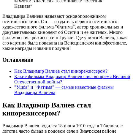
© Фото: Анастасия Тесемникова/ “Вестник
Кавказа“
Владимира Валиева называют основоположником
осетинского кино. Он — создатель первого осетинского
художественного фильма "Фатима", автор хроникальных и
документальных кинолент об Осетии и ее жителях. Много
фильмов снял режиссер и о Грузии. Где учился Валиев, какая
его картина была показана на Венецианском кинофестивале,
какие награды и звания получил?
Оглавление
Как Владимир Валиев стал кинорежиссером?
Какие фильмы Владимир Валиев снял во время Великой
Отечественной войны?
"Ушба" и "Фатима" — самые известные фильмы
Владимира Валиева
Как Владимир Валиев стал
кинорежиссером?
Владимир Валиев родился 18 июня 1910 года в Тбилиси, с
детства часто бывал в родовом селе в Знаурском районе