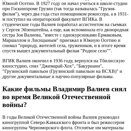
Южной Осетии. В 1927 году он начал учиться в школе-студии
при Госкинпроме Грузии (так тогда называлась "Грузия-
фильм"), через два года стал помощником режиссера, а в 1931-
м поступил на операторский факультет ВГИКа. В
студенческие годы Валиев поработал ассистентом на съемках
у Сергея Эйзенштейна, а еще, как вспоминала его двоюродная
сестра Зоя Валиева, "вместе с однокурсниками Ермаковым,
Маршаллом и Лисицыным" приезжал в Южную Осетию и
снимал "природу, жителей села, тружеников, и в итоге время
спустя вышел документальный фильм "Родное село"".
ВГИК Валиев окончил в 1936 году, вернулся на Тбилисскую
киностудию, снял "Джимарай-Хох", "Бакуриани",
"Грузинский павильон (Грузинский павильон на ВСХВ)" и
другие документальные и научно-популярные фильмы.
Какие фильмы Владимир Валиев снял
во время Великой Отечественной
войны?
В годы Великой Отечественной войны Валиев руководил
киногруппой Северо-Кавказского фронта и был режиссером
киногруппы Черноморского флота. Отснятые им материалы