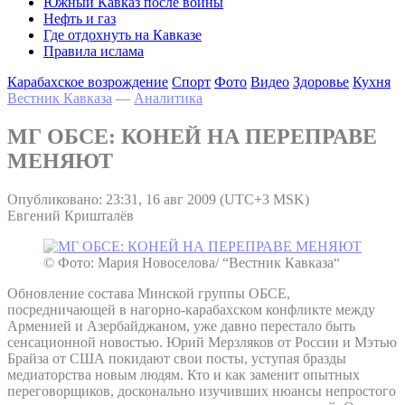
Южный Кавказ после войны
Нефть и газ
Где отдохнуть на Кавказе
Правила ислама
Карабахское возрождение
Спорт
Фото
Видео
Здоровье
Кухня
Вестник Кавказа
—
Аналитика
МГ ОБСЕ: КОНЕЙ НА ПЕРЕПРАВЕ
МЕНЯЮТ
Опубликовано: 23:31, 16 авг 2009 (UTC+3 MSK)
Евгений Кришталёв
© Фото: Мария Новоселова/ “Вестник Кавказа“
Обновление состава Минской группы ОБСЕ,
посредничающей в нагорно-карабахском конфликте между
Арменией и Азербайджаном, уже давно перестало быть
сенсационной новостью. Юрий Мерзляков от России и Мэтью
Брайза от США покидают свои посты, уступая бразды
медиаторства новым людям. Кто и как заменит опытных
переговорщиков, досконально изучивших нюансы непростого