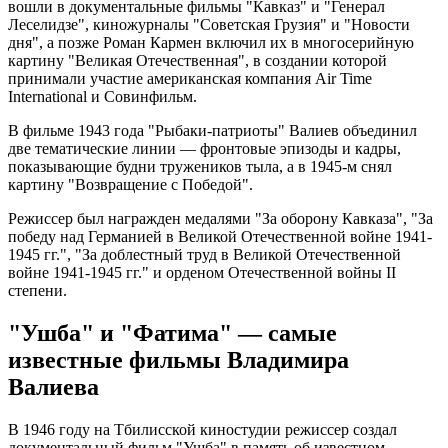
вошли в документальные фильмы "Кавказ" и "Генерал
Леселидзе", киножурналы "Советская Грузия" и "Новости
дня", а позже Роман Кармен включил их в многосерийную
картину "Великая Отечественная", в создании которой
принимали участие американская компания Air Time
International и Совинфильм.
В фильме 1943 года "Рыбаки-патриоты" Валиев объединил
две тематические линии — фронтовые эпизоды и кадры,
показывающие будни тружеников тыла, а в 1945-м снял
картину "Возвращение с Победой".
Режиссер был награжден медалями "За оборону Кавказа", "За
победу над Германией в Великой Отечественной войне 1941-
1945 гг.", "За доблестный труд в Великой Отечественной
войне 1941-1945 гг." и орденом Отечественной войны II
степени.
"Ушба" и "Фатима" — самые
известные фильмы Владимира
Валиева
В 1946 году на Тбилисской киностудии режиссер создал
документальный фильм "Ушба" в память об известном