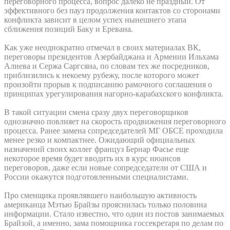
переговорного процесса, вопрос далеко не праздный. От
эффективного без пауз продолжения контактов со сторонами
конфликта зависит в целом успех нынешнего этапа
сближения позиций Баку и Еревана.
Как уже неоднократно отмечал в своих материалах ВК,
переговоры президентов Азербайджана и Армении Ильхама
Алиева и Сержа Саргсяна, по словам тех же посредников,
приблизились к некоему рубежу, после которого может
произойти прорыв к подписанию рамочного соглашения о
принципах урегулирования нагорно-карабахского конфликта.
В такой ситуации смена сразу двух переговорщиков
однозначно повлияет на скорость продвижения переговорного
процесса. Ранее замена сопредседателей МГ ОБСЕ проходила
менее резко и компактнее. Ожидающий официальных
назначений своих коллег француз Бернар Фасье еще
некоторое время будет вводить их в курс нюансов
переговоров, даже если новые сопредседатели от США и
России окажутся подготовленными специалистами.
Про сменщика проявлявшего наибольшую активность
американца Мэтью Брайзы прояснилась только половина
информации. Стало известно, что один из постов занимаемых
Брайзой, а именно, зама помощника госсекретаря по делам по