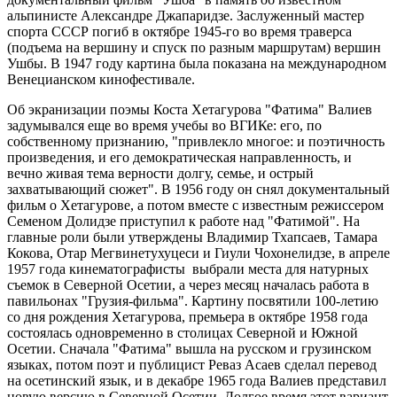
альпинисте Александре Джапаридзе. Заслуженный мастер
спорта СССР погиб в октябре 1945-го во время траверса
(подъема на вершину и спуск по разным маршрутам) вершин
Ушбы. В 1947 году картина была показана на международном
Венецианском кинофестивале.
Об экранизации поэмы Коста Хетагурова "Фатима" Валиев
задумывался еще во время учебы во ВГИКе: его, по
собственному признанию, "привлекло многое: и поэтичность
произведения, и его демократическая направленность, и
вечно живая тема верности долгу, семье, и острый
захватывающий сюжет". В 1956 году он снял документальный
фильм о Хетагурове, а потом вместе с известным режиссером
Семеном Долидзе приступил к работе над "Фатимой". На
главные роли были утверждены Владимир Тхапсаев, Тамара
Кокова, Отар Мегвинетухуцеси и Гиули Чохонелидзе, в апреле
1957 года кинематографисты выбрали места для натурных
съемок в Северной Осетии, а через месяц началась работа в
павильонах "Грузия-фильма". Картину посвятили 100-летию
со дня рождения Хетагурова, премьера в октябре 1958 года
состоялась одновременно в столицах Северной и Южной
Осетии. Сначала "Фатима" вышла на русском и грузинском
языках, потом поэт и публицист Реваз Асаев сделал перевод
на осетинский язык, и в декабре 1965 года Валиев представил
новую версию в Северной Осетии. Долгое время этот вариант