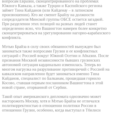
вопросам Евразии, сконцентрированного на проблемах
Южного Кавказа, а также Турции и Каспийского региона
займет Тина Кайданов (или Кайденау – в латинском
произношении). Кто же сменит Брайзу на должности
сопредседателя Минской группы ОБСЕ остается загадкой.
При разделении этих позиций на разных людей станет
определенно ясно, что Вашингтон намерен более конкретно
сконцентрироваться на урегулировании нагорно-карабахского
конфликта.
Мэтью Брайза в силу своих обязанностей вынужден был
заниматься также вопросами Грузии и ее конфликтных
ситуаций с Россией вокруг Южной Осетии и Абхазии. После
признания Москвой независимости бывших грузинских
автономий ситуация кардинально изменилась. Теперь во
многом нагрузка на разруливание противоречий с Россией на
кавказском направлении будет заниматься именно Тина
Кайданов, специалист по Балканам, прошедшая горнило
Косово, ставшая первым посланником Вашингтона в этой
новой стране, оторванной от Сербии.
Такой опыт американского дипломата однозначно может
насторожить Москву, хотя и Мэтью Брайза не отличался
политкорректностью в отношении политики России в
отношении Грузии, особенно, когда выступал в Тбилиси