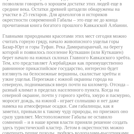
позволяли говорить о хорошем достатке этих людей еще в
средние века. Остатки древней цитадели обнаружены на
участке в 25 гектаров. Для археологов и историков
окрестности современной Габалы – это еще не до конца
прочитанная книга богатого прошлого Кавказской Албании.
Главными природными красотами этих мест сегодня можно
считать горную гряду, начало живописного ущелья горы
Базар-Юрт и горы Туфан. Река Дамирапаранчай, на берегу
которой и появилось поселение Куткашин (или Куткашен)
берет начало на южных склонах Главного Кавказского хребта.
Тем, кто представляет Азербайджан как преимущественно
равнинное прикаспийское государство, интересно будет
взглянуть на белоснежные вершины, скалистые хребты и
узкие ущелья. Переезжая с южной окраины города на
северную, поднимаешься вверх почти на километр. Отсюда –
разный климат в пределах населенного пункта. Когда на
северной окраине, почти у горного хребта, хмуро и пасмурно,
моросит дождь, на южной - играет солнышко и нет даже
намека на атмосферные осадки. Сам габалинцы, как я
заметил, привыкли к такому чуду природы, но приезжих оно
сразу удивляет. Местоположение Габалы не оставило
сомнений – и в наше время власти приняли решение создать
здесь туристический кластер. Летом в окрестностях можно
совершать пешие походы, любуясь водопадами-высотниками,