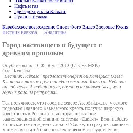
Южный Кавказ после войны
Нефть и газ
Где отдохнуть на Кавказе
Правила ислама
Карабахское возрождение
Спорт
Фото
Видео
Здоровье
Кухня
Вестник Кавказа
—
Аналитика
Город настоящего и будущего с
древним прошлым
Опубликовано: 16:05, 8 мая 2012 (UTC+3 MSK)
Олег Кушаты
"Вестник Кавказа" предлагает очередной материал Олега
Кушаты в рамках проекта «Неизвестный Кавказ». Недавно
он побывал в Азербайджане, посетив не только Баку, но и
горные районы республики.
Так получилось, что город на севере Азербайджана, у самого
подножья Главного Кавказского хребта, получил широкую
известность в России как месторасположение
радиолокационной станции системы «Дарьял». Если набрать
в поисковике интернета слово «Габала», то сразу выскакивает
множество статей о военно-техническом сотрудничестве