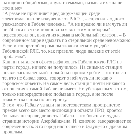
находили общий язык, дружат семьями, называя их «наши
военные».
"А разве не причиняет вред окружающей среде
электромагнитное излучение от РЛС?", – спросил я одного
уважаемого в Габале человека. "А не вредно ли нам чуть ли
не 24 часа в сутки пользоваться вот этим прибором? -
переспросил он, вынув из кармана мобильный телефон. – В
современном мире вздыхать по стерильной среде невозможно.
Если и говорят об огромном экологическом ущербе
Габалинской РЛС, то, как правило, люди далекие от этой
проблемы".
Как ни пытался я сфотографировать Габалинскую РЛС из
черты города, ничего не получилось. На снимках станция
появлялась маленькой точкой на горном хребте – это только
те, кто не бывал здесь, говорят о ней чуть ли не как о
городском объекте. На самом деле, станция почти никакого
отношения к самой Габале не имеет. Но убеждаешься в этом,
только непосредственно побывав в городе, а не после
знакомства с ним по интернету.
В том, что Габалу узнали на постсоветском пространстве
прежде всего как место дислокации объекта ПРО, кроется
большая несправедливость. Габала – это богатая и чудная
страница истории Азербайджана. И, конечно, завораживает ее
современность. Это город настоящего и будущего с древним
прошлым.