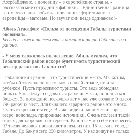
Азербайджане, а половину – в европейские страны, -
рассказала мне сотрудница фабрики. – Единственная разница
в том, что наши любят лакированные фортепиано, а
европейцы – матовые. Но звучат они везде одинаково!»
Абиль Агасафов: «Польза от посещения Габалы туристами
обоюдная».
Беседа с заместителем главы администрации Габалинского
района.
- У меня сложилось впечатление, Абиль муалим, что
Габалинский район вскоре будет иметь туристический
вектор развития. Так ли это?
- Габалинский район – это туристические места. Мы хотим,
чтобы об этом знали не только в нашей стране, но и за
рубежом. Пусть приезжают туристы. Это ведь обоюдная
польза. У нас будут создаваться рабочие места, пополняться
бюджет. За последние несколько лет у нас уже создано 9 тысяч
796 рабочих мест. Для бывшего аграрного района это много.
Пусть открываются еще. Вы же видели наши места: горы,
озеро, водопады, природные источники. Очень полезен такой
отдых для здоровья и интересен. Район сам по себе интересен.
97 тысяч человек проживают в нем, из них 15 тысяч в городе
Габале. До Баку всего 250 километров. У нас живут не только