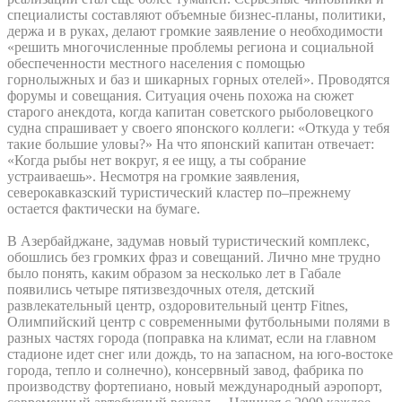
специалисты составляют объемные бизнес-планы, политики,
держа и в руках, делают громкие заявление о необходимости
«решить многочисленные проблемы региона и социальной
обеспеченности местного населения с помощью
горнолыжных и баз и шикарных горных отелей». Проводятся
форумы и совещания. Ситуация очень похожа на сюжет
старого анекдота, когда капитан советского рыболовецкого
судна спрашивает у своего японского коллеги: «Откуда у тебя
такие большие уловы?» На что японский капитан отвечает:
«Когда рыбы нет вокруг, я ее ищу, а ты собрание
устраиваешь». Несмотря на громкие заявления,
северокавказский туристический кластер по–прежнему
остается фактически на бумаге.
В Азербайджане, задумав новый туристический комплекс,
обошлись без громких фраз и совещаний. Лично мне трудно
было понять, каким образом за несколько лет в Габале
появились четыре пятизвездочных отеля, детский
развлекательный центр, оздоровительный центр Fitnes,
Олимпийский центр с современными футбольными полями в
разных частях города (поправка на климат, если на главном
стадионе идет снег или дождь, то на запасном, на юго-востоке
города, тепло и солнечно), консервный завод, фабрика по
производству фортепиано, новый международный аэропорт,