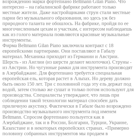
возрождению марки фортепиано Beltmann Gilan Piano. Что
интересно – на габалинской фабрике работают только
местные жители. Даже настройщиками струн стали местные
парни без музыкального образования, но здесь уж без
природного таланта не обошлось. На фабрике, пройдя по ее
многочисленным цехам и участкам, с интересом наблюдаешь
как из голого материала появляются красивые музыкальные
инструменты.
Фирма Beltmann Gilan Piano заключила контракт с 18
европейскими партнерами. Они поставляют в Габалу
материал. Механика приходит из Германии и Австрии.
Шерсть - из Англии (из шерсти делают молоточки). Струны -
из Австрии. Но чугунные рамки для инструмента производят
в Азербайджане. Для фортепиано требуется специальная
европейская ель, которая растет в Альпах. Но дереву должно
быть около 150 лет. Три с половиной года эту ель держат под
водой, затем столько же сушат и только потом используют для
производства. Специалисты утверждают, что лишь при
соблюдении такой технологии материал способен дать
приличную акустику. Фактически в Габале было возрождено
производство музыкального инструмента под именем
Beltmann. Спросом фортепиано пользуется как в
Азербайджане, так и в России, Болгарии, Турции, Украине,
Казахстане и в некоторых европейских странах. «Примерно
половину собранных инструментов мы продаем в