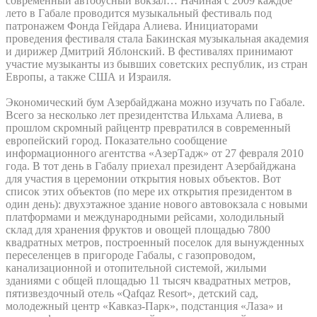
современный автобусный вокзал… Начиная с 2009 каждое
лето в Габале проводится музыкальный фестиваль под
патронажем Фонда Гейдара Алиева. Инициаторами
проведения фестиваля стала Бакинская музыкальная академия
и дирижер Дмитрий Яблонский. В фестивалях принимают
участие музыканты из бывших советских республик, из стран
Европы, а также США и Израиля.
Экономический бум Азербайджана можно изучать по Габале.
Всего за несколько лет президентства Ильхама Алиева, в
прошлом скромный райцентр превратился в современный
европейский город. Показательно сообщение
информационного агентства «АзерТадж» от 27 февраля 2010
года. В тот день в Габалу приехал президент Азербайджана
для участия в церемонии открытия новых объектов. Вот
список этих объектов (по мере их открытия президентом в
один день): двухэтажное здание нового автовокзала с новыми
платформами и международными рейсами, холодильный
склад для хранения фруктов и овощей площадью 7800
квадратных метров, построенный поселок для вынужденных
переселенцев в пригороде Габалы, с газопроводом,
канализационной и отопительной системой, жилыми
зданиями с общей площадью 11 тысяч квадратных метров,
пятизвездочный отель «Qafqaz Resort», детский сад,
молодежный центр «Кавказ-Парк», подстанция «Лаза» и