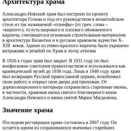
Архитектура храма
Александро-Невский храм был построен по проекту
архитектора Гольма и под его руководством в византийском
стиле из так называемой «плинфы» (от греч. слова –
«кирпич»), то есть широкого и плоского обожженного
кирпича, считавшегося основным строительным материалом
в архитектуре Византии и в русском храмовом зодчестве X-
XIII веков. Здание из темно-красного кирпича было украшено
витражами и резьбой по Храм в эпоху атеизма
В 1920-х годах храм был закрыт. В 1931 году он был
конфискован советским правительством и использовался как
краеведческий музей до 1938 года. Лишь в 1946 году храм
был возвращен Русской православной церкви, возобновил
свою работу и открыл свои двери для прихожан. От
дореволюционного интерьера сохранились старинные иконы,
в частности, храмовая икона святого благоверного князя
Александра Невского и икона святой Марии Магдалины.
Значение храма
Последняя реставрация храма состоялась в 2007 году. Он
остается одним из сохранившихся значимых старейших