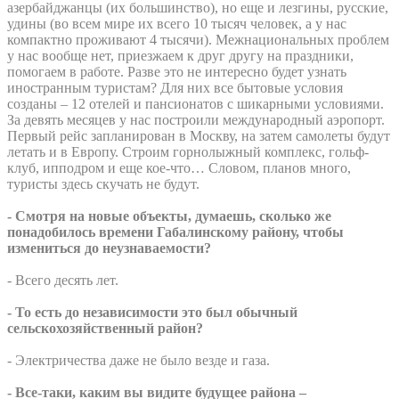
азербайджанцы (их большинство), но еще и лезгины, русские,
удины (во всем мире их всего 10 тысяч человек, а у нас
компактно проживают 4 тысячи). Межнациональных проблем
у нас вообще нет, приезжаем к друг другу на праздники,
помогаем в работе. Разве это не интересно будет узнать
иностранным туристам? Для них все бытовые условия
созданы – 12 отелей и пансионатов с шикарными условиями.
За девять месяцев у нас построили международный аэропорт.
Первый рейс запланирован в Москву, на затем самолеты будут
летать и в Европу. Строим горнолыжный комплекс, гольф-
клуб, ипподром и еще кое-что… Словом, планов много,
туристы здесь скучать не будут.
- Смотря на новые объекты, думаешь, сколько же
понадобилось времени Габалинскому району, чтобы
измениться до неузнаваемости?
- Всего десять лет.
- То есть до независимости это был обычный
сельскохозяйственный район?
- Электричества даже не было везде и газа.
- Все-таки, каким вы видите будущее района –