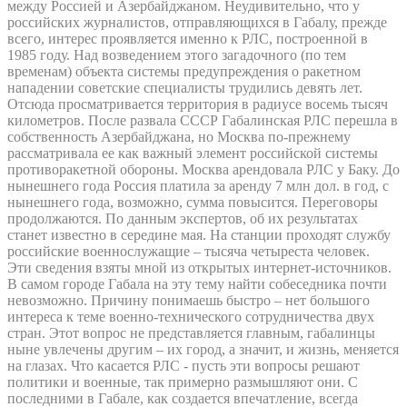
между Россией и Азербайджаном. Неудивительно, что у
российских журналистов, отправляющихся в Габалу, прежде
всего, интерес проявляется именно к РЛС, построенной в
1985 году. Над возведением этого загадочного (по тем
временам) объекта системы предупреждения о ракетном
нападении советские специалисты трудились девять лет.
Отсюда просматривается территория в радиусе восемь тысяч
километров. После развала СССР Габалинская РЛС перешла в
собственность Азербайджана, но Москва по-прежнему
рассматривала ее как важный элемент российской системы
противоракетной обороны. Москва арендовала РЛС у Баку. До
нынешнего года Россия платила за аренду 7 млн дол. в год, с
нынешнего года, возможно, сумма повысится. Переговоры
продолжаются. По данным экспертов, об их результатах
станет известно в середине мая. На станции проходят службу
российские военнослужащие – тысяча четыреста человек.
Эти сведения взяты мной из открытых интернет-источников.
В самом городе Габала на эту тему найти собеседника почти
невозможно. Причину понимаешь быстро – нет большого
интереса к теме военно-технического сотрудничества двух
стран. Этот вопрос не представляется главным, габалинцы
ныне увлечены другим – их город, а значит, и жизнь, меняется
на глазах. Что касается РЛС - пусть эти вопросы решают
политики и военные, так примерно размышляют они. С
последними в Габале, как создается впечатление, всегда