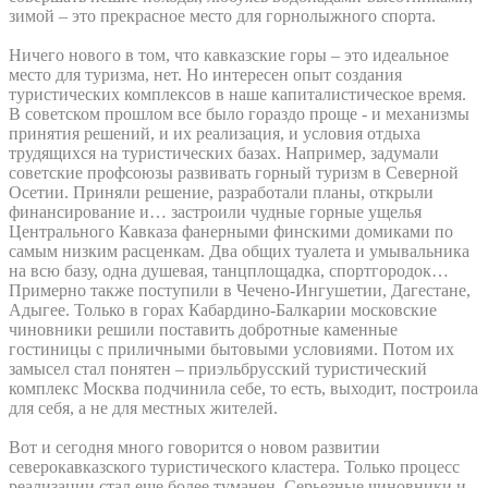
зимой – это прекрасное место для горнолыжного спорта.
Ничего нового в том, что кавказские горы – это идеальное
место для туризма, нет. Но интересен опыт создания
туристических комплексов в наше капиталистическое время.
В советском прошлом все было гораздо проще - и механизмы
принятия решений, и их реализация, и условия отдыха
трудящихся на туристических базах. Например, задумали
советские профсоюзы развивать горный туризм в Северной
Осетии. Приняли решение, разработали планы, открыли
финансирование и… застроили чудные горные ущелья
Центрального Кавказа фанерными финскими домиками по
самым низким расценкам. Два общих туалета и умывальника
на всю базу, одна душевая, танцплощадка, спортгородок…
Примерно также поступили в Чечено-Ингушетии, Дагестане,
Адыгее. Только в горах Кабардино-Балкарии московские
чиновники решили поставить добротные каменные
гостиницы с приличными бытовыми условиями. Потом их
замысел стал понятен – приэльбрусский туристический
комплекс Москва подчинила себе, то есть, выходит, построила
для себя, а не для местных жителей.
Вот и сегодня много говорится о новом развитии
северокавказского туристического кластера. Только процесс
реализации стал еще более туманен. Серьезные чиновники и