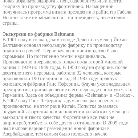
новая асфальтоваядорога к ней, оздоровительный центр,
фабрику по производству фортепиано. Насыщенной
получилась программа визита президента в райцентр Габала.
Но дни такие не забываются – ни президенту, ни жителям
страны.
Экскурсия по фабрике Beltmann
В 1901 году в голландском городе Девентер умелец Йохан
Белтманн основал небольшую фабрику по производству
пианино и роялей. Первоначально производство было
скромным. Но постепенно темпы наращивались.
Производство прерывалось только из-за второй мировой
войны с 1939 по 1949 годы. В 1950 году на фабрике, после
десятилетнего перерыва, работали 32 человека, которые
производили 190 пианино в год. В 1983 году правнук
основателя фабрики Ганс Леферинк, будучи уже владельцем
предприятия, принял решение о его переводе в южную часть
Германии. Здесь он объединил фирмы «Beltmann» и «Berdax».
В 2002 году Ганс Леферинк задумал еще раз перенести
производство, на этот раз в Китай. Попытка оказалась
неудачной - фортепиано в исполнении китайских умельцев
выходили низкого качества. Фортепиано все-таки не
ширпотреб, требует к себе другого отношения. В 2009 году
был выбран вариант размещения новой фабрики в
Азербайджане, тем самым было положено начало