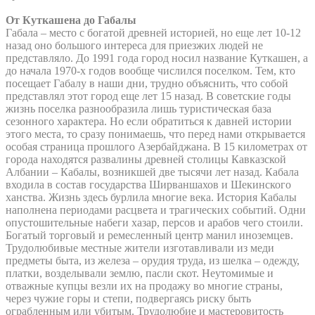
От Куткашена до Габалы
Габала – место с богатой древней историей, но еще лет 10-12
назад оно большого интереса для приезжих людей не
представляло. До 1991 года город носил название Куткашен, а
до начала 1970-х годов вообще числился поселком. Тем, кто
посещает Габалу в наши дни, трудно объяснить, что собой
представлял этот город еще лет 15 назад. В советские годы
жизнь поселка разнообразила лишь туристическая база
сезонного характера. Но если обратиться к давней истории
этого места, то сразу понимаешь, что перед нами открывается
особая страница прошлого Азербайджана. В 15 километрах от
города находятся развалины древней столицы Кавказской
Албании – Кабалы, возникшей две тысячи лет назад. Кабала
входила в состав государства Ширваншахов и Шекинского
ханства. Жизнь здесь бурлила многие века. История Кабалы
наполнена периодами расцвета и трагических событий. Одни
опустошительные набеги хазар, персов и арабов чего стоили.
Богатый торговый и ремесленный центр манил иноземцев.
Трудолюбивые местные жители изготавливали из меди
предметы быта, из железа – орудия труда, из шелка – одежду,
платки, возделывали землю, пасли скот. Неутомимые и
отважные купцы везли их на продажу во многие страны,
через чужие горы и степи, подвергаясь риску быть
ограбленным или убитым. Трудолюбие и мастеровитость