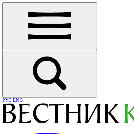
РУС
ENG