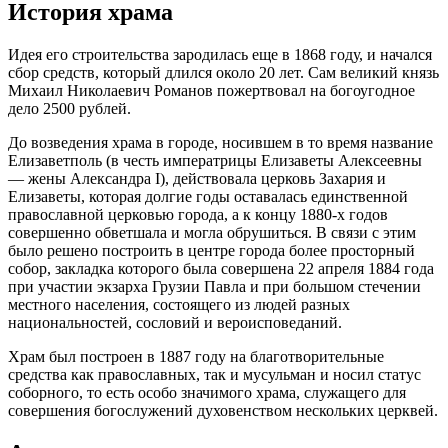
История храма
Идея его строительства зародилась еще в 1868 году, и начался
сбор средств, который длился около 20 лет. Сам великий князь
Михаил Николаевич Романов пожертвовал на богоугодное
дело 2500 рублей.
До возведения храма в городе, носившем в то время название
Елизаветполь (в честь императрицы Елизаветы Алексеевны
— жены Александра I), действовала церковь Захария и
Елизаветы, которая долгие годы оставалась единственной
православной церковью города, а к концу 1880-х годов
совершенно обветшала и могла обрушиться. В связи с этим
было решено построить в центре города более просторный
собор, закладка которого была совершена 22 апреля 1884 года
при участии экзарха Грузии Павла и при большом стечении
местного населения, состоящего из людей разных
национальностей, сословий и вероисповеданий.
Храм был построен в 1887 году на благотворительные
средства как православных, так и мусульман и носил статус
соборного, то есть особо значимого храма, служащего для
совершения богослужений духовенством нескольких церквей.