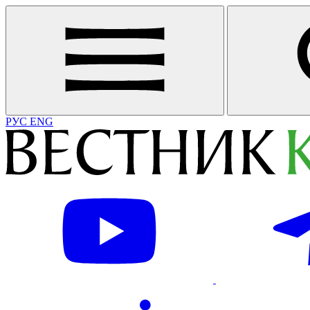
РУС
ENG