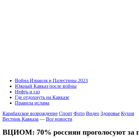
Война Израиля и Палестины 2023
Южный Кавказ после войны
Нефть и газ
Где отдохнуть на Кавказе
Правила ислама
Карабахское возрождение
Спорт
Фото
Видео
Здоровье
Кухня
Вестник Кавказа
—
Все новости
ВЦИОМ: 70% россиян проголосуют за 