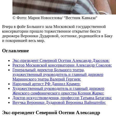
© Фото: Мария Новоселова/ “Вестник Кавказа“
Вчера в фойе Большого зала Московской государственной
консерватории прошло торжественное открытие бюста
дирижера Вероники Дударовой, осетинке, родившейся в Баку
и покорившей весь мир.
Оглавление
Экс-президент Северной Осетии Александр Дзасохов:
Ректор Московской консерватории Александр Соколов:
Генеральный директор Большого театра,
художественный руководитель и главный дирижер
Мариинского театра Валерий Гергиев:
Народный артист РФ Даниил Крамер:
Художественный руководитель и главный дирижер
Женского симфонического оркестра Ксения Жарко:
Доктор искусствоведения, профессор Татьяна Батагова:
Внучка Вероники Дударовой Вероника Вайнштейн:
Экс-президент Северной Осетии Александр