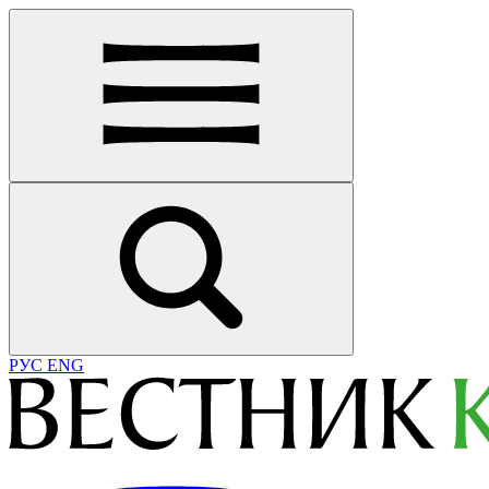
РУС
ENG