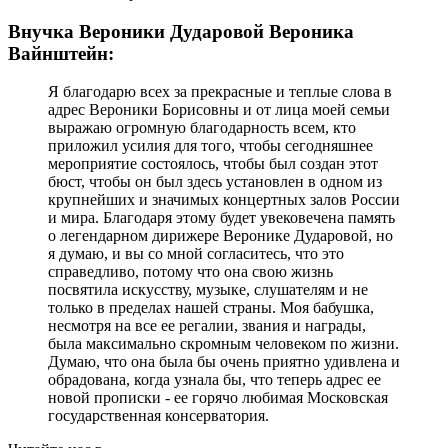
Внучка Вероники Дударовой Вероника
Вайнштейн:
Я благодарю всех за прекрасные и теплые слова в
адрес Вероники Борисовны и от лица моей семьи
выражаю огромную благодарность всем, кто
приложил усилия для того, чтобы сегодняшнее
мероприятие состоялось, чтобы был создан этот
бюст, чтобы он был здесь установлен в одном из
крупнейших и значимых концертных залов России
и мира. Благодаря этому будет увековечена память
о легендарном дирижере Веронике Дударовой, но
я думаю, и вы со мной согласитесь, что это
справедливо, потому что она свою жизнь
посвятила искусству, музыке, слушателям и не
только в пределах нашей страны. Моя бабушка,
несмотря на все ее регалии, звания и награды,
была максимально скромным человеком по жизни.
Думаю, что она была бы очень приятно удивлена и
обрадована, когда узнала бы, что теперь адрес ее
новой прописки - ее горячо любимая Московская
государственная консерватория.