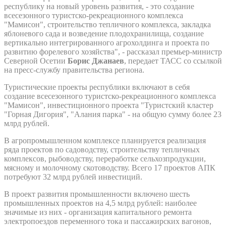
республику на новый уровень развития, - это создание
всесезонного туристско-рекреационного комплекса
"Мамисон", строительство тепличного комплекса, закладка
яблоневого сада и возведение плодохранилища, создание
вертикально интегрированного агрохолдинга и проекта по
развитию форелевого хозяйства", - рассказал премьер-министр
Северной Осетии
Борис Джанаев
, передает ТАСС со ссылкой
на пресс-службу правительства региона.
Туристические проекты республики включают в себя
создание всесезонного туристско-рекреационного комплекса
"Мамисон", инвестиционного проекта "Туристский кластер
"Горная Дигория", "Алания парка" - на общую сумму более 23
млрд рублей.
В агропромышленном комплексе планируется реализация
ряда проектов по садоводству, строительству тепличных
комплексов, рыбоводству, переработке сельхозпродукции,
мясному и молочному скотоводству. Всего 17 проектов АПК
потребуют 32 млрд рублей инвестиций.
В проект развития промышленности включено шесть
промышленных проектов на 4,5 млрд рублей: наиболее
значимые из них - организация капитального ремонта
электропоездов переменного тока и пассажирских вагонов,