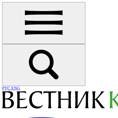
РУС
ENG