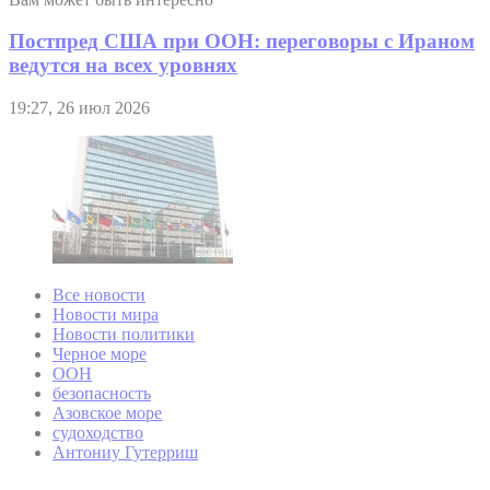
Постпред США при ООН: переговоры с Ираном
ведутся на всех уровнях
19:27, 26 июл 2026
Все новости
Новости мира
Новости политики
Черное море
ООН
безопасность
Азовское море
судоходство
Антониу Гутерриш