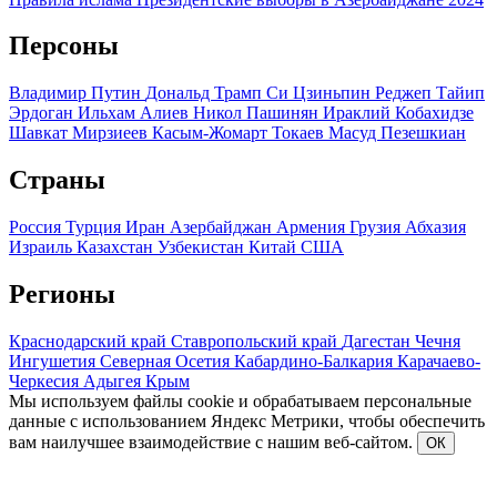
Персоны
Владимир Путин
Дональд Трамп
Си Цзиньпин
Реджеп Тайип
Эрдоган
Ильхам Алиев
Никол Пашинян
Ираклий Кобахидзе
Шавкат Мирзиеев
Касым-Жомарт Токаев
Масуд Пезешкиан
Страны
Россия
Турция
Иран
Азербайджан
Армения
Грузия
Абхазия
Израиль
Казахстан
Узбекистан
Китай
США
Регионы
Краснодарский край
Ставропольский край
Дагестан
Чечня
Ингушетия
Северная Осетия
Кабардино-Балкария
Карачаево-
Черкесия
Адыгея
Крым
Мы используем файлы cookie и обрабатываем персональные
данные с использованием Яндекс Метрики, чтобы обеспечить
вам наилучшее взаимодействие с нашим веб-сайтом.
ОК