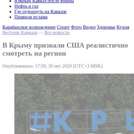
Южный Кавказ после войны
Нефть и газ
Где отдохнуть на Кавказе
Правила ислама
Карабахское возрождение
Спорт
Фото
Видео
Здоровье
Кухня
Вестник Кавказа
—
Все новости
В Крыму призвали США реалистично
смотреть на регион
Опубликовано: 17:59, 30 окт 2020 (UTC+3 MSK)