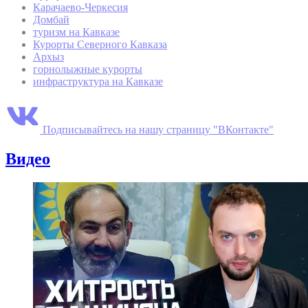
Карачаево-Черкесия
Домбай
туризм на Кавказе
Курорты Северного Кавказа
Архыз
горнолыжные курорты
инфраструктура на Кавказе
Подписывайтесь на нашу страницу "ВКонтакте"
Видео