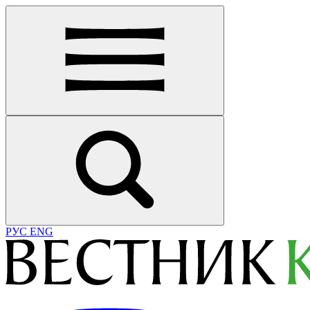
РУС
ENG