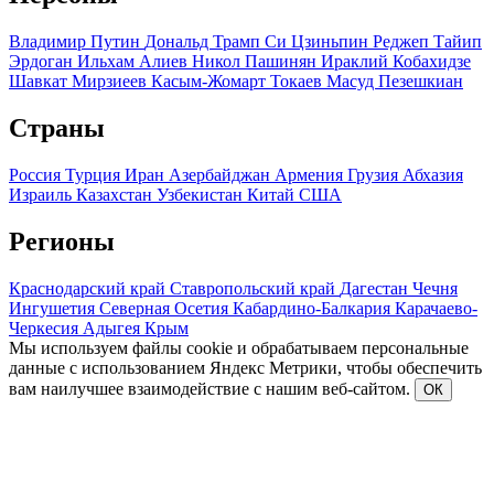
Владимир Путин
Дональд Трамп
Си Цзиньпин
Реджеп Тайип
Эрдоган
Ильхам Алиев
Никол Пашинян
Ираклий Кобахидзе
Шавкат Мирзиеев
Касым-Жомарт Токаев
Масуд Пезешкиан
Страны
Россия
Турция
Иран
Азербайджан
Армения
Грузия
Абхазия
Израиль
Казахстан
Узбекистан
Китай
США
Регионы
Краснодарский край
Ставропольский край
Дагестан
Чечня
Ингушетия
Северная Осетия
Кабардино-Балкария
Карачаево-
Черкесия
Адыгея
Крым
Мы используем файлы cookie и обрабатываем персональные
данные с использованием Яндекс Метрики, чтобы обеспечить
вам наилучшее взаимодействие с нашим веб-сайтом.
ОК