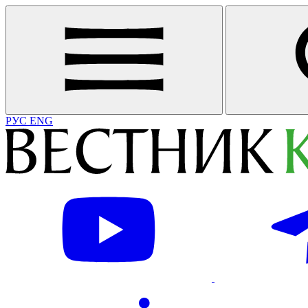
РУС
ENG