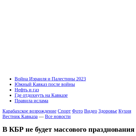
Война Израиля и Палестины 2023
Южный Кавказ после войны
Нефть и газ
Где отдохнуть на Кавказе
Правила ислама
Карабахское возрождение
Спорт
Фото
Видео
Здоровье
Кухня
Вестник Кавказа
—
Все новости
В КБР не будет массового празднования