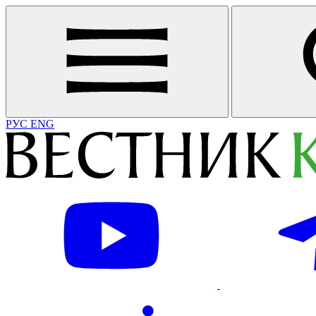
РУС
ENG