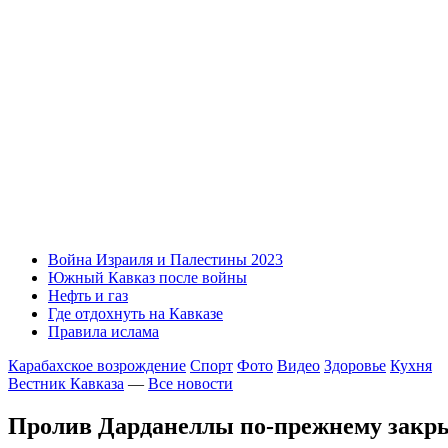
Война Израиля и Палестины 2023
Южный Кавказ после войны
Нефть и газ
Где отдохнуть на Кавказе
Правила ислама
Карабахское возрождение
Спорт
Фото
Видео
Здоровье
Кухня
Вестник Кавказа
—
Все новости
Пролив Дарданеллы по-прежнему закры