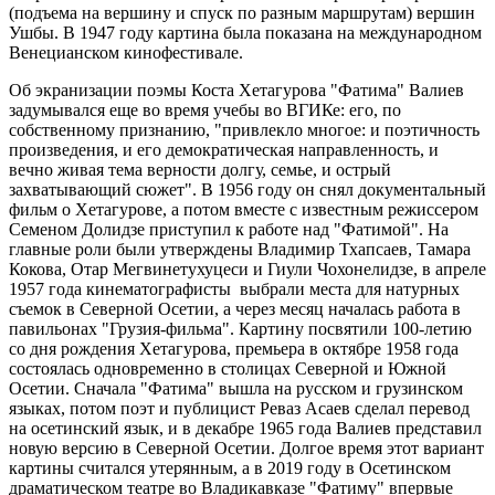
(подъема на вершину и спуск по разным маршрутам) вершин
Ушбы. В 1947 году картина была показана на международном
Венецианском кинофестивале.
Об экранизации поэмы Коста Хетагурова "Фатима" Валиев
задумывался еще во время учебы во ВГИКе: его, по
собственному признанию, "привлекло многое: и поэтичность
произведения, и его демократическая направленность, и
вечно живая тема верности долгу, семье, и острый
захватывающий сюжет". В 1956 году он снял документальный
фильм о Хетагурове, а потом вместе с известным режиссером
Семеном Долидзе приступил к работе над "Фатимой". На
главные роли были утверждены Владимир Тхапсаев, Тамара
Кокова, Отар Мегвинетухуцеси и Гиули Чохонелидзе, в апреле
1957 года кинематографисты выбрали места для натурных
съемок в Северной Осетии, а через месяц началась работа в
павильонах "Грузия-фильма". Картину посвятили 100-летию
со дня рождения Хетагурова, премьера в октябре 1958 года
состоялась одновременно в столицах Северной и Южной
Осетии. Сначала "Фатима" вышла на русском и грузинском
языках, потом поэт и публицист Реваз Асаев сделал перевод
на осетинский язык, и в декабре 1965 года Валиев представил
новую версию в Северной Осетии. Долгое время этот вариант
картины считался утерянным, а в 2019 году в Осетинском
драматическом театре во Владикавказе "Фатиму" впервые