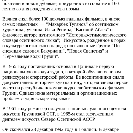
показали в новом дубляже, приурочив это событие к 160-
летию со дня рождения автора поэмы.
Валиев снял более 100 документальных фильмов, в числе
самых известных — "Махарбек Туганов" об осетинском
художнике, ученике Ильи Репина; "Василий Абаев" о
филологе, авторе пятитомного "Историко-этимологического
словаря осетинского языка"; "Искусство, рожденное в горах"
о культуре осетинского народа; посвященные Грузии "По
снежным склонам Бакуриани", "Новая Сванетия" и
"Термальные воды Грузии".
В 1955 году постановщик основал в Цхинвале первую
национальную школу-студию, в которой обучали основам
режиссуры и операторской работы. Ее воспитанники сняли
документально-историческую картину, которая заняла первое
место на республиканском конкурсе любительских фильмов
Грузии. Однако из-за материальных и организационных
проблем студия вскоре закрылась.
В 1961 году режиссер получил звание заслуженного деятеля
искусств Грузинской ССР, в 1965-м стал заслуженным
деятелем искусств Северо-Осетинской АССР.
Он скончался 23 декабря 1992 года в Тбилиси. В декабре