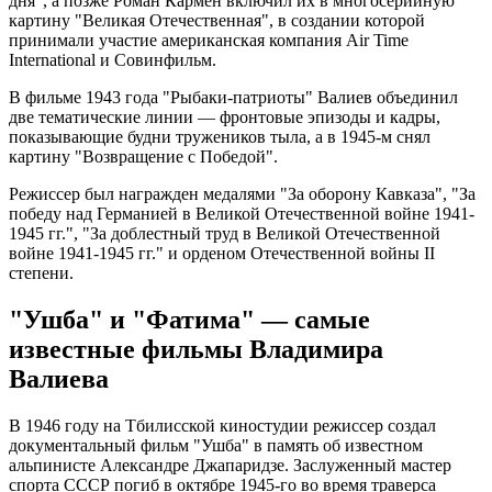
дня", а позже Роман Кармен включил их в многосерийную
картину "Великая Отечественная", в создании которой
принимали участие американская компания Air Time
International и Совинфильм.
В фильме 1943 года "Рыбаки-патриоты" Валиев объединил
две тематические линии — фронтовые эпизоды и кадры,
показывающие будни тружеников тыла, а в 1945-м снял
картину "Возвращение с Победой".
Режиссер был награжден медалями "За оборону Кавказа", "За
победу над Германией в Великой Отечественной войне 1941-
1945 гг.", "За доблестный труд в Великой Отечественной
войне 1941-1945 гг." и орденом Отечественной войны II
степени.
"Ушба" и "Фатима" — самые
известные фильмы Владимира
Валиева
В 1946 году на Тбилисской киностудии режиссер создал
документальный фильм "Ушба" в память об известном
альпинисте Александре Джапаридзе. Заслуженный мастер
спорта СССР погиб в октябре 1945-го во время траверса