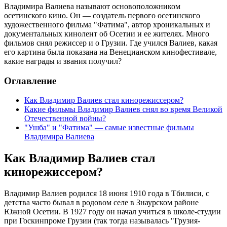
Владимира Валиева называют основоположником
осетинского кино. Он — создатель первого осетинского
художественного фильма "Фатима", автор хроникальных и
документальных кинолент об Осетии и ее жителях. Много
фильмов снял режиссер и о Грузии. Где учился Валиев, какая
его картина была показана на Венецианском кинофестивале,
какие награды и звания получил?
Оглавление
Как Владимир Валиев стал кинорежиссером?
Какие фильмы Владимир Валиев снял во время Великой
Отечественной войны?
"Ушба" и "Фатима" — самые известные фильмы
Владимира Валиева
Как Владимир Валиев стал
кинорежиссером?
Владимир Валиев родился 18 июня 1910 года в Тбилиси, с
детства часто бывал в родовом селе в Знаурском районе
Южной Осетии. В 1927 году он начал учиться в школе-студии
при Госкинпроме Грузии (так тогда называлась "Грузия-