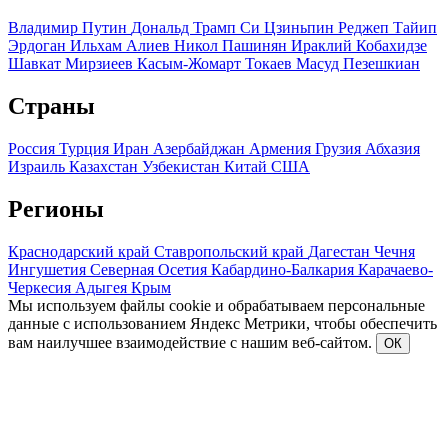
Владимир Путин
Дональд Трамп
Си Цзиньпин
Реджеп Тайип
Эрдоган
Ильхам Алиев
Никол Пашинян
Ираклий Кобахидзе
Шавкат Мирзиеев
Касым-Жомарт Токаев
Масуд Пезешкиан
Страны
Россия
Турция
Иран
Азербайджан
Армения
Грузия
Абхазия
Израиль
Казахстан
Узбекистан
Китай
США
Регионы
Краснодарский край
Ставропольский край
Дагестан
Чечня
Ингушетия
Северная Осетия
Кабардино-Балкария
Карачаево-
Черкесия
Адыгея
Крым
Мы используем файлы cookie и обрабатываем персональные
данные с использованием Яндекс Метрики, чтобы обеспечить
вам наилучшее взаимодействие с нашим веб-сайтом.
ОК