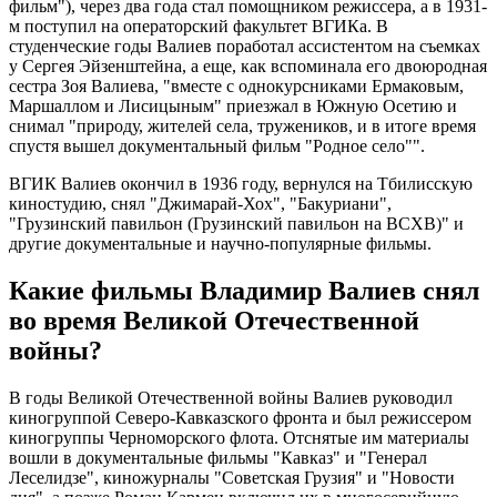
фильм"), через два года стал помощником режиссера, а в 1931-
м поступил на операторский факультет ВГИКа. В
студенческие годы Валиев поработал ассистентом на съемках
у Сергея Эйзенштейна, а еще, как вспоминала его двоюродная
сестра Зоя Валиева, "вместе с однокурсниками Ермаковым,
Маршаллом и Лисицыным" приезжал в Южную Осетию и
снимал "природу, жителей села, тружеников, и в итоге время
спустя вышел документальный фильм "Родное село"".
ВГИК Валиев окончил в 1936 году, вернулся на Тбилисскую
киностудию, снял "Джимарай-Хох", "Бакуриани",
"Грузинский павильон (Грузинский павильон на ВСХВ)" и
другие документальные и научно-популярные фильмы.
Какие фильмы Владимир Валиев снял
во время Великой Отечественной
войны?
В годы Великой Отечественной войны Валиев руководил
киногруппой Северо-Кавказского фронта и был режиссером
киногруппы Черноморского флота. Отснятые им материалы
вошли в документальные фильмы "Кавказ" и "Генерал
Леселидзе", киножурналы "Советская Грузия" и "Новости