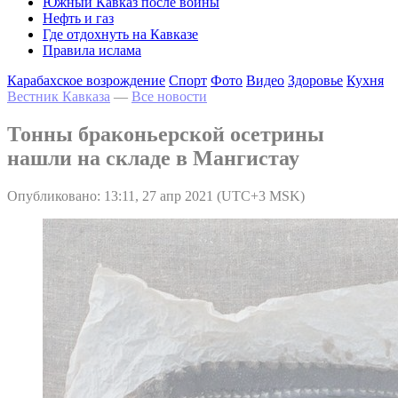
Южный Кавказ после войны
Нефть и газ
Где отдохнуть на Кавказе
Правила ислама
Карабахское возрождение
Спорт
Фото
Видео
Здоровье
Кухня
Вестник Кавказа
—
Все новости
Тонны браконьерской осетрины
нашли на складе в Мангистау
Опубликовано: 13:11, 27 апр 2021 (UTC+3 MSK)