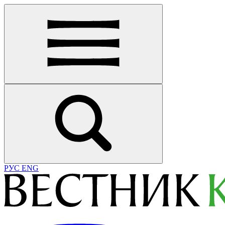
РУС
ENG