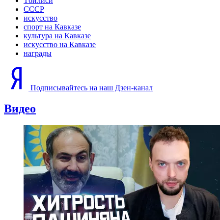
Тбилиси
СССР
искусство
спорт на Кавказе
культура на Кавказе
искусство на Кавказе
награды
Подписывайтесь на наш Дзен-канал
Видео