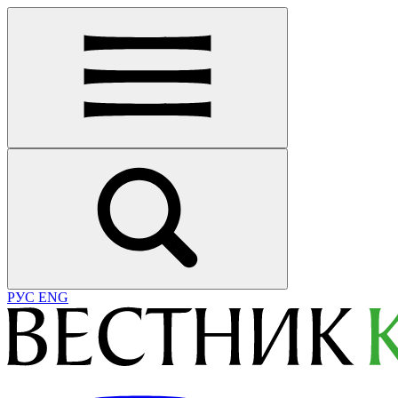
РУС
ENG