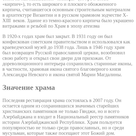
«кирпич»), то есть широкого и плоского обожженного
кирпича, считавшегося основным строительным материалом
в архитектуре Византии и в русском храмовом зодчестве X-
XIII веков. Здание из темно-красного кирпича было украшено
витражами и резьбой по Храм в эпоху атеизма
В 1920-х годах храм был закрыт. В 1931 году он был
конфискован советским правительством и использовался как
краеведческий музей до 1938 года. Лишь в 1946 году храм
был возвращен Русской православной церкви, возобновил
свою работу и открыл свои двери для прихожан. От
дореволюционного интерьера сохранились старинные иконы,
в частности, храмовая икона святого благоверного князя
Александра Невского и икона святой Марии Магдалины.
Значение храма
Последняя реставрация храма состоялась в 2007 году. Он
остается одним из сохранившихся значимых старейших
христианских памятников не только Гянджи, но и всего
Азербайджана и входит в Национальный реестр памятников
истории Азербайджанской Республики. Храм пользуется
популярностью не только среди православных, но и среди
мусульман, которые также посещают этот Божий дом.