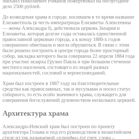
Михаил Николаевич Романов пожертвовал на богоугодное
дело 2500 рублей.
До возведения храма в городе, носившем в то время название
Елизаветполь (в честь императрицы Елизаветы Алексеевны
— жены Александра I), действовала церковь Захария и
Елизаветы, которая долгие годы оставалась единственной
православной церковью города, а к концу 1880-х годов
совершенно обветшала и могла обрушиться. В связи с этим
было решено построить в центре города более просторный
собор, закладка которого была совершена 22 апреля 1884 года
при участии экзарха Грузии Павла и при большом стечении
местного населения, состоящего из людей разных
национальностей, сословий и вероисповеданий.
Храм был построен в 1887 году на благотворительные
средства как православных, так и мусульман и носил статус
соборного, то есть особо значимого храма, служащего для
совершения богослужений духовенством нескольких церквей.
Архитектура храма
Александро-Невский храм был построен по проекту
архитектора Гольма и под его руководством в византийском
стиле из так называемой «плинфы» (от греч. слова –