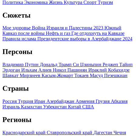
Политика
Экономика
Жизнь
Культура
Спорт
Туризм
Сюжеты
Мое здоровье
Война Израиля и Палестины 2023
Южный
Кавказ после войны
Нефть и газ
Где отдохнуть на Кавказе
Правила ислама
Президентские выборы в Азербайджане 2024
Персоны
Владимир Путин
Дональд Трамп
Си Цзиньпин
Реджеп Тайип
Эрдоган
Ильхам Алиев
Никол Пашинян
Ираклий Кобахидзе
Шавкат Мирзиеев
Касым-Жомарт Токаев
Масуд Пезешкиан
Страны
Россия
Турция
Иран
Азербайджан
Армения
Грузия
Абхазия
Израиль
Казахстан
Узбекистан
Китай
США
Регионы
Краснодарский край
Ставропольский край
Дагестан
Чечня