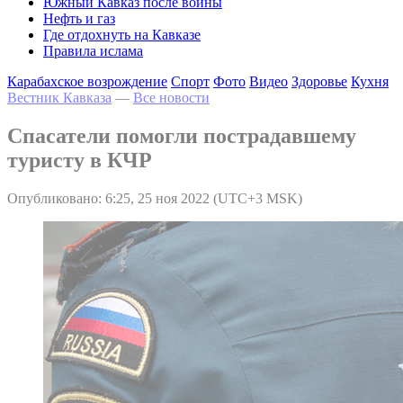
Южный Кавказ после войны
Нефть и газ
Где отдохнуть на Кавказе
Правила ислама
Карабахское возрождение
Спорт
Фото
Видео
Здоровье
Кухня
Вестник Кавказа
—
Все новости
Спасатели помогли пострадавшему
туристу в КЧР
Опубликовано: 6:25, 25 ноя 2022 (UTC+3 MSK)