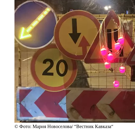
© Фото: Мария Новоселова/ “Вестник Кавказа“