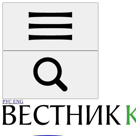
РУС
ENG