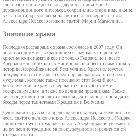
свою работу и открыл свои двери для прихожан. От
дореволюционного интерьера сохранились старинные иконы,
в частности, храмовая икона святого благоверного князя
Александра Невского и икона святой Марии Магдалины.
Значение храма
Последняя реставрация храма состоялась в 2007 году. Он
остается одним из сохранившихся значимых старейших
христианских памятников не только Гянджи, но и всего
Азербайджана и входит в Национальный реестр памятников
истории Азербайджанской Республики. Храм пользуется
популярностью не только среди православных, но и среди
мусульман, которые также посещают этот Божий дом.
Богослужения в храме совершаются по субботним и
воскресным дням, а также по великим праздникам. Также
ведется духовно-просветительская деятельность, проводятся
беседы перед таинствами Крещения и Венчания.
Деятельность русского православного храма, возведенного в
честь святого великого князя Александра Невского в Гяндже,
свидетельствует о том, насколько в Азербайджане уважают и
ценят давние традиции многокультурности и религиозной
толерантности.