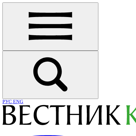
РУС
ENG