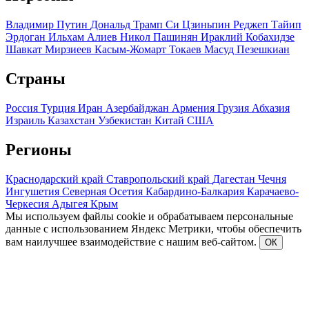
Владимир Путин
Дональд Трамп
Си Цзиньпин
Реджеп Тайип
Эрдоган
Ильхам Алиев
Никол Пашинян
Ираклий Кобахидзе
Шавкат Мирзиеев
Касым-Жомарт Токаев
Масуд Пезешкиан
Страны
Россия
Турция
Иран
Азербайджан
Армения
Грузия
Абхазия
Израиль
Казахстан
Узбекистан
Китай
США
Регионы
Краснодарский край
Ставропольский край
Дагестан
Чечня
Ингушетия
Северная Осетия
Кабардино-Балкария
Карачаево-
Черкесия
Адыгея
Крым
Мы используем файлы cookie и обрабатываем персональные
данные с использованием Яндекс Метрики, чтобы обеспечить
вам наилучшее взаимодействие с нашим веб-сайтом.
ОК