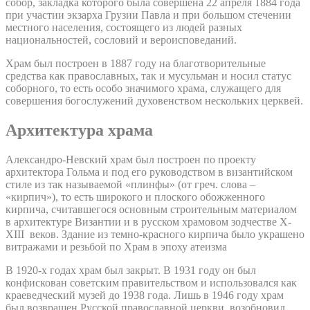
собор, закладка которого была совершена 22 апреля 1884 года
при участии экзарха Грузии Павла и при большом стечении
местного населения, состоящего из людей разных
национальностей, сословий и вероисповеданий.
Храм был построен в 1887 году на благотворительные
средства как православных, так и мусульман и носил статус
соборного, то есть особо значимого храма, служащего для
совершения богослужений духовенством нескольких церквей.
Архитектура храма
Александро-Невский храм был построен по проекту
архитектора Гольма и под его руководством в византийском
стиле из так называемой «плинфы» (от греч. слова –
«кирпич»), то есть широкого и плоского обожженного
кирпича, считавшегося основным строительным материалом
в архитектуре Византии и в русском храмовом зодчестве X-
XIII веков. Здание из темно-красного кирпича было украшено
витражами и резьбой по Храм в эпоху атеизма
В 1920-х годах храм был закрыт. В 1931 году он был
конфискован советским правительством и использовался как
краеведческий музей до 1938 года. Лишь в 1946 году храм
был возвращен Русской православной церкви, возобновил