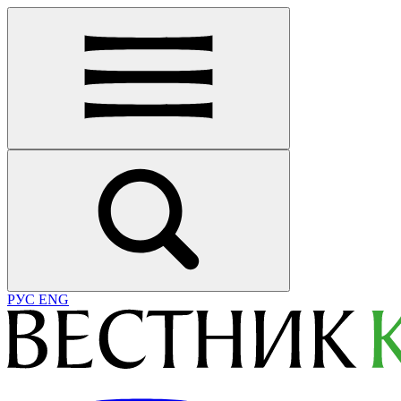
РУС
ENG