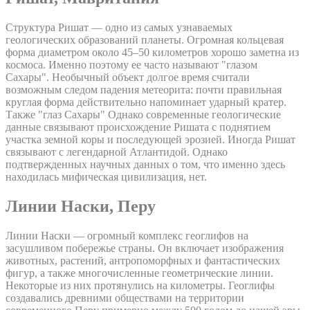
Структура Ришат — одно из самых узнаваемых
геологических образований планеты. Огромная кольцевая
форма диаметром около 45–50 километров хорошо заметна из
космоса. Именно поэтому ее часто называют "глазом
Сахары". Необычный объект долгое время считали
возможным следом падения метеорита: почти правильная
круглая форма действительно напоминает ударный кратер.
Также "глаз Сахары" Однако современные геологические
данные связывают происхождение Ришата с поднятием
участка земной коры и последующей эрозией. Иногда Ришат
связывают с легендарной Атлантидой. Однако
подтвержденных научных данных о том, что именно здесь
находилась мифическая цивилизация, нет.
Линии Наски, Перу
Линии Наски — огромный комплекс геоглифов на
засушливом побережье страны. Он включает изображения
животных, растений, антропоморфных и фантастических
фигур, а также многочисленные геометрические линии.
Некоторые из них протянулись на километры. Геоглифы
создавались древними обществами на территории