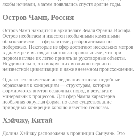
якобы исчезали, а затем появлялись спустя долгие годы.
Остров Чамп, Россия
Остров Чамп находится в архипелаге Земля Франца-Иосифа.
Остров необитаем и известен необычными каменными
образованиями — сферолитами, разбросанными по
побережью. Некоторые из сфер достигают нескольких метров
в диаметре и выглядят настолько правильными, что при
первом взгляде их легко принять за рукотворные объекты.
Неудивительно, что вокруг них возникли версии о
неизвестной цивилизации и даже внеземном происхождении.
Однако геологические исследования относят подобные
образования к конкрециям — структурам, которые
формируются внутри осадочных пород в результате
минеральных процессов. Для сфер Чампа характерна
необычная округлая форма, но само существование
природных конкреций хорошо известно геологам.
Хэйчжу, Китай
Долина Хэйчжу расположена в провинции Сычуань. Это