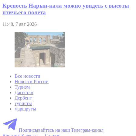
Крепость Нарын-кала можно увидеть с высоты
птичьего полета
11:48, 7 авг 2026
Все новости
Новости России
Туризм
Дагестан
Дербент
туристы
маршруты
Подписывайтесь на наш Телеграм-канал
Вестник Кавказа
—
Статьи