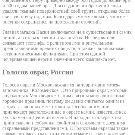
современного Перу примерно между 500 годом до нашей эры
и 500 годом нашей эры. Для создания изображений люди
удаляли темный поверхностный слой грунта, открывая более
светлую почву под ним. Благодаря сухому климату многие
рисунки сохранились на протяжении столетий.
Главная загадка Наски заключается не в существовании самих
линий, а в их назначении и масштабах. Исследователи
связывают геоглифы с религиозными и ритуальными
представлениями древних обществ, а также с возможными
астрономическими функциями. При этом единой
исчерпывающей версии значения всего комплекса нет.
Голосов овраг, Россия
Голосов овраг в Москве находится на территории музея-
заповедника "Коломенское". Это природный овраг, который
спускается к Москве-реке. С ним связаны многочисленные
городские предания, поэтому он давно считается одним из
самых загадочных мест столицы. Особое внимание
привлекают расположенные в овраге камни, известные как
Гусь-камень и Девичий камень. В народных поверьях им
приписывали необычные свойства и связывали с древними
сакральными представлениями. С Голосовым оврагом также
связывают рассказы о загадочном тумане и людях, которые