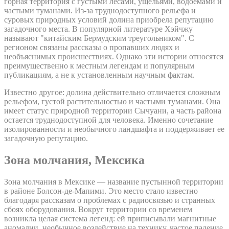
горная территория с густыми лесами, ущельями, водоемами и
частыми туманами. Из-за труднодоступного рельефа и
суровых природных условий долина приобрела репутацию
загадочного места. В популярной литературе Хэйчжу
называют "китайским Бермудским треугольником". С
регионом связаны рассказы о пропавших людях и
необъяснимых происшествиях. Однако эти истории относятся
преимущественно к местным легендам и популярным
публикациям, а не к установленным научным фактам.
Известно другое: долина действительно отличается сложным
рельефом, густой растительностью и частыми туманами. Она
имеет статус природной территории Сычуани, а часть района
остается труднодоступной для человека. Именно сочетание
изолированности и необычного ландшафта и поддерживает ее
загадочную репутацию.
Зона молчания, Мексика
Зона молчания в Мексике — название пустынной территории
в районе Болсон-де-Мапими. Это место стало известно
благодаря рассказам о проблемах с радиосвязью и странных
сбоях оборудования. Вокруг территории со временем
возникла целая система легенд: ей приписывали магнитные
аномалии, необычное воздействие на технику, частое падение