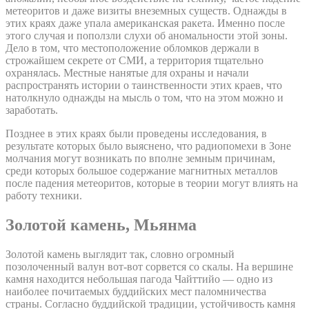
метеоритов и даже визиты внеземных существ. Однажды в
этих краях даже упала американская ракета. Именно после
этого случая и поползли слухи об аномальности этой зоны.
Дело в том, что местоположение обломков держали в
строжайшем секрете от СМИ, а территория тщательно
охранялась. Местные нанятые для охраны и начали
распространять истории о таинственности этих краев, что
натолкнуло однажды на мысль о том, что на этом можно и
заработать.
Позднее в этих краях были проведены исследования, в
результате которых было выяснено, что радиопомехи в Зоне
молчания могут возникать по вполне земным причинам,
среди которых большое содержание магнитных металлов
после падения метеоритов, которые в теории могут влиять на
работу техники.
Золотой камень, Мьянма
Золотой камень выглядит так, словно огромный
позолоченный валун вот-вот сорвется со скалы. На вершине
камня находится небольшая пагода Чайттийо — одно из
наиболее почитаемых буддийских мест паломничества
страны. Согласно буддийской традиции, устойчивость камня