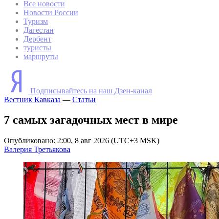
Все новости
Новости России
Туризм
Дагестан
Дербент
туристы
маршруты
Подписывайтесь на наш Дзен-канал
Вестник Кавказа
—
Статьи
7 самых загадочных мест в мире
Опубликовано: 2:00, 8 авг 2026 (UTC+3 MSK)
Валерия Третьякова