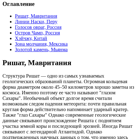
Оглавление
Ришат, Мавритания
Линии Наски, Перу
Голосов овраг, Россия
Остров Чамп, Россия
Хэйчжу, Китай
Зона молчания, Мексика
Золотой камень, Мьянма
Ришат, Мавритания
Структура Ришат — одно из самых узнаваемых
геологических образований планеты. Огромная кольцевая
форма диаметром около 45–50 километров хорошо заметна из
космоса. Именно поэтому ее часто называют "глазом
Сахары". Необычный объект долгое время считали
возможным следом падения метеорита: почти правильная
круглая форма действительно напоминает ударный кратер.
Также "глаз Сахары" Однако современные геологические
данные связывают происхождение Ришата с поднятием
участка земной коры и последующей эрозией. Иногда Ришат
связывают с легендарной Атлантидой. Однако
подтвержденных научных данных о том, что именно здесь