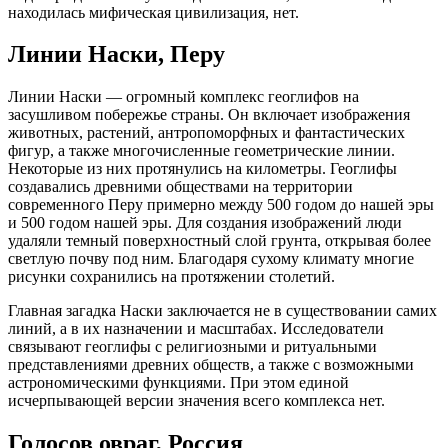
находилась мифическая цивилизация, нет.
Линии Наски, Перу
Линии Наски — огромный комплекс геоглифов на
засушливом побережье страны. Он включает изображения
животных, растений, антропоморфных и фантастических
фигур, а также многочисленные геометрические линии.
Некоторые из них протянулись на километры. Геоглифы
создавались древними обществами на территории
современного Перу примерно между 500 годом до нашей эры
и 500 годом нашей эры. Для создания изображений люди
удаляли темный поверхностный слой грунта, открывая более
светлую почву под ним. Благодаря сухому климату многие
рисунки сохранились на протяжении столетий.
Главная загадка Наски заключается не в существовании самих
линий, а в их назначении и масштабах. Исследователи
связывают геоглифы с религиозными и ритуальными
представлениями древних обществ, а также с возможными
астрономическими функциями. При этом единой
исчерпывающей версии значения всего комплекса нет.
Голосов овраг, Россия