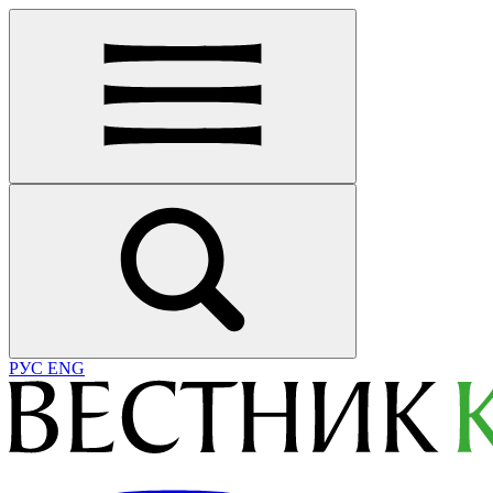
РУС
ENG