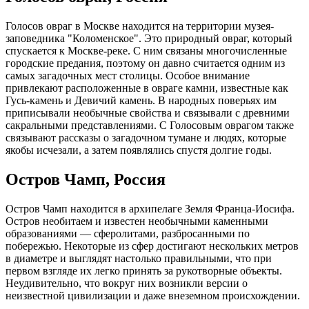
Голосов овраг в Москве находится на территории музея-
заповедника "Коломенское". Это природный овраг, который
спускается к Москве-реке. С ним связаны многочисленные
городские предания, поэтому он давно считается одним из
самых загадочных мест столицы. Особое внимание
привлекают расположенные в овраге камни, известные как
Гусь-камень и Девичий камень. В народных поверьях им
приписывали необычные свойства и связывали с древними
сакральными представлениями. С Голосовым оврагом также
связывают рассказы о загадочном тумане и людях, которые
якобы исчезали, а затем появлялись спустя долгие годы.
Остров Чамп, Россия
Остров Чамп находится в архипелаге Земля Франца-Иосифа.
Остров необитаем и известен необычными каменными
образованиями — сферолитами, разбросанными по
побережью. Некоторые из сфер достигают нескольких метров
в диаметре и выглядят настолько правильными, что при
первом взгляде их легко принять за рукотворные объекты.
Неудивительно, что вокруг них возникли версии о
неизвестной цивилизации и даже внеземном происхождении.