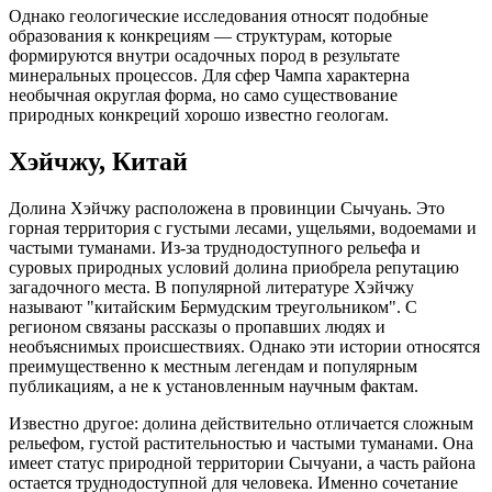
Однако геологические исследования относят подобные
образования к конкрециям — структурам, которые
формируются внутри осадочных пород в результате
минеральных процессов. Для сфер Чампа характерна
необычная округлая форма, но само существование
природных конкреций хорошо известно геологам.
Хэйчжу, Китай
Долина Хэйчжу расположена в провинции Сычуань. Это
горная территория с густыми лесами, ущельями, водоемами и
частыми туманами. Из-за труднодоступного рельефа и
суровых природных условий долина приобрела репутацию
загадочного места. В популярной литературе Хэйчжу
называют "китайским Бермудским треугольником". С
регионом связаны рассказы о пропавших людях и
необъяснимых происшествиях. Однако эти истории относятся
преимущественно к местным легендам и популярным
публикациям, а не к установленным научным фактам.
Известно другое: долина действительно отличается сложным
рельефом, густой растительностью и частыми туманами. Она
имеет статус природной территории Сычуани, а часть района
остается труднодоступной для человека. Именно сочетание