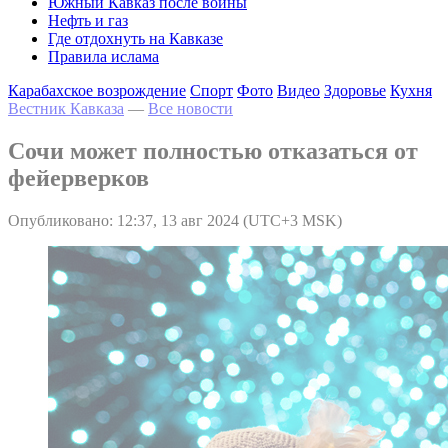
Южный Кавказ после войны
Нефть и газ
Где отдохнуть на Кавказе
Правила ислама
Карабахское возрождение
Спорт
Фото
Видео
Здоровье
Кухня
Вестник Кавказа
—
Все новости
Сочи может полностью отказаться от
фейерверков
Опубликовано: 12:37, 13 авг 2024 (UTC+3 MSK)