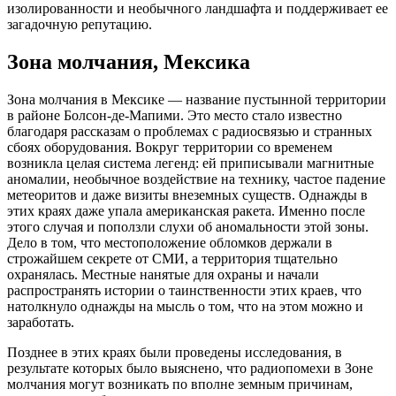
изолированности и необычного ландшафта и поддерживает ее
загадочную репутацию.
Зона молчания, Мексика
Зона молчания в Мексике — название пустынной территории
в районе Болсон-де-Мапими. Это место стало известно
благодаря рассказам о проблемах с радиосвязью и странных
сбоях оборудования. Вокруг территории со временем
возникла целая система легенд: ей приписывали магнитные
аномалии, необычное воздействие на технику, частое падение
метеоритов и даже визиты внеземных существ. Однажды в
этих краях даже упала американская ракета. Именно после
этого случая и поползли слухи об аномальности этой зоны.
Дело в том, что местоположение обломков держали в
строжайшем секрете от СМИ, а территория тщательно
охранялась. Местные нанятые для охраны и начали
распространять истории о таинственности этих краев, что
натолкнуло однажды на мысль о том, что на этом можно и
заработать.
Позднее в этих краях были проведены исследования, в
результате которых было выяснено, что радиопомехи в Зоне
молчания могут возникать по вполне земным причинам,