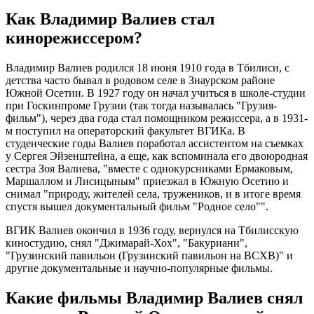
Как Владимир Валиев стал
кинорежиссером?
Владимир Валиев родился 18 июня 1910 года в Тбилиси, с
детства часто бывал в родовом селе в Знаурском районе
Южной Осетии. В 1927 году он начал учиться в школе-студии
при Госкинпроме Грузии (так тогда называлась "Грузия-
фильм"), через два года стал помощником режиссера, а в 1931-
м поступил на операторский факультет ВГИКа. В
студенческие годы Валиев поработал ассистентом на съемках
у Сергея Эйзенштейна, а еще, как вспоминала его двоюродная
сестра Зоя Валиева, "вместе с однокурсниками Ермаковым,
Маршаллом и Лисицыным" приезжал в Южную Осетию и
снимал "природу, жителей села, тружеников, и в итоге время
спустя вышел документальный фильм "Родное село"".
ВГИК Валиев окончил в 1936 году, вернулся на Тбилисскую
киностудию, снял "Джимарай-Хох", "Бакуриани",
"Грузинский павильон (Грузинский павильон на ВСХВ)" и
другие документальные и научно-популярные фильмы.
Какие фильмы Владимир Валиев снял