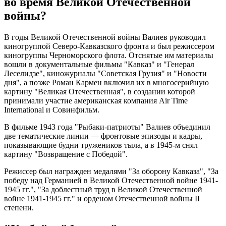
во время Великой Отечественной
войны?
В годы Великой Отечественной войны Валиев руководил
киногруппой Северо-Кавказского фронта и был режиссером
киногруппы Черноморского флота. Отснятые им материалы
вошли в документальные фильмы "Кавказ" и "Генерал
Леселидзе", киножурналы "Советская Грузия" и "Новости
дня", а позже Роман Кармен включил их в многосерийную
картину "Великая Отечественная", в создании которой
принимали участие американская компания Air Time
International и Совинфильм.
В фильме 1943 года "Рыбаки-патриоты" Валиев объединил
две тематические линии — фронтовые эпизоды и кадры,
показывающие будни тружеников тыла, а в 1945-м снял
картину "Возвращение с Победой".
Режиссер был награжден медалями "За оборону Кавказа", "За
победу над Германией в Великой Отечественной войне 1941-
1945 гг.", "За доблестный труд в Великой Отечественной
войне 1941-1945 гг." и орденом Отечественной войны II
степени.