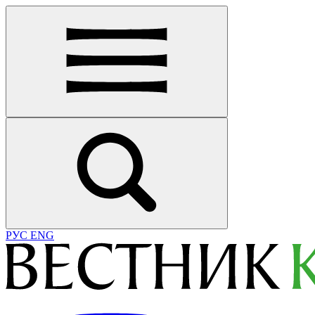
РУС
ENG