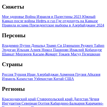
Сюжеты
Мое здоровье
Война Израиля и Палестины 2023
Южный
Кавказ после войны
Нефть и газ
Где отдохнуть на Кавказе
Правила ислама
Президентские выборы в Азербайджане 2024
Персоны
Владимир Путин
Дональд Трамп
Си Цзиньпин
Реджеп Тайип
Эрдоган
Ильхам Алиев
Никол Пашинян
Ираклий Кобахидзе
Шавкат Мирзиеев
Касым-Жомарт Токаев
Масуд Пезешкиан
Страны
Россия
Турция
Иран
Азербайджан
Армения
Грузия
Абхазия
Израиль
Казахстан
Узбекистан
Китай
США
Регионы
Краснодарский край
Ставропольский край
Дагестан
Чечня
Ингушетия
Северная Осетия
Кабардино-Балкария
Карачаево-