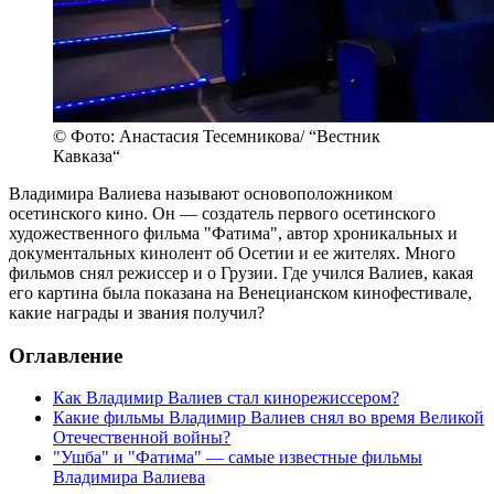
© Фото: Анастасия Тесемникова/ “Вестник
Кавказа“
Владимира Валиева называют основоположником
осетинского кино. Он — создатель первого осетинского
художественного фильма "Фатима", автор хроникальных и
документальных кинолент об Осетии и ее жителях. Много
фильмов снял режиссер и о Грузии. Где учился Валиев, какая
его картина была показана на Венецианском кинофестивале,
какие награды и звания получил?
Оглавление
Как Владимир Валиев стал кинорежиссером?
Какие фильмы Владимир Валиев снял во время Великой
Отечественной войны?
"Ушба" и "Фатима" — самые известные фильмы
Владимира Валиева