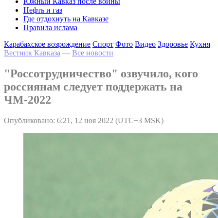
Южный Кавказ после войны
Нефть и газ
Где отдохнуть на Кавказе
Правила ислама
Карабахское возрождение
Спорт
Фото
Видео
Здоровье
Кухня
Вестник Кавказа
—
Все новости
"Россотрудничество" озвучило, кого
россиянам следует поддержать на
ЧМ-2022
Опубликовано: 6:21, 12 ноя 2022 (UTC+3 MSK)