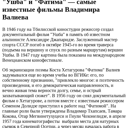
"Ушба" и "Фатима" — самые
известные фильмы Владимира
Валиева
В 1946 году на Тбилисской киностудии режиссер создал
документальный фильм "Ушба" в память об известном
альпинисте Александре Джапаридзе. Заслуженный мастер
спорта СССР погиб в октябре 1945-го во время траверса
(подъема на вершину и спуск по разным маршрутам) вершин
Ушбы. В 1947 году картина была показана на международном
Венецианском кинофестивале.
Об экранизации поэмы Коста Хетагурова "Фатима" Валиев
задумывался еще во время учебы во ВГИКе: его, по
собственному признанию, "привлекло многое: и поэтичность
произведения, и его демократическая направленность, и
вечно живая тема верности долгу, семье, и острый
захватывающий сюжет". В 1956 году он снял документальный
фильм о Хетагурове, а потом вместе с известным режиссером
Семеном Долидзе приступил к работе над "Фатимой". На
главные роли были утверждены Владимир Тхапсаев, Тамара
Кокова, Отар Мегвинетухуцеси и Гиули Чохонелидзе, в апреле
1957 года кинематографисты выбрали места для натурных
съемок в Северной Осетии, а через месяц началась работа в