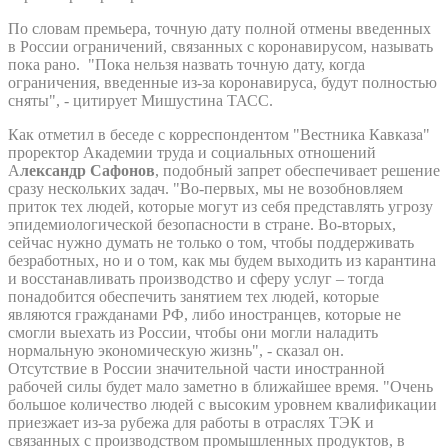
По словам премьера, точную дату полной отмены введенных
в России ограничений, связанных с коронавирусом, называть
пока рано. "Пока нельзя назвать точную дату, когда
ограничения, введенные из-за коронавируса, будут полностью
сняты", - цитирует Мишустина ТАСС.
Как отметил в беседе с корреспондентом "Вестника Кавказа"
проректор Академии труда и социальных отношений
А
лександр Сафонов
, подобный запрет обеспечивает решение
сразу нескольких задач. "Во-первых, мы не возобновляем
приток тех людей, которые могут из себя представлять угрозу
эпидемиологической безопасности в стране. Во-вторых,
сейчас нужно думать не только о том, чтобы поддерживать
безработных, но и о том, как мы будем выходить из карантина
и восстанавливать производство и сферу услуг – тогда
понадобится обеспечить занятием тех людей, которые
являются гражданами РФ, либо иностранцев, которые не
смогли выехать из России, чтобы они могли наладить
нормальную экономическую жизнь", - сказал он.
Отсутствие в России значительной части иностранной
рабочей силы будет мало заметно в ближайшее время. "Очень
большое количество людей с высоким уровнем квалификации
приезжает из-за рубежа для работы в отраслях ТЭК и
связанных с производством промышленных продуктов, в