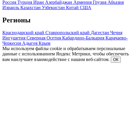
Россия
Турция
Иран
Азербайджан
Армения
Грузия
Абхазия
Израиль
Казахстан
Узбекистан
Китай
США
Регионы
Краснодарский край
Ставропольский край
Дагестан
Чечня
Ингушетия
Северная Осетия
Кабардино-Балкария
Карачаево-
Черкесия
Адыгея
Крым
Мы используем файлы cookie и обрабатываем персональные
данные с использованием Яндекс Метрики, чтобы обеспечить
вам наилучшее взаимодействие с нашим веб-сайтом.
ОК