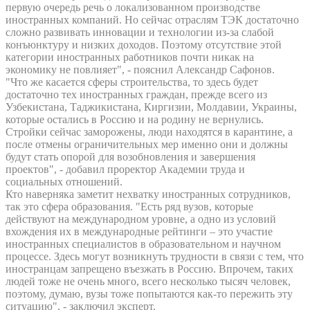
первую очередь речь о локализованном производстве
иностранных компаний. Но сейчас отраслям ТЭК достаточно
сложно развивать инновации и технологии из-за слабой
конъюнктуру и низких доходов. Поэтому отсутствие этой
категории иностранных работников почти никак на
экономику не повлияет", - пояснил Александр Сафонов.
"Что же касается сферы строительства, то здесь будет
достаточно тех иностранных граждан, прежде всего из
Узбекистана, Таджикистана, Киргизии, Молдавии, Украины,
которые остались в Россию и на родину не вернулись.
Стройки сейчас заморожены, люди находятся в карантине, а
после отмены ограничительных мер именно они и должны
будут стать опорой для возобновления и завершения
проектов", - добавил проректор Академии труда и
социальных отношений.
Кто наверняка заметит нехватку иностранных сотрудников,
так это сфера образования. "Есть ряд вузов, которые
действуют на международном уровне, а одно из условий
вхождения их в международные рейтинги – это участие
иностранных специалистов в образовательном и научном
процессе. Здесь могут возникнуть трудности в связи с тем, что
иностранцам запрещено въезжать в Россию. Впрочем, таких
людей тоже не очень много, всего несколько тысяч человек,
поэтому, думаю, вузы тоже попытаются как-то пережить эту
ситуацию", - заключил эксперт.