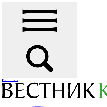
РУС
ENG