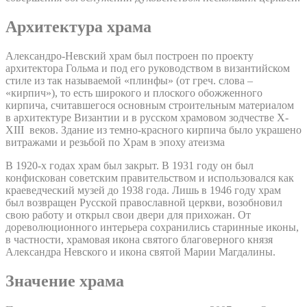
Архитектура храма
Александро-Невский храм был построен по проекту
архитектора Гольма и под его руководством в византийском
стиле из так называемой «плинфы» (от греч. слова –
«кирпич»), то есть широкого и плоского обожженного
кирпича, считавшегося основным строительным материалом
в архитектуре Византии и в русском храмовом зодчестве X-
XIII веков. Здание из темно-красного кирпича было украшено
витражами и резьбой по Храм в эпоху атеизма
В 1920-х годах храм был закрыт. В 1931 году он был
конфискован советским правительством и использовался как
краеведческий музей до 1938 года. Лишь в 1946 году храм
был возвращен Русской православной церкви, возобновил
свою работу и открыл свои двери для прихожан. От
дореволюционного интерьера сохранились старинные иконы,
в частности, храмовая икона святого благоверного князя
Александра Невского и икона святой Марии Магдалины.
Значение храма