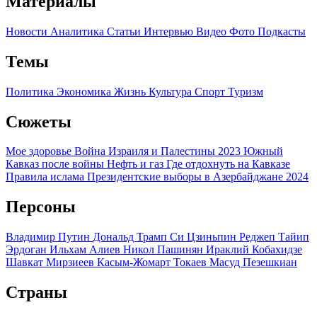
Материалы
Новости
Аналитика
Статьи
Интервью
Видео
Фото
Подкасты
Темы
Политика
Экономика
Жизнь
Культура
Спорт
Туризм
Сюжеты
Мое здоровье
Война Израиля и Палестины 2023
Южный
Кавказ после войны
Нефть и газ
Где отдохнуть на Кавказе
Правила ислама
Президентские выборы в Азербайджане 2024
Персоны
Владимир Путин
Дональд Трамп
Си Цзиньпин
Реджеп Тайип
Эрдоган
Ильхам Алиев
Никол Пашинян
Ираклий Кобахидзе
Шавкат Мирзиеев
Касым-Жомарт Токаев
Масуд Пезешкиан
Страны