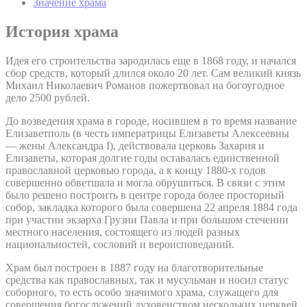
Значение храма
История храма
Идея его строительства зародилась еще в 1868 году, и начался
сбор средств, который длился около 20 лет. Сам великий князь
Михаил Николаевич Романов пожертвовал на богоугодное
дело 2500 рублей.
До возведения храма в городе, носившем в то время название
Елизаветполь (в честь императрицы Елизаветы Алексеевны
— жены Александра I), действовала церковь Захария и
Елизаветы, которая долгие годы оставалась единственной
православной церковью города, а к концу 1880-х годов
совершенно обветшала и могла обрушиться. В связи с этим
было решено построить в центре города более просторный
собор, закладка которого была совершена 22 апреля 1884 года
при участии экзарха Грузии Павла и при большом стечении
местного населения, состоящего из людей разных
национальностей, сословий и вероисповеданий.
Храм был построен в 1887 году на благотворительные
средства как православных, так и мусульман и носил статус
соборного, то есть особо значимого храма, служащего для
совершения богослужений духовенством нескольких церквей.