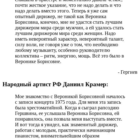
почти жесткое указание, что не надо делать и что
надо делать вместо этого. Теперь я уже сам
опытный дирижер, не такой как Вероника
Борисовна, конечно, мне не удастся стать лучшим
дирижером мира среди мужчин, а ей удалось стать
лучшим дирижером мира среди женщин. Надо
иметь невероятный характер, невероятный талант,
силу воли, не говоря уже о том, что необходимо
любому музыканту, особенно руководителю
коллектива – ритм, энергию, мощь. Всё это было в
Веронике Борисовне.
- Гергиев
Народный артист РФ Даниил Крамер:
Мое знакомство с Вероникой Борисовной началось
с записи концерта 1975 года. Для меня эта запись
была хрестоматийной. Когда я сыграл рапсодию
Гершвина, ее услышала Вероника Борисовна, ей
понравилось, она позвала меня выступать вместе.
И вот тогда я увидел, как знаменитый дирижер,
работая с молодым, практически начинающим
пианистом, внимательнейшим образом