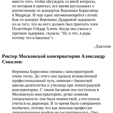
вместо того, чтобы обсуждать со мной вопросы,
по которым я приехал, все время рассказывал о
впечатлениях от концертов Вероники Борисовны
в Мадриде. И еще один запоминающийся случай.
Как-то концерт Вероники Дударовой задержали
из-за того, что на него должен был приехать член
Политбюро Гейдар Алиев. Когда она узнала о
причине задержки, сказала: "Ну и что, я рада,
потому что я бакинка"э
- Дзасохов
Ректор Московской консерватории Александр
Соколов:
Вероника Борисовна связана с консерваторией
очень тесно. До этого она прошла великолепный
профессиональный путь, начиная с бакинской
школы-десятилетки и училища при ленинградской
консерватории. С таким багажом она поступила в
Московскую консерваторию, резко поменяв
специальность: она была пианисткой, а поступила
учиться на дирижера. В то время было совершенно
необычно, потому что как женская профессия
дирижирование вообще не рассматривалось. Она