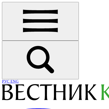
РУС
ENG