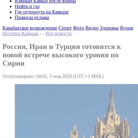
Южный Кавказ после войны
Нефть и газ
Где отдохнуть на Кавказе
Правила ислама
Карабахское возрождение
Спорт
Фото
Видео
Здоровье
Кухня
Вестник Кавказа
—
Все новости
Россия, Иран и Турция готовятся к
новой встрече высокого уровня по
Сирии
Опубликовано: 18:01, 5 ноя 2020 (UTC+3 MSK)