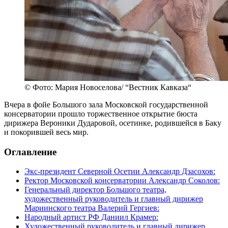
© Фото: Мария Новоселова/ “Вестник Кавказа“
Вчера в фойе Большого зала Московской государственной
консерватории прошло торжественное открытие бюста
дирижера Вероники Дударовой, осетинке, родившейся в Баку
и покорившей весь мир.
Оглавление
Экс-президент Северной Осетии Александр Дзасохов:
Ректор Московской консерватории Александр Соколов:
Генеральный директор Большого театра,
художественный руководитель и главный дирижер
Мариинского театра Валерий Гергиев:
Народный артист РФ Даниил Крамер:
Художественный руководитель и главный дирижер