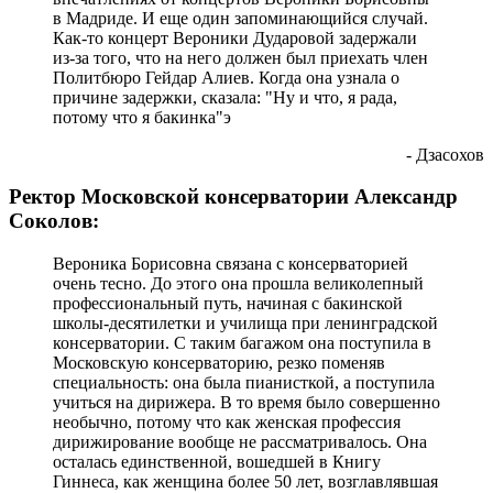
в Мадриде. И еще один запоминающийся случай.
Как-то концерт Вероники Дударовой задержали
из-за того, что на него должен был приехать член
Политбюро Гейдар Алиев. Когда она узнала о
причине задержки, сказала: "Ну и что, я рада,
потому что я бакинка"э
- Дзасохов
Ректор Московской консерватории Александр
Соколов:
Вероника Борисовна связана с консерваторией
очень тесно. До этого она прошла великолепный
профессиональный путь, начиная с бакинской
школы-десятилетки и училища при ленинградской
консерватории. С таким багажом она поступила в
Московскую консерваторию, резко поменяв
специальность: она была пианисткой, а поступила
учиться на дирижера. В то время было совершенно
необычно, потому что как женская профессия
дирижирование вообще не рассматривалось. Она
осталась единственной, вошедшей в Книгу
Гиннеса, как женщина более 50 лет, возглавлявшая