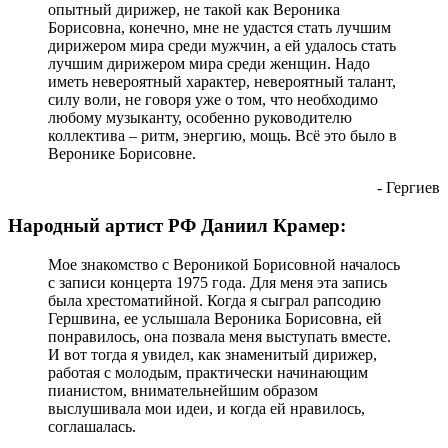
опытный дирижер, не такой как Вероника
Борисовна, конечно, мне не удастся стать лучшим
дирижером мира среди мужчин, а ей удалось стать
лучшим дирижером мира среди женщин. Надо
иметь невероятный характер, невероятный талант,
силу воли, не говоря уже о том, что необходимо
любому музыканту, особенно руководителю
коллектива – ритм, энергию, мощь. Всё это было в
Веронике Борисовне.
- Гергиев
Народный артист РФ Даниил Крамер:
Мое знакомство с Вероникой Борисовной началось
с записи концерта 1975 года. Для меня эта запись
была хрестоматийной. Когда я сыграл рапсодию
Гершвина, ее услышала Вероника Борисовна, ей
понравилось, она позвала меня выступать вместе.
И вот тогда я увидел, как знаменитый дирижер,
работая с молодым, практически начинающим
пианистом, внимательнейшим образом
выслушивала мои идеи, и когда ей нравилось,
соглашалась.