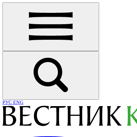
РУС
ENG