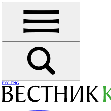
РУС
ENG