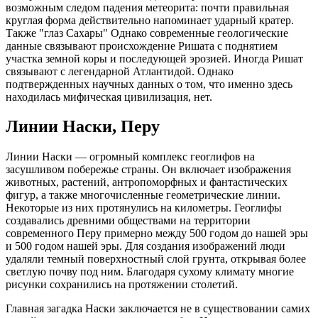
возможным следом падения метеорита: почти правильная
круглая форма действительно напоминает ударный кратер.
Также "глаз Сахары" Однако современные геологические
данные связывают происхождение Ришата с поднятием
участка земной коры и последующей эрозией. Иногда Ришат
связывают с легендарной Атлантидой. Однако
подтвержденных научных данных о том, что именно здесь
находилась мифическая цивилизация, нет.
Линии Наски, Перу
Линии Наски — огромный комплекс геоглифов на
засушливом побережье страны. Он включает изображения
животных, растений, антропоморфных и фантастических
фигур, а также многочисленные геометрические линии.
Некоторые из них протянулись на километры. Геоглифы
создавались древними обществами на территории
современного Перу примерно между 500 годом до нашей эры
и 500 годом нашей эры. Для создания изображений люди
удаляли темный поверхностный слой грунта, открывая более
светлую почву под ним. Благодаря сухому климату многие
рисунки сохранились на протяжении столетий.
Главная загадка Наски заключается не в существовании самих