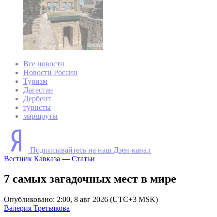
Все новости
Новости России
Туризм
Дагестан
Дербент
туристы
маршруты
Подписывайтесь на наш Дзен-канал
Вестник Кавказа
—
Статьи
7 самых загадочных мест в мире
Опубликовано: 2:00, 8 авг 2026 (UTC+3 MSK)
Валерия Третьякова