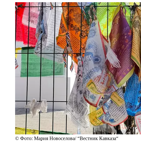
© Фото: Мария Новоселова/ “Вестник Кавказа“