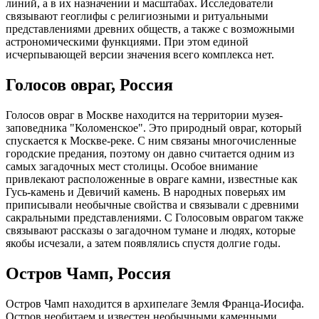
линий, а в их назначении и масштабах. Исследователи
связывают геоглифы с религиозными и ритуальными
представлениями древних обществ, а также с возможными
астрономическими функциями. При этом единой
исчерпывающей версии значения всего комплекса нет.
Голосов овраг, Россия
Голосов овраг в Москве находится на территории музея-
заповедника "Коломенское". Это природный овраг, который
спускается к Москве-реке. С ним связаны многочисленные
городские предания, поэтому он давно считается одним из
самых загадочных мест столицы. Особое внимание
привлекают расположенные в овраге камни, известные как
Гусь-камень и Девичий камень. В народных поверьях им
приписывали необычные свойства и связывали с древними
сакральными представлениями. С Голосовым оврагом также
связывают рассказы о загадочном тумане и людях, которые
якобы исчезали, а затем появлялись спустя долгие годы.
Остров Чамп, Россия
Остров Чамп находится в архипелаге Земля Франца-Иосифа.
Остров необитаем и известен необычными каменными