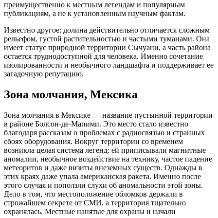
преимущественно к местным легендам и популярным
публикациям, а не к установленным научным фактам.
Известно другое: долина действительно отличается сложным
рельефом, густой растительностью и частыми туманами. Она
имеет статус природной территории Сычуани, а часть района
остается труднодоступной для человека. Именно сочетание
изолированности и необычного ландшафта и поддерживает ее
загадочную репутацию.
Зона молчания, Мексика
Зона молчания в Мексике — название пустынной территории
в районе Болсон-де-Мапими. Это место стало известно
благодаря рассказам о проблемах с радиосвязью и странных
сбоях оборудования. Вокруг территории со временем
возникла целая система легенд: ей приписывали магнитные
аномалии, необычное воздействие на технику, частое падение
метеоритов и даже визиты внеземных существ. Однажды в
этих краях даже упала американская ракета. Именно после
этого случая и поползли слухи об аномальности этой зоны.
Дело в том, что местоположение обломков держали в
строжайшем секрете от СМИ, а территория тщательно
охранялась. Местные нанятые для охраны и начали