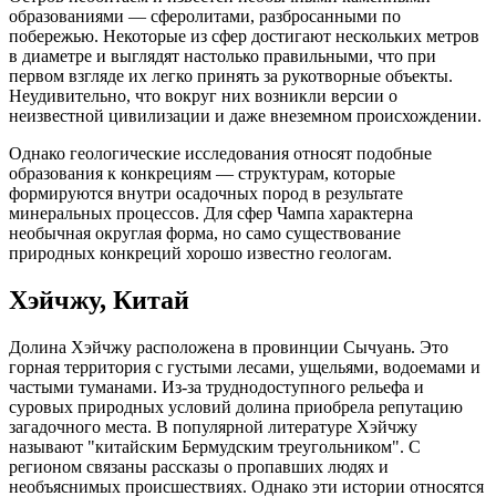
образованиями — сферолитами, разбросанными по
побережью. Некоторые из сфер достигают нескольких метров
в диаметре и выглядят настолько правильными, что при
первом взгляде их легко принять за рукотворные объекты.
Неудивительно, что вокруг них возникли версии о
неизвестной цивилизации и даже внеземном происхождении.
Однако геологические исследования относят подобные
образования к конкрециям — структурам, которые
формируются внутри осадочных пород в результате
минеральных процессов. Для сфер Чампа характерна
необычная округлая форма, но само существование
природных конкреций хорошо известно геологам.
Хэйчжу, Китай
Долина Хэйчжу расположена в провинции Сычуань. Это
горная территория с густыми лесами, ущельями, водоемами и
частыми туманами. Из-за труднодоступного рельефа и
суровых природных условий долина приобрела репутацию
загадочного места. В популярной литературе Хэйчжу
называют "китайским Бермудским треугольником". С
регионом связаны рассказы о пропавших людях и
необъяснимых происшествиях. Однако эти истории относятся