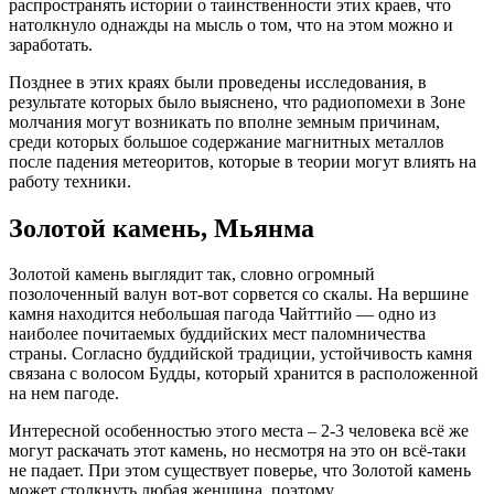
распространять истории о таинственности этих краев, что
натолкнуло однажды на мысль о том, что на этом можно и
заработать.
Позднее в этих краях были проведены исследования, в
результате которых было выяснено, что радиопомехи в Зоне
молчания могут возникать по вполне земным причинам,
среди которых большое содержание магнитных металлов
после падения метеоритов, которые в теории могут влиять на
работу техники.
Золотой камень, Мьянма
Золотой камень выглядит так, словно огромный
позолоченный валун вот-вот сорвется со скалы. На вершине
камня находится небольшая пагода Чайттийо — одно из
наиболее почитаемых буддийских мест паломничества
страны. Согласно буддийской традиции, устойчивость камня
связана с волосом Будды, который хранится в расположенной
на нем пагоде.
Интересной особенностью этого места – 2-3 человека всё же
могут раскачать этот камень, но несмотря на это он всё-таки
не падает. При этом существует поверье, что Золотой камень
может столкнуть любая женщина, поэтому