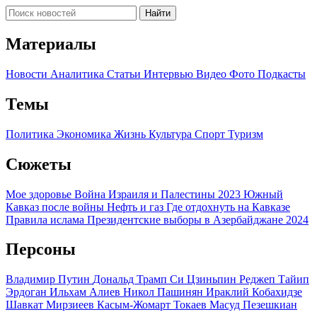
Найти
Материалы
Новости
Аналитика
Статьи
Интервью
Видео
Фото
Подкасты
Темы
Политика
Экономика
Жизнь
Культура
Спорт
Туризм
Сюжеты
Мое здоровье
Война Израиля и Палестины 2023
Южный
Кавказ после войны
Нефть и газ
Где отдохнуть на Кавказе
Правила ислама
Президентские выборы в Азербайджане 2024
Персоны
Владимир Путин
Дональд Трамп
Си Цзиньпин
Реджеп Тайип
Эрдоган
Ильхам Алиев
Никол Пашинян
Ираклий Кобахидзе
Шавкат Мирзиеев
Касым-Жомарт Токаев
Масуд Пезешкиан