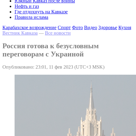
Южный Кавказ после войны
Нефть и газ
Где отдохнуть на Кавказе
Правила ислама
Карабахское возрождение
Спорт
Фото
Видео
Здоровье
Кухня
Вестник Кавказа
—
Все новости
Россия готова к безусловным
переговорам с Украиной
Опубликовано: 23:01, 11 фев 2023 (UTC+3 MSK)