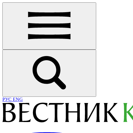
РУС
ENG