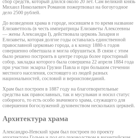
сбор средств, который длился около 20 лет. Сам великий князь
Михаил Николаевич Романов пожертвовал на богоугодное
дело 2500 рублей.
До возведения храма в городе, носившем в то время название
Елизаветполь (в честь императрицы Елизаветы Алексеевны
— жены Александра I), действовала церковь Захария и
Елизаветы, которая долгие годы оставалась единственной
православной церковью города, а к концу 1880-х годов
совершенно обветшала и могла обрушиться. В связи с этим
было решено построить в центре города более просторный
собор, закладка которого была совершена 22 апреля 1884 года
при участии экзарха Грузии Павла и при большом стечении
местного населения, состоящего из людей разных
национальностей, сословий и вероисповеданий.
Храм был построен в 1887 году на благотворительные
средства как православных, так и мусульман и носил статус
соборного, то есть особо значимого храма, служащего для
совершения богослужений духовенством нескольких церквей.
Архитектура храма
Александро-Невский храм был построен по проекту
архитектора Гольма и под его руководством в византийском