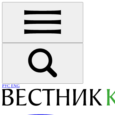
РУС
ENG