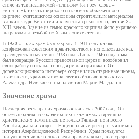
стиле из так называемой «плинфы» (от греч. слова –
«кирпич»), то есть широкого и плоского обожженного
кирпича, считавшегося основным строительным материалом
в архитектуре Византии и в русском храмовом зодчестве X-
XIII веков. Здание из темно-красного кирпича было украшено
витражами и резьбой по Храм в эпоху атеизма
В 1920-х годах храм был закрыт. В 1931 году он был
конфискован советским правительством и использовался как
краеведческий музей до 1938 года. Лишь в 1946 году храм
был возвращен Русской православной церкви, возобновил
свою работу и открыл свои двери для прихожан. От
дореволюционного интерьера сохранились старинные иконы,
в частности, храмовая икона святого благоверного князя
Александра Невского и икона святой Марии Магдалины.
Значение храма
Последняя реставрация храма состоялась в 2007 году. Он
остается одним из сохранившихся значимых старейших
христианских памятников не только Гянджи, но и всего
Азербайджана и входит в Национальный реестр памятников
истории Азербайджанской Республики. Храм пользуется
популярностью не только среди православных, но и среди