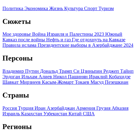
Политика
Экономика
Жизнь
Культура
Спорт
Туризм
Сюжеты
Мое здоровье
Война Израиля и Палестины 2023
Южный
Кавказ после войны
Нефть и газ
Где отдохнуть на Кавказе
Правила ислама
Президентские выборы в Азербайджане 2024
Персоны
Владимир Путин
Дональд Трамп
Си Цзиньпин
Реджеп Тайип
Эрдоган
Ильхам Алиев
Никол Пашинян
Ираклий Кобахидзе
Шавкат Мирзиеев
Касым-Жомарт Токаев
Масуд Пезешкиан
Страны
Россия
Турция
Иран
Азербайджан
Армения
Грузия
Абхазия
Израиль
Казахстан
Узбекистан
Китай
США
Регионы