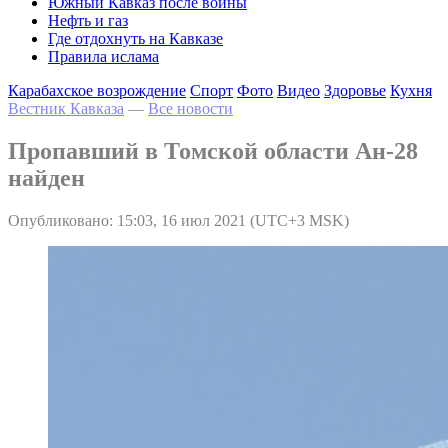
Южный Кавказ после войны
Нефть и газ
Где отдохнуть на Кавказе
Правила ислама
Карабахское возрождение
Спорт
Фото
Видео
Здоровье
Кухня
Вестник Кавказа
—
Все новости
Пропавший в Томской области Ан-28
найден
Опубликовано: 15:03, 16 июл 2021 (UTC+3 MSK)