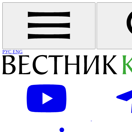
РУС
ENG