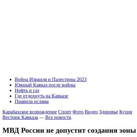
Война Израиля и Палестины 2023
Южный Кавказ после войны
Нефть и газ
Где отдохнуть на Кавказе
Правила ислама
Карабахское возрождение
Спорт
Фото
Видео
Здоровье
Кухня
Вестник Кавказа
—
Все новости
МВД России не допустит создания зоны