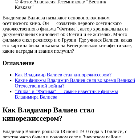
© Фото: Анастасия Тесемникова/ “Вестник
Кавказа“
Владимира Валиева называют основоположником
осетинского кино. Он — создатель первого осетинского
художественного фильма "Фатима", автор хроникальных и
документальных кинолент об Осетии и ее жителях. Много
фильмов снял режиссер и о Грузии. Где учился Валиев, какая
его картина была показана на Венецианском кинофестивале,
какие награды и звания получил?
Оглавление
Как Владимир Валиев стал кинорежиссером?
Какие фильмы Владимир Валиев снял во время Великой
Отечественной войны?
"Ушба" и "Фатима" — самые известные фильмы
Владимира Валиева
Как Владимир Валиев стал
кинорежиссером?
Владимир Валиев родился 18 июня 1910 года в Тбилиси, с
детства часто бывал в родовом селе в Знаурском районе