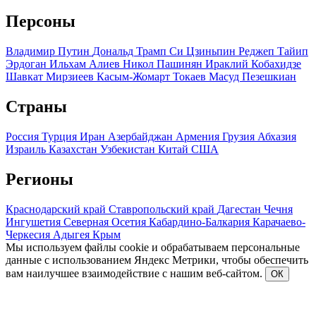
Персоны
Владимир Путин
Дональд Трамп
Си Цзиньпин
Реджеп Тайип
Эрдоган
Ильхам Алиев
Никол Пашинян
Ираклий Кобахидзе
Шавкат Мирзиеев
Касым-Жомарт Токаев
Масуд Пезешкиан
Страны
Россия
Турция
Иран
Азербайджан
Армения
Грузия
Абхазия
Израиль
Казахстан
Узбекистан
Китай
США
Регионы
Краснодарский край
Ставропольский край
Дагестан
Чечня
Ингушетия
Северная Осетия
Кабардино-Балкария
Карачаево-
Черкесия
Адыгея
Крым
Мы используем файлы cookie и обрабатываем персональные
данные с использованием Яндекс Метрики, чтобы обеспечить
вам наилучшее взаимодействие с нашим веб-сайтом.
ОК