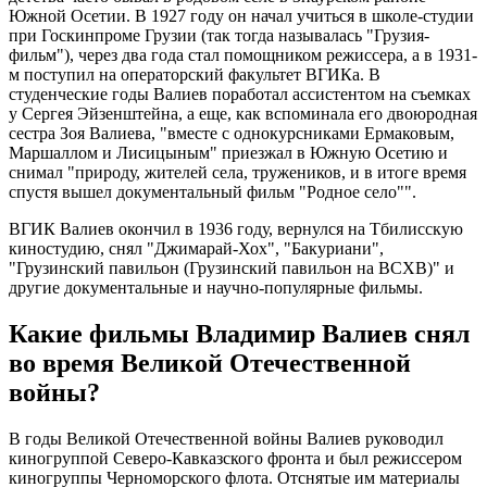
Южной Осетии. В 1927 году он начал учиться в школе-студии
при Госкинпроме Грузии (так тогда называлась "Грузия-
фильм"), через два года стал помощником режиссера, а в 1931-
м поступил на операторский факультет ВГИКа. В
студенческие годы Валиев поработал ассистентом на съемках
у Сергея Эйзенштейна, а еще, как вспоминала его двоюродная
сестра Зоя Валиева, "вместе с однокурсниками Ермаковым,
Маршаллом и Лисицыным" приезжал в Южную Осетию и
снимал "природу, жителей села, тружеников, и в итоге время
спустя вышел документальный фильм "Родное село"".
ВГИК Валиев окончил в 1936 году, вернулся на Тбилисскую
киностудию, снял "Джимарай-Хох", "Бакуриани",
"Грузинский павильон (Грузинский павильон на ВСХВ)" и
другие документальные и научно-популярные фильмы.
Какие фильмы Владимир Валиев снял
во время Великой Отечественной
войны?
В годы Великой Отечественной войны Валиев руководил
киногруппой Северо-Кавказского фронта и был режиссером
киногруппы Черноморского флота. Отснятые им материалы