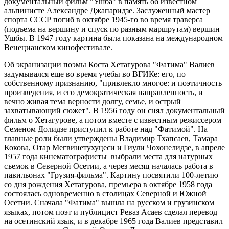
документальный фильм "Ушба" в память об известном
альпинисте Александре Джапаридзе. Заслуженный мастер
спорта СССР погиб в октябре 1945-го во время траверса
(подъема на вершину и спуск по разным маршрутам) вершин
Ушбы. В 1947 году картина была показана на международном
Венецианском кинофестивале.
Об экранизации поэмы Коста Хетагурова "Фатима" Валиев
задумывался еще во время учебы во ВГИКе: его, по
собственному признанию, "привлекло многое: и поэтичность
произведения, и его демократическая направленность, и
вечно живая тема верности долгу, семье, и острый
захватывающий сюжет". В 1956 году он снял документальный
фильм о Хетагурове, а потом вместе с известным режиссером
Семеном Долидзе приступил к работе над "Фатимой". На
главные роли были утверждены Владимир Тхапсаев, Тамара
Кокова, Отар Мегвинетухуцеси и Гиули Чохонелидзе, в апреле
1957 года кинематографисты выбрали места для натурных
съемок в Северной Осетии, а через месяц началась работа в
павильонах "Грузия-фильма". Картину посвятили 100-летию
со дня рождения Хетагурова, премьера в октябре 1958 года
состоялась одновременно в столицах Северной и Южной
Осетии. Сначала "Фатима" вышла на русском и грузинском
языках, потом поэт и публицист Реваз Асаев сделал перевод
на осетинский язык, и в декабре 1965 года Валиев представил