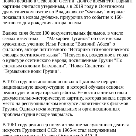
новую версию в Северной Осетии. Долгое время этот вариант
картины считался утерянным, а в 2019 году в Осетинском
драматическом театре во Владикавказе "Фатиму" впервые
показали в новом дубляже, приурочив это событие к 160-
летию со дня рождения автора поэмы.
Валиев снял более 100 документальных фильмов, в числе
самых известных — "Махарбек Туганов" об осетинском
художнике, ученике Ильи Репина; "Василий Абаев" о
филологе, авторе пятитомного "Историко-этимологического
словаря осетинского языка"; "Искусство, рожденное в горах"
о культуре осетинского народа; посвященные Грузии "По
снежным склонам Бакуриани", "Новая Сванетия" и
"Термальные воды Грузии".
В 1955 году постановщик основал в Цхинвале первую
национальную школу-студию, в которой обучали основам
режиссуры и операторской работы. Ее воспитанники сняли
документально-историческую картину, которая заняла первое
место на республиканском конкурсе любительских фильмов
Грузии. Однако из-за материальных и организационных
проблем студия вскоре закрылась.
В 1961 году режиссер получил звание заслуженного деятеля
искусств Грузинской ССР, в 1965-м стал заслуженным
деятелем искусств Северо-Осетинской АССР.