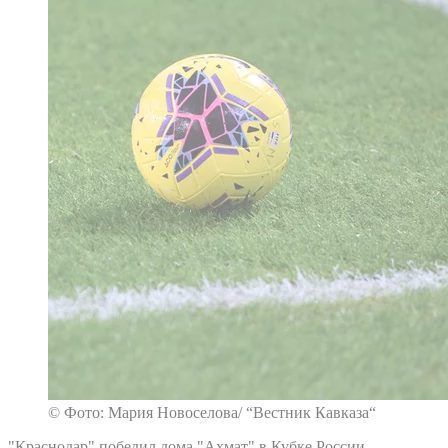
© Фото: Мария Новоселова/ “Вестник Кавказа“
"Краснодар" победил дома "Ахмат" в Кубке России.