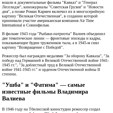
вошли в документальные фильмы "Кавказ" и "Генерал
Леселидзе", киножурналы "Советская Грузия" и "Новости
дня", а позже Роман Кармен включил их в многосерийную
картину "Великая Отечественная", в создании которой
принимали участие американская компания Air Time
International и Совинфильм.
В фильме 1943 года "Рыбаки-патриоты" Валиев объединил
две тематические линии — фронтовые эпизоды и кадры,
показывающие будни тружеников тыла, а в 1945-м снял
картину "Возвращение с Победой".
Режиссер был награжден медалями "За оборону Кавказа", "За
победу над Германией в Великой Отечественной войне 1941-
1945 гг.", "За доблестный труд в Великой Отечественной
войне 1941-1945 гг." и орденом Отечественной войны II
степени.
"Ушба" и "Фатима" — самые
известные фильмы Владимира
Валиева
В 1946 году на Тбилисской киностудии режиссер создал