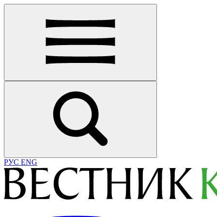
РУС
ENG