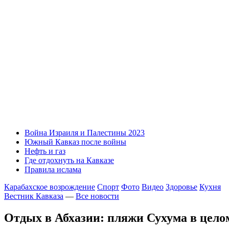
Война Израиля и Палестины 2023
Южный Кавказ после войны
Нефть и газ
Где отдохнуть на Кавказе
Правила ислама
Карабахское возрождение
Спорт
Фото
Видео
Здоровье
Кухня
Вестник Кавказа
—
Все новости
Отдых в Абхазии: пляжи Сухума в цело