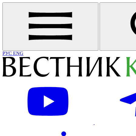
РУС
ENG